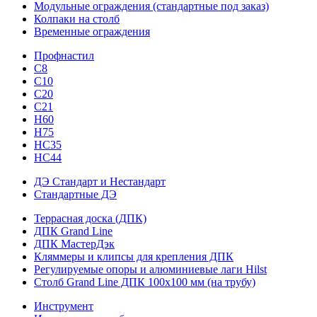
Модульные ограждения (стандартные под заказ)
Колпаки на столб
Временные ограждения
Профнастил
С8
С10
С20
С21
H60
H75
HС35
НС44
ДЭ Стандарт и Нестандарт
Стандартные ДЭ
Террасная доска (ДПК)
ДПК Grand Line
ДПК МастерДэк
Кляммеры и клипсы для крепления ДПК
Регулируемые опоры и алюминиевые лаги Hilst
Столб Grand Line ДПК 100х100 мм (на трубу)
Инструмент