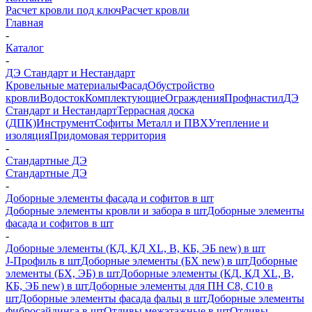
Расчет кровли под ключ
Расчет кровли
Главная
-
Каталог
-
ДЭ Стандарт и Нестандарт
Кровельные материалы
Фасад
Обустройство
кровли
Водосток
Комплектующие
Ограждения
Профнастил
ДЭ
Стандарт и Нестандарт
Террасная доска
(ДПК)
Инструмент
Софиты Металл и ПВХ
Утепление и
изоляция
Придомовая территория
-
Стандартные ДЭ
Стандартные ДЭ
-
Доборные элементы фасада и софитов в шт
Доборные элементы кровли и забора в шт
Доборные элементы
фасада и софитов в шт
-
Доборные элементы (КД, КД XL, В, КБ, ЭБ new) в шт
J-Профиль в шт
Доборные элементы (БХ new) в шт
Доборные
элементы (БХ, ЭБ) в шт
Доборные элементы (КД, КД XL, В,
КБ, ЭБ new) в шт
Доборные элементы для ПН С8, С10 в
шт
Доборные элементы фасада фальц в шт
Доборные элементы
фибросайдинга в шт
Отливы межэтажные в шт
Отливы