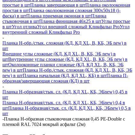
простые в шт
Планка завершающая в шт
Планка околооконная
простая в шт
Планка околооконная сложная 300х50х18 (j-
фаска) в шт
Планка приемная оконная в шт
Планка
стыковочная в шт
Планка финишная 46х25 в шт
Углы простые
в шт
Угол отлива
Угол внешний сложный Кликфальц Pro
Угол
внутренний сложный Кликфальц Pro
-
Планка H-обр./стык. сложная (КД, КД XL, В, КБ, ЭБ new) в
шт
Внешние углы сложные (КД, КД XL, В, КБ, ЭБ new) в
шт
Внутренние углы сложные (КД, КД XL, В, КБ, ЭБ new) в
шт
Околооконные планки сложные (КД, КД XL, В, КБ, ЭБ
new) в шт
Планка H-обр./стык. сложная (КД, КД XL, В, КБ, ЭБ
new) в шт
Планка начальная (КД, КД XL, КБ) в шт
Планка П-
образная/завершающая сложная (КД) в шт
-
Планка H-образная/стык. сл. (КД, КД XL, КБ, ЭБnew) 0,45 в
шт
Планка H-образная/стык. сл. (КД, КД XL, КБ, ЭБnew) 0,4 в
шт
Планка H-образная/стык. сл. (КД, КД XL, КБ, ЭБnew) 0,5 в
шт
-
Планка Н-образная стыковочная сложная 0,45 PE-Double с
пленкой RAL 7024 мокрый асфальт (2м)