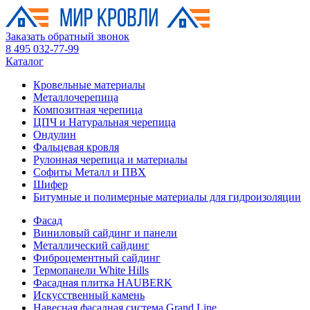
Заказать обратный звонок
8 495 032-77-99
Каталог
Кровельные материалы
Металлочерепица
Композитная черепица
ЦПЧ и Натуральная черепица
Ондулин
Фальцевая кровля
Рулонная черепица и материалы
Софиты Металл и ПВХ
Шифер
Битумные и полимерные материалы для гидроизоляции
Фасад
Виниловый сайдинг и панели
Металлический сайдинг
Фиброцементный сайдинг
Термопанели White Hills
Фасадная плитка HAUBERK
Искусственный камень
Навесная фасадная система Grand Line