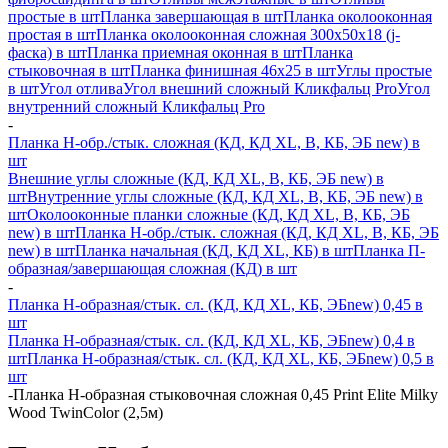
простые в шт
Планка завершающая в шт
Планка околооконная
простая в шт
Планка околооконная сложная 300х50х18 (j-
фаска) в шт
Планка приемная оконная в шт
Планка
стыковочная в шт
Планка финишная 46х25 в шт
Углы простые
в шт
Угол отлива
Угол внешний сложный Кликфальц Pro
Угол
внутренний сложный Кликфальц Pro
-
Планка H-обр./стык. сложная (КД, КД XL, В, КБ, ЭБ new) в
шт
Внешние углы сложные (КД, КД XL, В, КБ, ЭБ new) в
шт
Внутренние углы сложные (КД, КД XL, В, КБ, ЭБ new) в
шт
Околооконные планки сложные (КД, КД XL, В, КБ, ЭБ
new) в шт
Планка H-обр./стык. сложная (КД, КД XL, В, КБ, ЭБ
new) в шт
Планка начальная (КД, КД XL, КБ) в шт
Планка П-
образная/завершающая сложная (КД) в шт
-
Планка H-образная/стык. сл. (КД, КД XL, КБ, ЭБnew) 0,45 в
шт
Планка H-образная/стык. сл. (КД, КД XL, КБ, ЭБnew) 0,4 в
шт
Планка H-образная/стык. сл. (КД, КД XL, КБ, ЭБnew) 0,5 в
шт
-
Планка Н-образная стыковочная сложная 0,45 Print Elite Milky
Wood TwinColor (2,5м)