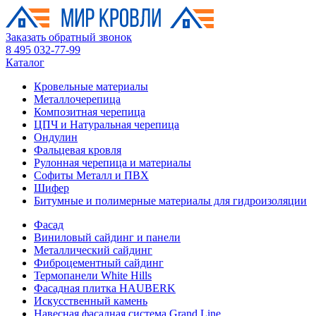
Заказать обратный звонок
8 495 032-77-99
Каталог
Кровельные материалы
Металлочерепица
Композитная черепица
ЦПЧ и Натуральная черепица
Ондулин
Фальцевая кровля
Рулонная черепица и материалы
Софиты Металл и ПВХ
Шифер
Битумные и полимерные материалы для гидроизоляции
Фасад
Виниловый сайдинг и панели
Металлический сайдинг
Фиброцементный сайдинг
Термопанели White Hills
Фасадная плитка HAUBERK
Искусственный камень
Навесная фасадная система Grand Line