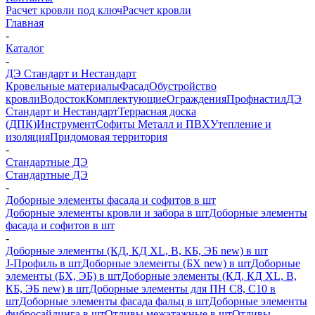
Расчет кровли под ключ
Расчет кровли
Главная
-
Каталог
-
ДЭ Стандарт и Нестандарт
Кровельные материалы
Фасад
Обустройство
кровли
Водосток
Комплектующие
Ограждения
Профнастил
ДЭ
Стандарт и Нестандарт
Террасная доска
(ДПК)
Инструмент
Софиты Металл и ПВХ
Утепление и
изоляция
Придомовая территория
-
Стандартные ДЭ
Стандартные ДЭ
-
Доборные элементы фасада и софитов в шт
Доборные элементы кровли и забора в шт
Доборные элементы
фасада и софитов в шт
-
Доборные элементы (КД, КД XL, В, КБ, ЭБ new) в шт
J-Профиль в шт
Доборные элементы (БХ new) в шт
Доборные
элементы (БХ, ЭБ) в шт
Доборные элементы (КД, КД XL, В,
КБ, ЭБ new) в шт
Доборные элементы для ПН С8, С10 в
шт
Доборные элементы фасада фальц в шт
Доборные элементы
фибросайдинга в шт
Отливы межэтажные в шт
Отливы