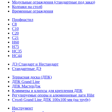
Модульные ограждения (стандартные под заказ)
Колпаки на столб
Временные ограждения
Профнастил
С8
С10
С20
С21
H60
H75
HС35
НС44
ДЭ Стандарт и Нестандарт
Стандартные ДЭ
Террасная доска (ДПК)
ДПК Grand Line
ДПК МастерДэк
Кляммеры и клипсы для крепления ДПК
Регулируемые опоры и алюминиевые лаги Hilst
Столб Grand Line ДПК 100х100 мм (на трубу)
Инструмент