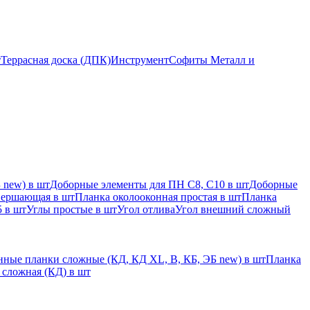
т
Террасная доска (ДПК)
Инструмент
Софиты Металл и
 new) в шт
Доборные элементы для ПН С8, С10 в шт
Доборные
вершающая в шт
Планка околооконная простая в шт
Планка
 в шт
Углы простые в шт
Угол отлива
Угол внешний сложный
ные планки сложные (КД, КД XL, В, КБ, ЭБ new) в шт
Планка
 сложная (КД) в шт