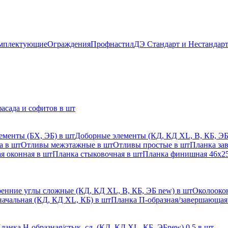
мплектующие
Ограждения
Профнастил
ДЭ Стандарт и Нестандар
асада и софитов в шт
ементы (БХ, ЭБ) в шт
Доборные элементы (КД, КД XL, В, КБ, ЭБ
а в шт
Отливы межэтажные в шт
Отливы простые в шт
Планка за
я оконная в шт
Планка стыковочная в шт
Планка финишная 46х25
енние углы сложные (КД, КД XL, В, КБ, ЭБ new) в шт
Околоокон
начальная (КД, КД XL, КБ) в шт
Планка П-образная/завершающая
ланка H-образная/стык. сл. (КД, КД XL, КБ, ЭБnew) 0,5 в шт