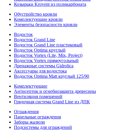
Козырьки Krovent из поликарбоната
Обустройство кровли
Комплектующие кровли
Элементы безопасности кровли
Водосток
Водосток Grand Line
Водосток Grand Line пластиковый
Водосток Optima круглый
Водосток Vortex (Lite, Mix, Project)
Водосток Vortex прямоугольный
Дренажные системы Gidrolica
Аксессуары для водостока
Водосток Optima Matt круглый 125/90
Комплектующие
Антисептик и огнебиозащита древесины
Вентиляция помещений
Грядочная система Grand Line из ДПК
Ограждения
Панельные ограждения
Заборы жалюзи
Подсистемы для ограждений