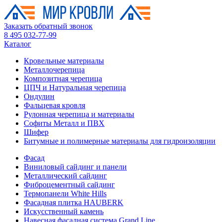
Заказать обратный звонок
8 495 032-77-99
Каталог
Кровельные материалы
Металлочерепица
Композитная черепица
ЦПЧ и Натуральная черепица
Ондулин
Фальцевая кровля
Рулонная черепица и материалы
Софиты Металл и ПВХ
Шифер
Битумные и полимерные материалы для гидроизоляции
Фасад
Виниловый сайдинг и панели
Металлический сайдинг
Фиброцементный сайдинг
Термопанели White Hills
Фасадная плитка HAUBERK
Искусственный камень
Навесная фасадная система Grand Line