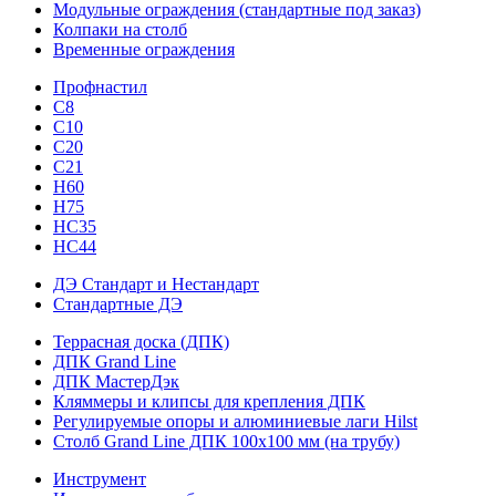
Модульные ограждения (стандартные под заказ)
Колпаки на столб
Временные ограждения
Профнастил
С8
С10
С20
С21
H60
H75
HС35
НС44
ДЭ Стандарт и Нестандарт
Стандартные ДЭ
Террасная доска (ДПК)
ДПК Grand Line
ДПК МастерДэк
Кляммеры и клипсы для крепления ДПК
Регулируемые опоры и алюминиевые лаги Hilst
Столб Grand Line ДПК 100х100 мм (на трубу)
Инструмент