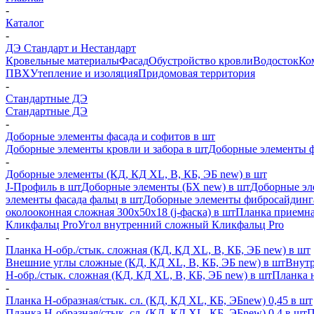
-
Каталог
-
ДЭ Стандарт и Нестандарт
Кровельные материалы
Фасад
Обустройство кровли
Водосток
Ко
ПВХ
Утепление и изоляция
Придомовая территория
-
Стандартные ДЭ
Стандартные ДЭ
-
Доборные элементы фасада и софитов в шт
Доборные элементы кровли и забора в шт
Доборные элементы ф
-
Доборные элементы (КД, КД XL, В, КБ, ЭБ new) в шт
J-Профиль в шт
Доборные элементы (БХ new) в шт
Доборные эл
элементы фасада фальц в шт
Доборные элементы фибросайдинг
околооконная сложная 300х50х18 (j-фаска) в шт
Планка приемна
Кликфальц Pro
Угол внутренний сложный Кликфальц Pro
-
Планка H-обр./стык. сложная (КД, КД XL, В, КБ, ЭБ new) в шт
Внешние углы сложные (КД, КД XL, В, КБ, ЭБ new) в шт
Внутр
H-обр./стык. сложная (КД, КД XL, В, КБ, ЭБ new) в шт
Планка 
-
Планка H-образная/стык. сл. (КД, КД XL, КБ, ЭБnew) 0,45 в шт
Планка H-образная/стык. сл. (КД, КД XL, КБ, ЭБnew) 0,4 в шт
П