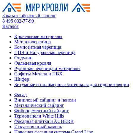
Заказать обратный звонок
8 495 032-77-99
Каталог
Кровельные материалы
Металлочерепица
Композитная черепица
ЦПЧ и Натуральная черепица
Ондулин
Фальцевая кровля
Рулонная черепица и материалы
Софиты Металл и ПВХ
Шифер
Битумные и полимерные материалы для гидроизоляции
Фасад
Виниловый сайдинг и панели
Металлический сайдинг
Фиброцементный сайдинг
Термопанели White Hills
Фасадная плитка HAUBERK
Искусственный камень
Навесная фасадная система Grand Line