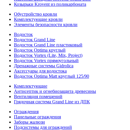
Козырьки Krovent из поликарбоната
Обустройство кровли
Комплектующие кровли
Элементы безопасности кровли
Водосток
Водосток Grand Line
Водосток Grand Line пластиковый
Водосток Optima круглый
Водосток Vortex (Lite, Mix, Project)
Водосток Vortex прямоугольный
Дренажные системы Gidrolica
Аксессуары для водостока
Водосток Optima Matt круглый 125/90
Комплектующие
Антисептик и огнебиозащита древесины
Вентиляция помещений
Грядочная система Grand Line из ДПК
Ограждения
Панельные ограждения
Заборы жалюзи
Подсистемы для ограждений