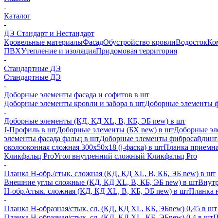
-
Каталог
-
ДЭ Стандарт и Нестандарт
Кровельные материалы
Фасад
Обустройство кровли
Водосток
Ко
ПВХ
Утепление и изоляция
Придомовая территория
-
Стандартные ДЭ
Стандартные ДЭ
-
Доборные элементы фасада и софитов в шт
Доборные элементы кровли и забора в шт
Доборные элементы ф
-
Доборные элементы (КД, КД XL, В, КБ, ЭБ new) в шт
J-Профиль в шт
Доборные элементы (БХ new) в шт
Доборные эл
элементы фасада фальц в шт
Доборные элементы фибросайдинг
околооконная сложная 300х50х18 (j-фаска) в шт
Планка приемна
Кликфальц Pro
Угол внутренний сложный Кликфальц Pro
-
Планка H-обр./стык. сложная (КД, КД XL, В, КБ, ЭБ new) в шт
Внешние углы сложные (КД, КД XL, В, КБ, ЭБ new) в шт
Внутр
H-обр./стык. сложная (КД, КД XL, В, КБ, ЭБ new) в шт
Планка 
-
Планка H-образная/стык. сл. (КД, КД XL, КБ, ЭБnew) 0,45 в шт
Планка H-образная/стык. сл. (КД, КД XL, КБ, ЭБnew) 0,4 в шт
П