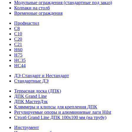
Модульные ограждения (стандартные под заказ)
Колпаки на столб
Временные ограждения
Профнастил
С8
С10
С20
С21
H60
H75
HС35
НС44
ДЭ Стандарт и Нестандарт
Стандартные ДЭ
Террасная доска (ДПК)
ДПК Grand Line
ДПК МастерДэк
Кляммеры и клипсы для крепления ДПК
Регулируемые опоры и алюминиевые лаги Hilst
Столб Grand Line ДПК 100х100 мм (на трубу)
Инструмент