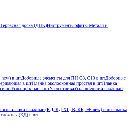
т
Террасная доска (ДПК)
Инструмент
Софиты Металл и
 new) в шт
Доборные элементы для ПН С8, С10 в шт
Доборные
вершающая в шт
Планка околооконная простая в шт
Планка
 в шт
Углы простые в шт
Угол отлива
Угол внешний сложный
ные планки сложные (КД, КД XL, В, КБ, ЭБ new) в шт
Планка
 сложная (КД) в шт