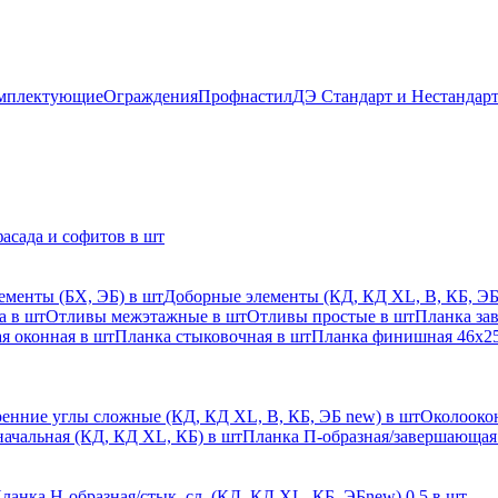
мплектующие
Ограждения
Профнастил
ДЭ Стандарт и Нестандар
асада и софитов в шт
ементы (БХ, ЭБ) в шт
Доборные элементы (КД, КД XL, В, КБ, ЭБ
а в шт
Отливы межэтажные в шт
Отливы простые в шт
Планка за
я оконная в шт
Планка стыковочная в шт
Планка финишная 46х25
енние углы сложные (КД, КД XL, В, КБ, ЭБ new) в шт
Околоокон
начальная (КД, КД XL, КБ) в шт
Планка П-образная/завершающая
ланка H-образная/стык. сл. (КД, КД XL, КБ, ЭБnew) 0,5 в шт