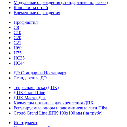
Модульные ограждения (стандартные под заказ)
Колпаки на столб
Временные ограждения
Профнастил
С8
С10
С20
С21
H60
H75
HС35
НС44
ДЭ Стандарт и Нестандарт
Стандартные ДЭ
Террасная доска (ДПК)
ДПК Grand Line
ДПК МастерДэк
Кляммеры и клипсы для крепления ДПК
Регулируемые опоры и алюминиевые лаги Hilst
Столб Grand Line ДПК 100х100 мм (на трубу)
Инструмент