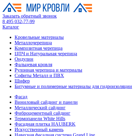
Заказать обратный звонок
8 495 032-77-99
Каталог
Кровельные материалы
Металлочерепица
Композитная черепица
ЦПЧ и Натуральная черепица
Ондулин
Фальцевая кровля
Рулонная черепица и материалы
Софиты Металл и ПВХ
Шифер
Битумные и полимерные материалы для гидроизоляции
Фасад
Виниловый сайдинг и панели
Металлический сайдинг
Фиброцементный сайдинг
Термопанели White Hills
Фасадная плитка HAUBERK
Искусственный камень
Навесная фасадная система Grand Line