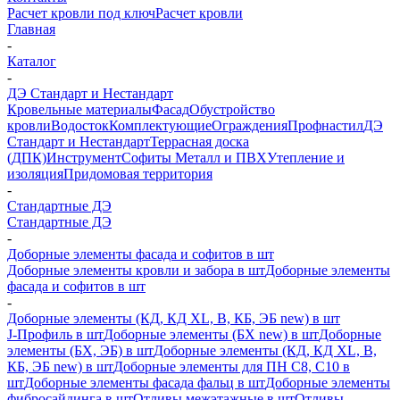
Расчет кровли под ключ
Расчет кровли
Главная
-
Каталог
-
ДЭ Стандарт и Нестандарт
Кровельные материалы
Фасад
Обустройство
кровли
Водосток
Комплектующие
Ограждения
Профнастил
ДЭ
Стандарт и Нестандарт
Террасная доска
(ДПК)
Инструмент
Софиты Металл и ПВХ
Утепление и
изоляция
Придомовая территория
-
Стандартные ДЭ
Стандартные ДЭ
-
Доборные элементы фасада и софитов в шт
Доборные элементы кровли и забора в шт
Доборные элементы
фасада и софитов в шт
-
Доборные элементы (КД, КД XL, В, КБ, ЭБ new) в шт
J-Профиль в шт
Доборные элементы (БХ new) в шт
Доборные
элементы (БХ, ЭБ) в шт
Доборные элементы (КД, КД XL, В,
КБ, ЭБ new) в шт
Доборные элементы для ПН С8, С10 в
шт
Доборные элементы фасада фальц в шт
Доборные элементы
фибросайдинга в шт
Отливы межэтажные в шт
Отливы