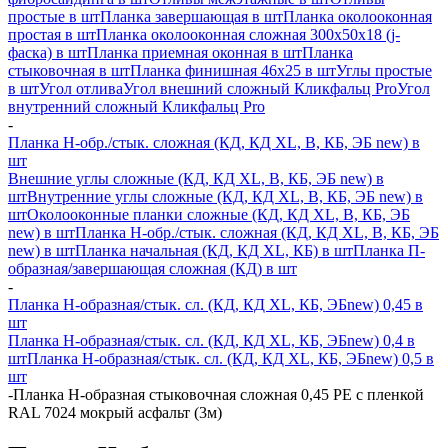
простые в шт
Планка завершающая в шт
Планка околооконная
простая в шт
Планка околооконная сложная 300х50х18 (j-
фаска) в шт
Планка приемная оконная в шт
Планка
стыковочная в шт
Планка финишная 46х25 в шт
Углы простые
в шт
Угол отлива
Угол внешний сложный Кликфальц Pro
Угол
внутренний сложный Кликфальц Pro
-
Планка H-обр./стык. сложная (КД, КД XL, В, КБ, ЭБ new) в
шт
Внешние углы сложные (КД, КД XL, В, КБ, ЭБ new) в
шт
Внутренние углы сложные (КД, КД XL, В, КБ, ЭБ new) в
шт
Околооконные планки сложные (КД, КД XL, В, КБ, ЭБ
new) в шт
Планка H-обр./стык. сложная (КД, КД XL, В, КБ, ЭБ
new) в шт
Планка начальная (КД, КД XL, КБ) в шт
Планка П-
образная/завершающая сложная (КД) в шт
-
Планка H-образная/стык. сл. (КД, КД XL, КБ, ЭБnew) 0,45 в
шт
Планка H-образная/стык. сл. (КД, КД XL, КБ, ЭБnew) 0,4 в
шт
Планка H-образная/стык. сл. (КД, КД XL, КБ, ЭБnew) 0,5 в
шт
-
Планка Н-образная стыковочная сложная 0,45 PE с пленкой
RAL 7024 мокрый асфальт (3м)