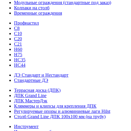
Модульные ограждения (стандартные под заказ)
Колпаки на столб
Временные ограждения
Профнастил
С8
С10
С20
С21
H60
H75
HС35
НС44
ДЭ Стандарт и Нестандарт
Стандартные ДЭ
Террасная доска (ДПК)
ДПК Grand Line
ДПК МастерДэк
Кляммеры и клипсы для крепления ДПК
Регулируемые опоры и алюминиевые лаги Hilst
Столб Grand Line ДПК 100х100 мм (на трубу)
Инструмент