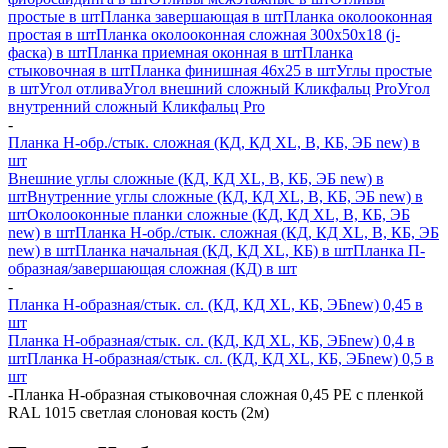
простые в шт
Планка завершающая в шт
Планка околооконная
простая в шт
Планка околооконная сложная 300х50х18 (j-
фаска) в шт
Планка приемная оконная в шт
Планка
стыковочная в шт
Планка финишная 46х25 в шт
Углы простые
в шт
Угол отлива
Угол внешний сложный Кликфальц Pro
Угол
внутренний сложный Кликфальц Pro
-
Планка H-обр./стык. сложная (КД, КД XL, В, КБ, ЭБ new) в
шт
Внешние углы сложные (КД, КД XL, В, КБ, ЭБ new) в
шт
Внутренние углы сложные (КД, КД XL, В, КБ, ЭБ new) в
шт
Околооконные планки сложные (КД, КД XL, В, КБ, ЭБ
new) в шт
Планка H-обр./стык. сложная (КД, КД XL, В, КБ, ЭБ
new) в шт
Планка начальная (КД, КД XL, КБ) в шт
Планка П-
образная/завершающая сложная (КД) в шт
-
Планка H-образная/стык. сл. (КД, КД XL, КБ, ЭБnew) 0,45 в
шт
Планка H-образная/стык. сл. (КД, КД XL, КБ, ЭБnew) 0,4 в
шт
Планка H-образная/стык. сл. (КД, КД XL, КБ, ЭБnew) 0,5 в
шт
-
Планка Н-образная стыковочная сложная 0,45 PE с пленкой
RAL 1015 светлая слоновая кость (2м)