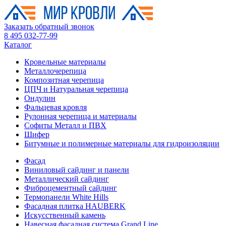
Заказать обратный звонок
8 495 032-77-99
Каталог
Кровельные материалы
Металлочерепица
Композитная черепица
ЦПЧ и Натуральная черепица
Ондулин
Фальцевая кровля
Рулонная черепица и материалы
Софиты Металл и ПВХ
Шифер
Битумные и полимерные материалы для гидроизоляции
Фасад
Виниловый сайдинг и панели
Металлический сайдинг
Фиброцементный сайдинг
Термопанели White Hills
Фасадная плитка HAUBERK
Искусственный камень
Навесная фасадная система Grand Line