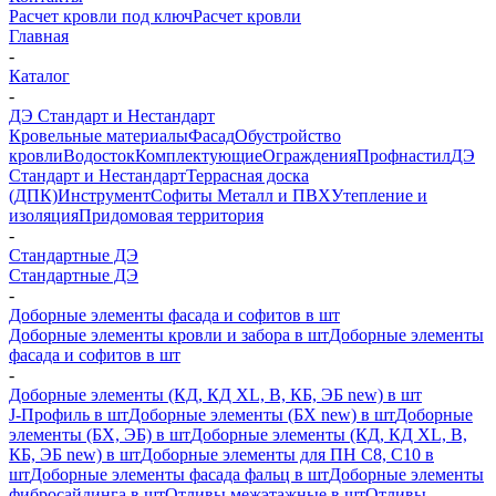
Расчет кровли под ключ
Расчет кровли
Главная
-
Каталог
-
ДЭ Стандарт и Нестандарт
Кровельные материалы
Фасад
Обустройство
кровли
Водосток
Комплектующие
Ограждения
Профнастил
ДЭ
Стандарт и Нестандарт
Террасная доска
(ДПК)
Инструмент
Софиты Металл и ПВХ
Утепление и
изоляция
Придомовая территория
-
Стандартные ДЭ
Стандартные ДЭ
-
Доборные элементы фасада и софитов в шт
Доборные элементы кровли и забора в шт
Доборные элементы
фасада и софитов в шт
-
Доборные элементы (КД, КД XL, В, КБ, ЭБ new) в шт
J-Профиль в шт
Доборные элементы (БХ new) в шт
Доборные
элементы (БХ, ЭБ) в шт
Доборные элементы (КД, КД XL, В,
КБ, ЭБ new) в шт
Доборные элементы для ПН С8, С10 в
шт
Доборные элементы фасада фальц в шт
Доборные элементы
фибросайдинга в шт
Отливы межэтажные в шт
Отливы