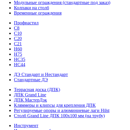
Модульные ограждения (стандартные под заказ)
Колпаки на столб
Временные ограждения
Профнастил
С8
С10
С20
С21
H60
H75
HС35
НС44
ДЭ Стандарт и Нестандарт
Стандартные ДЭ
Террасная доска (ДПК)
ДПК Grand Line
ДПК МастерДэк
Кляммеры и клипсы для крепления ДПК
Регулируемые опоры и алюминиевые лаги Hilst
Столб Grand Line ДПК 100х100 мм (на трубу)
Инструмент