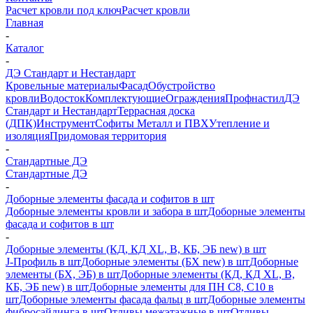
Расчет кровли под ключ
Расчет кровли
Главная
-
Каталог
-
ДЭ Стандарт и Нестандарт
Кровельные материалы
Фасад
Обустройство
кровли
Водосток
Комплектующие
Ограждения
Профнастил
ДЭ
Стандарт и Нестандарт
Террасная доска
(ДПК)
Инструмент
Софиты Металл и ПВХ
Утепление и
изоляция
Придомовая территория
-
Стандартные ДЭ
Стандартные ДЭ
-
Доборные элементы фасада и софитов в шт
Доборные элементы кровли и забора в шт
Доборные элементы
фасада и софитов в шт
-
Доборные элементы (КД, КД XL, В, КБ, ЭБ new) в шт
J-Профиль в шт
Доборные элементы (БХ new) в шт
Доборные
элементы (БХ, ЭБ) в шт
Доборные элементы (КД, КД XL, В,
КБ, ЭБ new) в шт
Доборные элементы для ПН С8, С10 в
шт
Доборные элементы фасада фальц в шт
Доборные элементы
фибросайдинга в шт
Отливы межэтажные в шт
Отливы