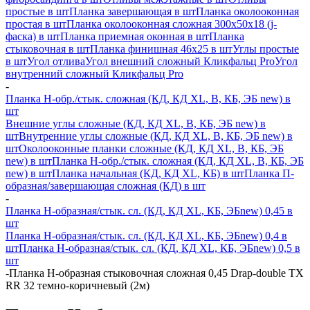
простые в шт
Планка завершающая в шт
Планка околооконная
простая в шт
Планка околооконная сложная 300х50х18 (j-
фаска) в шт
Планка приемная оконная в шт
Планка
стыковочная в шт
Планка финишная 46х25 в шт
Углы простые
в шт
Угол отлива
Угол внешний сложный Кликфальц Pro
Угол
внутренний сложный Кликфальц Pro
-
Планка H-обр./стык. сложная (КД, КД XL, В, КБ, ЭБ new) в
шт
Внешние углы сложные (КД, КД XL, В, КБ, ЭБ new) в
шт
Внутренние углы сложные (КД, КД XL, В, КБ, ЭБ new) в
шт
Околооконные планки сложные (КД, КД XL, В, КБ, ЭБ
new) в шт
Планка H-обр./стык. сложная (КД, КД XL, В, КБ, ЭБ
new) в шт
Планка начальная (КД, КД XL, КБ) в шт
Планка П-
образная/завершающая сложная (КД) в шт
-
Планка H-образная/стык. сл. (КД, КД XL, КБ, ЭБnew) 0,45 в
шт
Планка H-образная/стык. сл. (КД, КД XL, КБ, ЭБnew) 0,4 в
шт
Планка H-образная/стык. сл. (КД, КД XL, КБ, ЭБnew) 0,5 в
шт
-
Планка Н-образная стыковочная сложная 0,45 Drap-double TX
RR 32 темно-коричневый (2м)