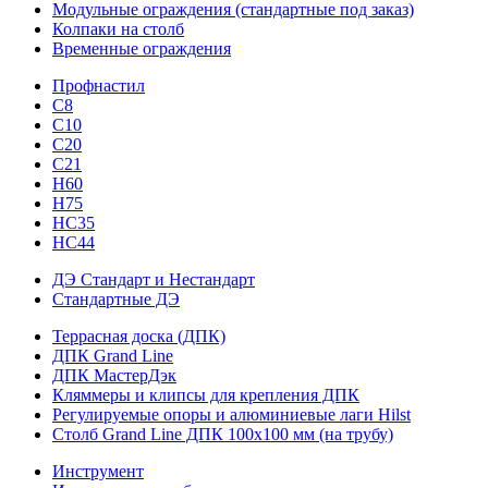
Модульные ограждения (стандартные под заказ)
Колпаки на столб
Временные ограждения
Профнастил
С8
С10
С20
С21
H60
H75
HС35
НС44
ДЭ Стандарт и Нестандарт
Стандартные ДЭ
Террасная доска (ДПК)
ДПК Grand Line
ДПК МастерДэк
Кляммеры и клипсы для крепления ДПК
Регулируемые опоры и алюминиевые лаги Hilst
Столб Grand Line ДПК 100х100 мм (на трубу)
Инструмент