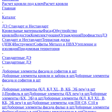
Расчет кровли под ключ
Расчет кровли
Главная
-
Каталог
-
ДЭ Стандарт и Нестандарт
Кровельные материалы
Фасад
Обустройство
кровли
Водосток
Комплектующие
Ограждения
Профнастил
ДЭ
Стандарт и Нестандарт
Террасная доска
(ДПК)
Инструмент
Софиты Металл и ПВХ
Утепление и
изоляция
Придомовая территория
-
Стандартные ДЭ
Стандартные ДЭ
-
Доборные элементы фасада и софитов в шт
Доборные элементы кровли и забора в шт
Доборные элементы
фасада и софитов в шт
-
Доборные элементы (КД, КД XL, В, КБ, ЭБ new) в шт
J-Профиль в шт
Доборные элементы (БХ new) в шт
Доборные
элементы (БХ, ЭБ) в шт
Доборные элементы (КД, КД XL, В,
КБ, ЭБ new) в шт
Доборные элементы для ПН С8, С10 в
шт
Доборные элементы фасада фальц в шт
Доборные элементы
фибросайдинга в шт
Отливы межэтажные в шт
Отливы