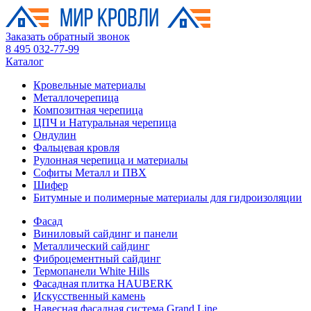
Заказать обратный звонок
8 495 032-77-99
Каталог
Кровельные материалы
Металлочерепица
Композитная черепица
ЦПЧ и Натуральная черепица
Ондулин
Фальцевая кровля
Рулонная черепица и материалы
Софиты Металл и ПВХ
Шифер
Битумные и полимерные материалы для гидроизоляции
Фасад
Виниловый сайдинг и панели
Металлический сайдинг
Фиброцементный сайдинг
Термопанели White Hills
Фасадная плитка HAUBERK
Искусственный камень
Навесная фасадная система Grand Line