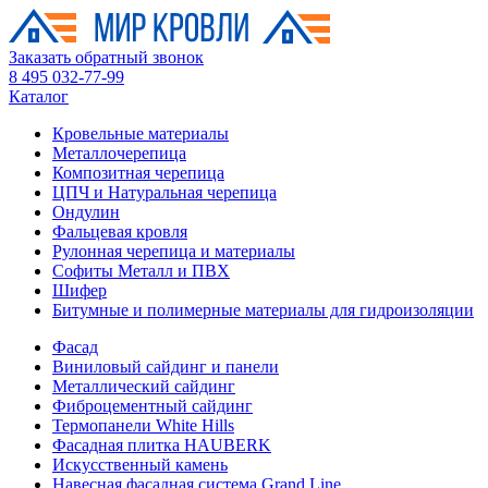
Заказать обратный звонок
8 495 032-77-99
Каталог
Кровельные материалы
Металлочерепица
Композитная черепица
ЦПЧ и Натуральная черепица
Ондулин
Фальцевая кровля
Рулонная черепица и материалы
Софиты Металл и ПВХ
Шифер
Битумные и полимерные материалы для гидроизоляции
Фасад
Виниловый сайдинг и панели
Металлический сайдинг
Фиброцементный сайдинг
Термопанели White Hills
Фасадная плитка HAUBERK
Искусственный камень
Навесная фасадная система Grand Line