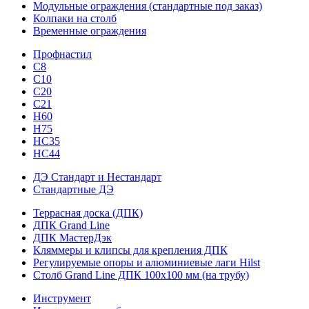
Модульные ограждения (стандартные под заказ)
Колпаки на столб
Временные ограждения
Профнастил
С8
С10
С20
С21
H60
H75
HС35
НС44
ДЭ Стандарт и Нестандарт
Стандартные ДЭ
Террасная доска (ДПК)
ДПК Grand Line
ДПК МастерДэк
Кляммеры и клипсы для крепления ДПК
Регулируемые опоры и алюминиевые лаги Hilst
Столб Grand Line ДПК 100х100 мм (на трубу)
Инструмент