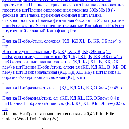
простые в шт
Планка завершающая в шт
Планка околооконная
простая в шт
Планка околооконная сложная 300х50х18 (j-
фаска) в шт
Планка приемная оконная в шт
Планка
стыковочная в шт
Планка финишная 46х25 в шт
Углы простые
в шт
Угол отлива
Угол внешний сложный Кликфальц Pro
Угол
внутренний сложный Кликфальц Pro
-
Планка H-обр./стык. сложная (КД, КД XL, В, КБ, ЭБ new) в
шт
Внешние углы сложные (КД, КД XL, В, КБ, ЭБ new) в
шт
Внутренние углы сложные (КД, КД XL, В, КБ, ЭБ new) в
шт
Околооконные планки сложные (КД, КД XL, В, КБ, ЭБ
new) в шт
Планка H-обр./стык. сложная (КД, КД XL, В, КБ, ЭБ
new) в шт
Планка начальная (КД, КД XL, КБ) в шт
Планка П-
образная/завершающая сложная (КД) в шт
-
Планка H-образная/стык. сл. (КД, КД XL, КБ, ЭБnew) 0,45 в
шт
Планка H-образная/стык. сл. (КД, КД XL, КБ, ЭБnew) 0,4 в
шт
Планка H-образная/стык. сл. (КД, КД XL, КБ, ЭБnew) 0,5 в
шт
-
Планка Н-образная стыковочная сложная 0,45 Print Elite
Golden Wood TwinColor (2м)