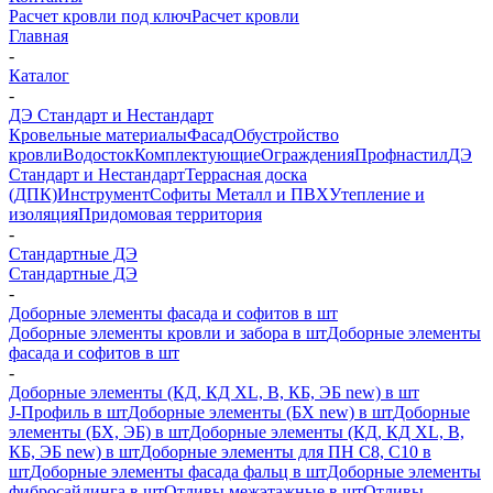
Расчет кровли под ключ
Расчет кровли
Главная
-
Каталог
-
ДЭ Стандарт и Нестандарт
Кровельные материалы
Фасад
Обустройство
кровли
Водосток
Комплектующие
Ограждения
Профнастил
ДЭ
Стандарт и Нестандарт
Террасная доска
(ДПК)
Инструмент
Софиты Металл и ПВХ
Утепление и
изоляция
Придомовая территория
-
Стандартные ДЭ
Стандартные ДЭ
-
Доборные элементы фасада и софитов в шт
Доборные элементы кровли и забора в шт
Доборные элементы
фасада и софитов в шт
-
Доборные элементы (КД, КД XL, В, КБ, ЭБ new) в шт
J-Профиль в шт
Доборные элементы (БХ new) в шт
Доборные
элементы (БХ, ЭБ) в шт
Доборные элементы (КД, КД XL, В,
КБ, ЭБ new) в шт
Доборные элементы для ПН С8, С10 в
шт
Доборные элементы фасада фальц в шт
Доборные элементы
фибросайдинга в шт
Отливы межэтажные в шт
Отливы