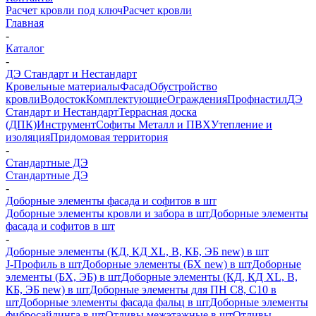
Расчет кровли под ключ
Расчет кровли
Главная
-
Каталог
-
ДЭ Стандарт и Нестандарт
Кровельные материалы
Фасад
Обустройство
кровли
Водосток
Комплектующие
Ограждения
Профнастил
ДЭ
Стандарт и Нестандарт
Террасная доска
(ДПК)
Инструмент
Софиты Металл и ПВХ
Утепление и
изоляция
Придомовая территория
-
Стандартные ДЭ
Стандартные ДЭ
-
Доборные элементы фасада и софитов в шт
Доборные элементы кровли и забора в шт
Доборные элементы
фасада и софитов в шт
-
Доборные элементы (КД, КД XL, В, КБ, ЭБ new) в шт
J-Профиль в шт
Доборные элементы (БХ new) в шт
Доборные
элементы (БХ, ЭБ) в шт
Доборные элементы (КД, КД XL, В,
КБ, ЭБ new) в шт
Доборные элементы для ПН С8, С10 в
шт
Доборные элементы фасада фальц в шт
Доборные элементы
фибросайдинга в шт
Отливы межэтажные в шт
Отливы