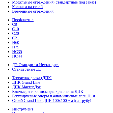
Модульные ограждения (стандартные под заказ)
Колпаки на столб
Временные ограждения
Профнастил
С8
С10
С20
С21
H60
H75
HС35
НС44
ДЭ Стандарт и Нестандарт
Стандартные ДЭ
Террасная доска (ДПК)
ДПК Grand Line
ДПК МастерДэк
Кляммеры и клипсы для крепления ДПК
Регулируемые опоры и алюминиевые лаги Hilst
Столб Grand Line ДПК 100х100 мм (на трубу)
Инструмент