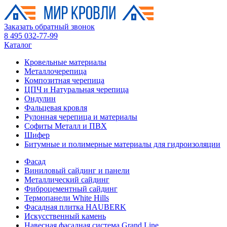
Заказать обратный звонок
8 495 032-77-99
Каталог
Кровельные материалы
Металлочерепица
Композитная черепица
ЦПЧ и Натуральная черепица
Ондулин
Фальцевая кровля
Рулонная черепица и материалы
Софиты Металл и ПВХ
Шифер
Битумные и полимерные материалы для гидроизоляции
Фасад
Виниловый сайдинг и панели
Металлический сайдинг
Фиброцементный сайдинг
Термопанели White Hills
Фасадная плитка HAUBERK
Искусственный камень
Навесная фасадная система Grand Line