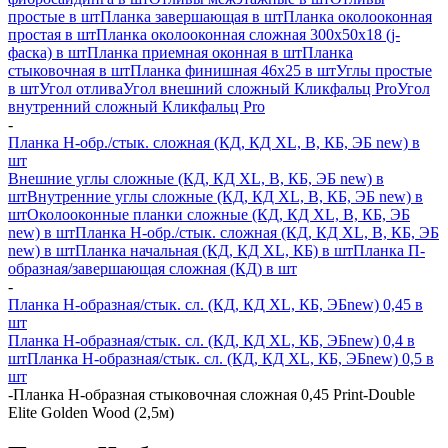
простые в шт
Планка завершающая в шт
Планка околооконная
простая в шт
Планка околооконная сложная 300х50х18 (j-
фаска) в шт
Планка приемная оконная в шт
Планка
стыковочная в шт
Планка финишная 46х25 в шт
Углы простые
в шт
Угол отлива
Угол внешний сложный Кликфальц Pro
Угол
внутренний сложный Кликфальц Pro
-
Планка H-обр./стык. сложная (КД, КД XL, В, КБ, ЭБ new) в
шт
Внешние углы сложные (КД, КД XL, В, КБ, ЭБ new) в
шт
Внутренние углы сложные (КД, КД XL, В, КБ, ЭБ new) в
шт
Околооконные планки сложные (КД, КД XL, В, КБ, ЭБ
new) в шт
Планка H-обр./стык. сложная (КД, КД XL, В, КБ, ЭБ
new) в шт
Планка начальная (КД, КД XL, КБ) в шт
Планка П-
образная/завершающая сложная (КД) в шт
-
Планка H-образная/стык. сл. (КД, КД XL, КБ, ЭБnew) 0,45 в
шт
Планка H-образная/стык. сл. (КД, КД XL, КБ, ЭБnew) 0,4 в
шт
Планка H-образная/стык. сл. (КД, КД XL, КБ, ЭБnew) 0,5 в
шт
-
Планка Н-образная стыковочная сложная 0,45 Print-Double
Elite Golden Wood (2,5м)