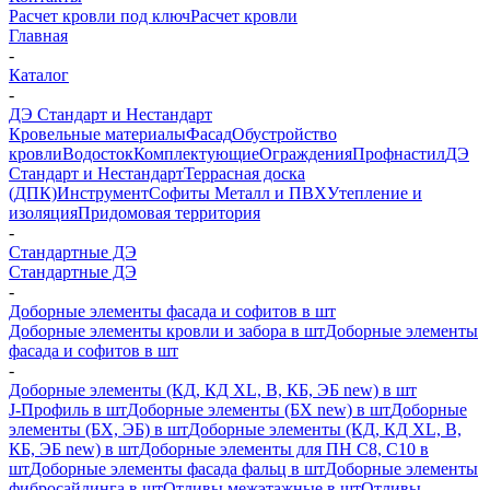
Расчет кровли под ключ
Расчет кровли
Главная
-
Каталог
-
ДЭ Стандарт и Нестандарт
Кровельные материалы
Фасад
Обустройство
кровли
Водосток
Комплектующие
Ограждения
Профнастил
ДЭ
Стандарт и Нестандарт
Террасная доска
(ДПК)
Инструмент
Софиты Металл и ПВХ
Утепление и
изоляция
Придомовая территория
-
Стандартные ДЭ
Стандартные ДЭ
-
Доборные элементы фасада и софитов в шт
Доборные элементы кровли и забора в шт
Доборные элементы
фасада и софитов в шт
-
Доборные элементы (КД, КД XL, В, КБ, ЭБ new) в шт
J-Профиль в шт
Доборные элементы (БХ new) в шт
Доборные
элементы (БХ, ЭБ) в шт
Доборные элементы (КД, КД XL, В,
КБ, ЭБ new) в шт
Доборные элементы для ПН С8, С10 в
шт
Доборные элементы фасада фальц в шт
Доборные элементы
фибросайдинга в шт
Отливы межэтажные в шт
Отливы