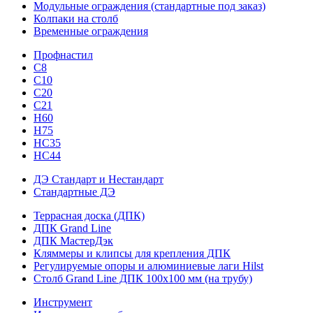
Модульные ограждения (стандартные под заказ)
Колпаки на столб
Временные ограждения
Профнастил
С8
С10
С20
С21
H60
H75
HС35
НС44
ДЭ Стандарт и Нестандарт
Стандартные ДЭ
Террасная доска (ДПК)
ДПК Grand Line
ДПК МастерДэк
Кляммеры и клипсы для крепления ДПК
Регулируемые опоры и алюминиевые лаги Hilst
Столб Grand Line ДПК 100х100 мм (на трубу)
Инструмент