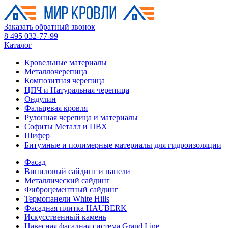
Заказать обратный звонок
8 495 032-77-99
Каталог
Кровельные материалы
Металлочерепица
Композитная черепица
ЦПЧ и Натуральная черепица
Ондулин
Фальцевая кровля
Рулонная черепица и материалы
Софиты Металл и ПВХ
Шифер
Битумные и полимерные материалы для гидроизоляции
Фасад
Виниловый сайдинг и панели
Металлический сайдинг
Фиброцементный сайдинг
Термопанели White Hills
Фасадная плитка HAUBERK
Искусственный камень
Навесная фасадная система Grand Line