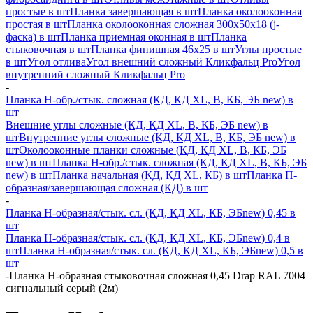
простые в шт
Планка завершающая в шт
Планка околооконная
простая в шт
Планка околооконная сложная 300х50х18 (j-
фаска) в шт
Планка приемная оконная в шт
Планка
стыковочная в шт
Планка финишная 46х25 в шт
Углы простые
в шт
Угол отлива
Угол внешний сложный Кликфальц Pro
Угол
внутренний сложный Кликфальц Pro
-
Планка H-обр./стык. сложная (КД, КД XL, В, КБ, ЭБ new) в
шт
Внешние углы сложные (КД, КД XL, В, КБ, ЭБ new) в
шт
Внутренние углы сложные (КД, КД XL, В, КБ, ЭБ new) в
шт
Околооконные планки сложные (КД, КД XL, В, КБ, ЭБ
new) в шт
Планка H-обр./стык. сложная (КД, КД XL, В, КБ, ЭБ
new) в шт
Планка начальная (КД, КД XL, КБ) в шт
Планка П-
образная/завершающая сложная (КД) в шт
-
Планка H-образная/стык. сл. (КД, КД XL, КБ, ЭБnew) 0,45 в
шт
Планка H-образная/стык. сл. (КД, КД XL, КБ, ЭБnew) 0,4 в
шт
Планка H-образная/стык. сл. (КД, КД XL, КБ, ЭБnew) 0,5 в
шт
-
Планка Н-образная стыковочная сложная 0,45 Drap RAL 7004
сигнальный серый (2м)