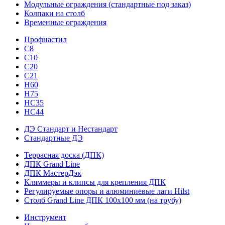
Модульные ограждения (стандартные под заказ)
Колпаки на столб
Временные ограждения
Профнастил
С8
С10
С20
С21
H60
H75
HС35
НС44
ДЭ Стандарт и Нестандарт
Стандартные ДЭ
Террасная доска (ДПК)
ДПК Grand Line
ДПК МастерДэк
Кляммеры и клипсы для крепления ДПК
Регулируемые опоры и алюминиевые лаги Hilst
Столб Grand Line ДПК 100х100 мм (на трубу)
Инструмент