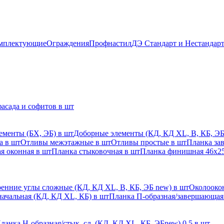
мплектующие
Ограждения
Профнастил
ДЭ Стандарт и Нестандар
асада и софитов в шт
ементы (БХ, ЭБ) в шт
Доборные элементы (КД, КД XL, В, КБ, ЭБ
а в шт
Отливы межэтажные в шт
Отливы простые в шт
Планка за
я оконная в шт
Планка стыковочная в шт
Планка финишная 46х25
енние углы сложные (КД, КД XL, В, КБ, ЭБ new) в шт
Околоокон
начальная (КД, КД XL, КБ) в шт
Планка П-образная/завершающая
ланка H-образная/стык. сл. (КД, КД XL, КБ, ЭБnew) 0,5 в шт