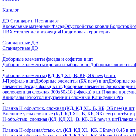
-
Каталог
-
ДЭ Стандарт и Нестандарт
Кровельные материалы
Фасад
Обустройство кровли
Водосток
Ко
ПВХ
Утепление и изоляция
Придомовая территория
-
Стандартные ДЭ
Стандартные ДЭ
-
Доборные элементы фасада и софитов в шт
Доборные элементы кровли и забора в шт
Доборные элементы ф
-
Доборные элементы (КД, КД XL, В, КБ, ЭБ new) в шт
J-Профиль в шт
Доборные элементы (БХ new) в шт
Доборные эл
элементы фасада фальц в шт
Доборные элементы фибросайдинг
околооконная сложная 300х50х18 (j-фаска) в шт
Планка приемна
Кликфальц Pro
Угол внутренний сложный Кликфальц Pro
-
Планка H-обр./стык. сложная (КД, КД XL, В, КБ, ЭБ new) в шт
Внешние углы сложные (КД, КД XL, В, КБ, ЭБ new) в шт
Внутр
H-обр./стык. сложная (КД, КД XL, В, КБ, ЭБ new) в шт
Планка 
-
Планка H-образная/стык. сл. (КД, КД XL, КБ, ЭБnew) 0,45 в шт
Планка H-образная/стык. сл. (КД, КД XL, КБ, ЭБnew) 0,4 в шт
П