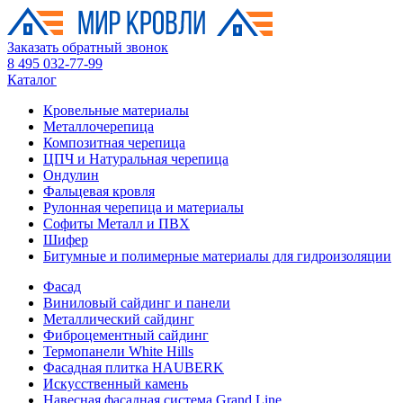
Заказать обратный звонок
8 495 032-77-99
Каталог
Кровельные материалы
Металлочерепица
Композитная черепица
ЦПЧ и Натуральная черепица
Ондулин
Фальцевая кровля
Рулонная черепица и материалы
Софиты Металл и ПВХ
Шифер
Битумные и полимерные материалы для гидроизоляции
Фасад
Виниловый сайдинг и панели
Металлический сайдинг
Фиброцементный сайдинг
Термопанели White Hills
Фасадная плитка HAUBERK
Искусственный камень
Навесная фасадная система Grand Line