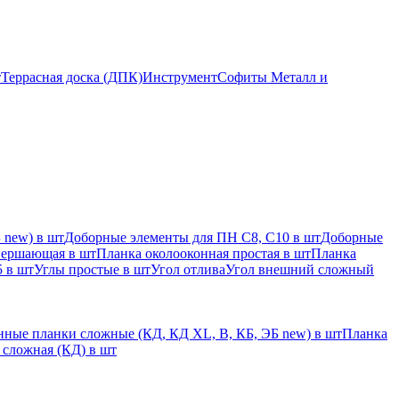
т
Террасная доска (ДПК)
Инструмент
Софиты Металл и
 new) в шт
Доборные элементы для ПН С8, С10 в шт
Доборные
вершающая в шт
Планка околооконная простая в шт
Планка
 в шт
Углы простые в шт
Угол отлива
Угол внешний сложный
ные планки сложные (КД, КД XL, В, КБ, ЭБ new) в шт
Планка
 сложная (КД) в шт