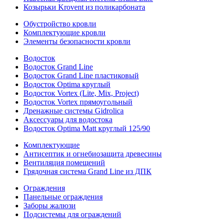
Козырьки Krovent из поликарбоната
Обустройство кровли
Комплектующие кровли
Элементы безопасности кровли
Водосток
Водосток Grand Line
Водосток Grand Line пластиковый
Водосток Optima круглый
Водосток Vortex (Lite, Mix, Project)
Водосток Vortex прямоугольный
Дренажные системы Gidrolica
Аксессуары для водостока
Водосток Optima Matt круглый 125/90
Комплектующие
Антисептик и огнебиозащита древесины
Вентиляция помещений
Грядочная система Grand Line из ДПК
Ограждения
Панельные ограждения
Заборы жалюзи
Подсистемы для ограждений