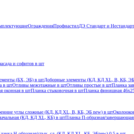
мплектующие
Ограждения
Профнастил
ДЭ Стандарт и Нестандар
асада и софитов в шт
ементы (БХ, ЭБ) в шт
Доборные элементы (КД, КД XL, В, КБ, ЭБ
а в шт
Отливы межэтажные в шт
Отливы простые в шт
Планка за
я оконная в шт
Планка стыковочная в шт
Планка финишная 46х25
енние углы сложные (КД, КД XL, В, КБ, ЭБ new) в шт
Околоокон
начальная (КД, КД XL, КБ) в шт
Планка П-образная/завершающая
ланка H-образная/стык. сл. (КД, КД XL, КБ, ЭБnew) 0,5 в шт