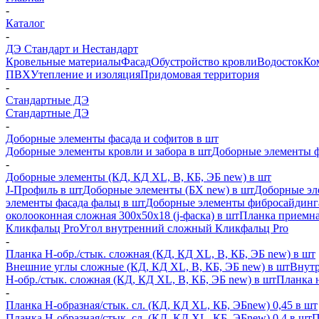
-
Каталог
-
ДЭ Стандарт и Нестандарт
Кровельные материалы
Фасад
Обустройство кровли
Водосток
Ко
ПВХ
Утепление и изоляция
Придомовая территория
-
Стандартные ДЭ
Стандартные ДЭ
-
Доборные элементы фасада и софитов в шт
Доборные элементы кровли и забора в шт
Доборные элементы ф
-
Доборные элементы (КД, КД XL, В, КБ, ЭБ new) в шт
J-Профиль в шт
Доборные элементы (БХ new) в шт
Доборные эл
элементы фасада фальц в шт
Доборные элементы фибросайдинг
околооконная сложная 300х50х18 (j-фаска) в шт
Планка приемна
Кликфальц Pro
Угол внутренний сложный Кликфальц Pro
-
Планка H-обр./стык. сложная (КД, КД XL, В, КБ, ЭБ new) в шт
Внешние углы сложные (КД, КД XL, В, КБ, ЭБ new) в шт
Внутр
H-обр./стык. сложная (КД, КД XL, В, КБ, ЭБ new) в шт
Планка 
-
Планка H-образная/стык. сл. (КД, КД XL, КБ, ЭБnew) 0,45 в шт
Планка H-образная/стык. сл. (КД, КД XL, КБ, ЭБnew) 0,4 в шт
П