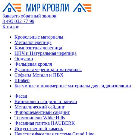
Заказать обратный звонок
8 495 032-77-99
Каталог
Кровельные материалы
Металлочерепица
Композитная черепица
ЦПЧ и Натуральная черепица
Ондулин
Фальцевая кровля
Рулонная черепица и материалы
Софиты Металл и ПВХ
Шифер
Битумные и полимерные материалы для гидроизоляции
Фасад
Виниловый сайдинг и панели
Металлический сайдинг
Фиброцементный сайдинг
Термопанели White Hills
Фасадная плитка HAUBERK
Искусственный камень
Навесная фасадная система Grand Line