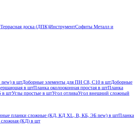
т
Террасная доска (ДПК)
Инструмент
Софиты Металл и
 new) в шт
Доборные элементы для ПН С8, С10 в шт
Доборные
вершающая в шт
Планка околооконная простая в шт
Планка
 в шт
Углы простые в шт
Угол отлива
Угол внешний сложный
ные планки сложные (КД, КД XL, В, КБ, ЭБ new) в шт
Планка
 сложная (КД) в шт