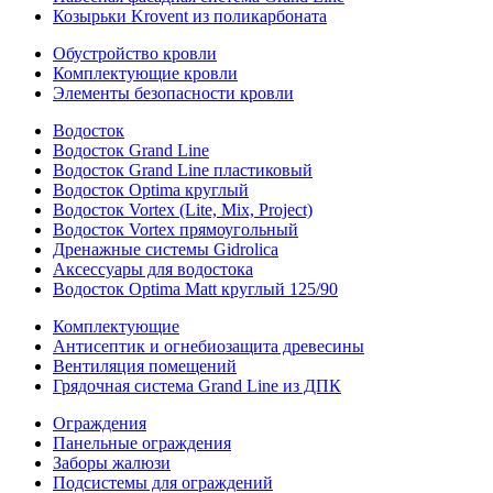
Козырьки Krovent из поликарбоната
Обустройство кровли
Комплектующие кровли
Элементы безопасности кровли
Водосток
Водосток Grand Line
Водосток Grand Line пластиковый
Водосток Optima круглый
Водосток Vortex (Lite, Mix, Project)
Водосток Vortex прямоугольный
Дренажные системы Gidrolica
Аксессуары для водостока
Водосток Optima Matt круглый 125/90
Комплектующие
Антисептик и огнебиозащита древесины
Вентиляция помещений
Грядочная система Grand Line из ДПК
Ограждения
Панельные ограждения
Заборы жалюзи
Подсистемы для ограждений