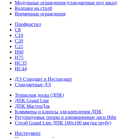
Модульные ограждения (стандартные под заказ)
Колпаки на столб
Временные ограждения
Профнастил
С8
С10
С20
С21
H60
H75
HС35
НС44
ДЭ Стандарт и Нестандарт
Стандартные ДЭ
Террасная доска (ДПК)
ДПК Grand Line
ДПК МастерДэк
Кляммеры и клипсы для крепления ДПК
Регулируемые опоры и алюминиевые лаги Hilst
Столб Grand Line ДПК 100х100 мм (на трубу)
Инструмент