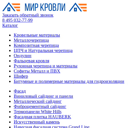
Заказать обратный звонок
8 495 032-77-99
Каталог
Кровельные материалы
Металлочерепица
Композитная черепица
ЦПЧ и Натуральная черепица
Ондулин
Фальцевая кровля
Рулонная черепица и материалы
Софиты Металл и ПВХ
Шифер
Битумные и полимерные материалы для гидроизоляции
Фасад
Виниловый сайдинг и панели
Металлический сайдинг
Фиброцементный сайдинг
Термопанели White Hills
Фасадная плитка HAUBERK
Искусственный камень
Навесная фасадная система Grand Line