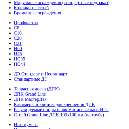
Модульные ограждения (стандартные под заказ)
Колпаки на столб
Временные ограждения
Профнастил
С8
С10
С20
С21
H60
H75
HС35
НС44
ДЭ Стандарт и Нестандарт
Стандартные ДЭ
Террасная доска (ДПК)
ДПК Grand Line
ДПК МастерДэк
Кляммеры и клипсы для крепления ДПК
Регулируемые опоры и алюминиевые лаги Hilst
Столб Grand Line ДПК 100х100 мм (на трубу)
Инструмент