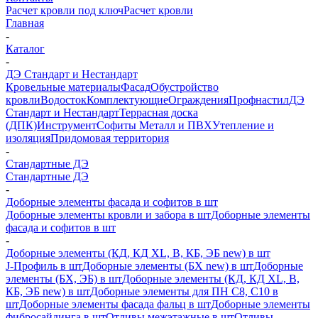
Расчет кровли под ключ
Расчет кровли
Главная
-
Каталог
-
ДЭ Стандарт и Нестандарт
Кровельные материалы
Фасад
Обустройство
кровли
Водосток
Комплектующие
Ограждения
Профнастил
ДЭ
Стандарт и Нестандарт
Террасная доска
(ДПК)
Инструмент
Софиты Металл и ПВХ
Утепление и
изоляция
Придомовая территория
-
Стандартные ДЭ
Стандартные ДЭ
-
Доборные элементы фасада и софитов в шт
Доборные элементы кровли и забора в шт
Доборные элементы
фасада и софитов в шт
-
Доборные элементы (КД, КД XL, В, КБ, ЭБ new) в шт
J-Профиль в шт
Доборные элементы (БХ new) в шт
Доборные
элементы (БХ, ЭБ) в шт
Доборные элементы (КД, КД XL, В,
КБ, ЭБ new) в шт
Доборные элементы для ПН С8, С10 в
шт
Доборные элементы фасада фальц в шт
Доборные элементы
фибросайдинга в шт
Отливы межэтажные в шт
Отливы