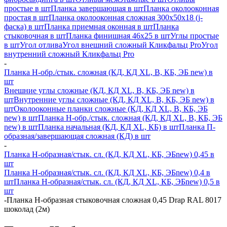
простые в шт
Планка завершающая в шт
Планка околооконная
простая в шт
Планка околооконная сложная 300х50х18 (j-
фаска) в шт
Планка приемная оконная в шт
Планка
стыковочная в шт
Планка финишная 46х25 в шт
Углы простые
в шт
Угол отлива
Угол внешний сложный Кликфальц Pro
Угол
внутренний сложный Кликфальц Pro
-
Планка H-обр./стык. сложная (КД, КД XL, В, КБ, ЭБ new) в
шт
Внешние углы сложные (КД, КД XL, В, КБ, ЭБ new) в
шт
Внутренние углы сложные (КД, КД XL, В, КБ, ЭБ new) в
шт
Околооконные планки сложные (КД, КД XL, В, КБ, ЭБ
new) в шт
Планка H-обр./стык. сложная (КД, КД XL, В, КБ, ЭБ
new) в шт
Планка начальная (КД, КД XL, КБ) в шт
Планка П-
образная/завершающая сложная (КД) в шт
-
Планка H-образная/стык. сл. (КД, КД XL, КБ, ЭБnew) 0,45 в
шт
Планка H-образная/стык. сл. (КД, КД XL, КБ, ЭБnew) 0,4 в
шт
Планка H-образная/стык. сл. (КД, КД XL, КБ, ЭБnew) 0,5 в
шт
-
Планка Н-образная стыковочная сложная 0,45 Drap RAL 8017
шоколад (2м)