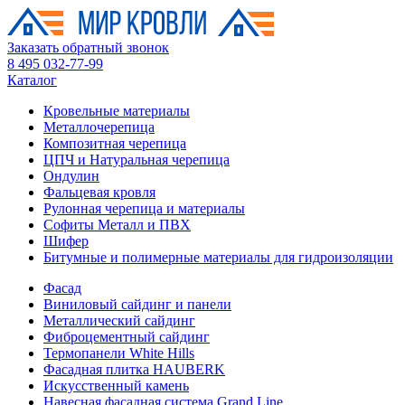
Заказать обратный звонок
8 495 032-77-99
Каталог
Кровельные материалы
Металлочерепица
Композитная черепица
ЦПЧ и Натуральная черепица
Ондулин
Фальцевая кровля
Рулонная черепица и материалы
Софиты Металл и ПВХ
Шифер
Битумные и полимерные материалы для гидроизоляции
Фасад
Виниловый сайдинг и панели
Металлический сайдинг
Фиброцементный сайдинг
Термопанели White Hills
Фасадная плитка HAUBERK
Искусственный камень
Навесная фасадная система Grand Line