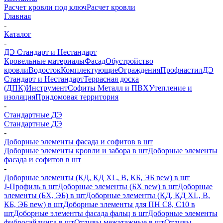
Расчет кровли под ключ
Расчет кровли
Главная
-
Каталог
-
ДЭ Стандарт и Нестандарт
Кровельные материалы
Фасад
Обустройство
кровли
Водосток
Комплектующие
Ограждения
Профнастил
ДЭ
Стандарт и Нестандарт
Террасная доска
(ДПК)
Инструмент
Софиты Металл и ПВХ
Утепление и
изоляция
Придомовая территория
-
Стандартные ДЭ
Стандартные ДЭ
-
Доборные элементы фасада и софитов в шт
Доборные элементы кровли и забора в шт
Доборные элементы
фасада и софитов в шт
-
Доборные элементы (КД, КД XL, В, КБ, ЭБ new) в шт
J-Профиль в шт
Доборные элементы (БХ new) в шт
Доборные
элементы (БХ, ЭБ) в шт
Доборные элементы (КД, КД XL, В,
КБ, ЭБ new) в шт
Доборные элементы для ПН С8, С10 в
шт
Доборные элементы фасада фальц в шт
Доборные элементы
фибросайдинга в шт
Отливы межэтажные в шт
Отливы