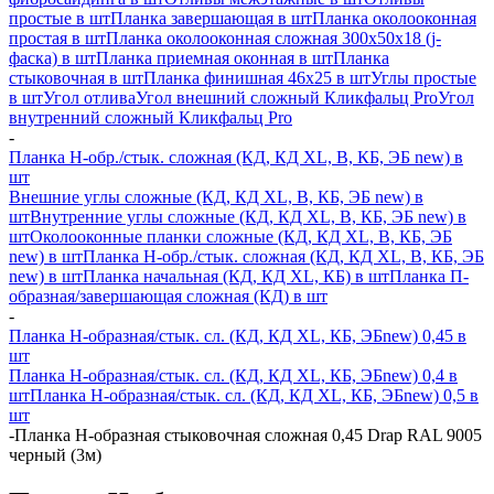
простые в шт
Планка завершающая в шт
Планка околооконная
простая в шт
Планка околооконная сложная 300х50х18 (j-
фаска) в шт
Планка приемная оконная в шт
Планка
стыковочная в шт
Планка финишная 46х25 в шт
Углы простые
в шт
Угол отлива
Угол внешний сложный Кликфальц Pro
Угол
внутренний сложный Кликфальц Pro
-
Планка H-обр./стык. сложная (КД, КД XL, В, КБ, ЭБ new) в
шт
Внешние углы сложные (КД, КД XL, В, КБ, ЭБ new) в
шт
Внутренние углы сложные (КД, КД XL, В, КБ, ЭБ new) в
шт
Околооконные планки сложные (КД, КД XL, В, КБ, ЭБ
new) в шт
Планка H-обр./стык. сложная (КД, КД XL, В, КБ, ЭБ
new) в шт
Планка начальная (КД, КД XL, КБ) в шт
Планка П-
образная/завершающая сложная (КД) в шт
-
Планка H-образная/стык. сл. (КД, КД XL, КБ, ЭБnew) 0,45 в
шт
Планка H-образная/стык. сл. (КД, КД XL, КБ, ЭБnew) 0,4 в
шт
Планка H-образная/стык. сл. (КД, КД XL, КБ, ЭБnew) 0,5 в
шт
-
Планка Н-образная стыковочная сложная 0,45 Drap RAL 9005
черный (3м)