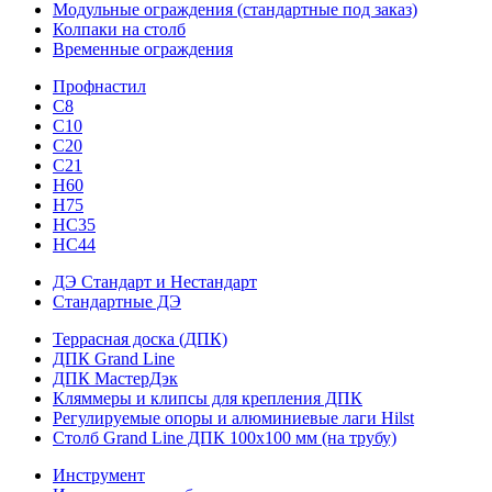
Модульные ограждения (стандартные под заказ)
Колпаки на столб
Временные ограждения
Профнастил
С8
С10
С20
С21
H60
H75
HС35
НС44
ДЭ Стандарт и Нестандарт
Стандартные ДЭ
Террасная доска (ДПК)
ДПК Grand Line
ДПК МастерДэк
Кляммеры и клипсы для крепления ДПК
Регулируемые опоры и алюминиевые лаги Hilst
Столб Grand Line ДПК 100х100 мм (на трубу)
Инструмент