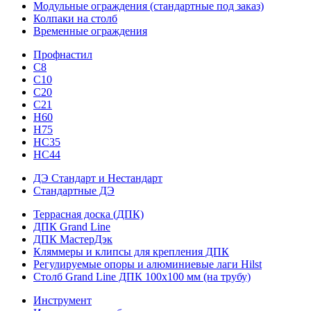
Модульные ограждения (стандартные под заказ)
Колпаки на столб
Временные ограждения
Профнастил
С8
С10
С20
С21
H60
H75
HС35
НС44
ДЭ Стандарт и Нестандарт
Стандартные ДЭ
Террасная доска (ДПК)
ДПК Grand Line
ДПК МастерДэк
Кляммеры и клипсы для крепления ДПК
Регулируемые опоры и алюминиевые лаги Hilst
Столб Grand Line ДПК 100х100 мм (на трубу)
Инструмент