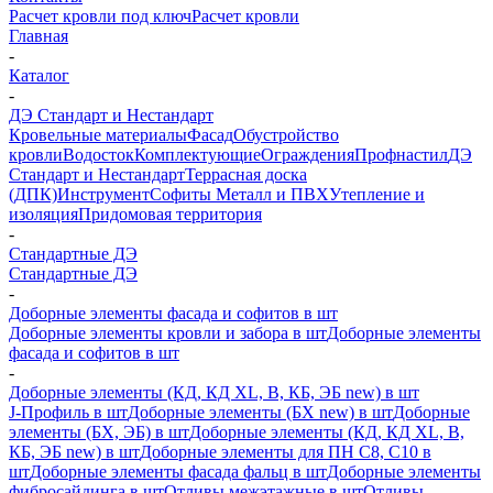
Расчет кровли под ключ
Расчет кровли
Главная
-
Каталог
-
ДЭ Стандарт и Нестандарт
Кровельные материалы
Фасад
Обустройство
кровли
Водосток
Комплектующие
Ограждения
Профнастил
ДЭ
Стандарт и Нестандарт
Террасная доска
(ДПК)
Инструмент
Софиты Металл и ПВХ
Утепление и
изоляция
Придомовая территория
-
Стандартные ДЭ
Стандартные ДЭ
-
Доборные элементы фасада и софитов в шт
Доборные элементы кровли и забора в шт
Доборные элементы
фасада и софитов в шт
-
Доборные элементы (КД, КД XL, В, КБ, ЭБ new) в шт
J-Профиль в шт
Доборные элементы (БХ new) в шт
Доборные
элементы (БХ, ЭБ) в шт
Доборные элементы (КД, КД XL, В,
КБ, ЭБ new) в шт
Доборные элементы для ПН С8, С10 в
шт
Доборные элементы фасада фальц в шт
Доборные элементы
фибросайдинга в шт
Отливы межэтажные в шт
Отливы