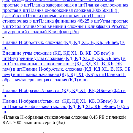
простые в шт
Планка завершающая в шт
Планка околооконная
простая в шт
Планка околооконная сложная 300х50х18 (j-
фаска) в шт
Планка приемная оконная в шт
Планка
стыковочная в шт
Планка финишная 46х25 в шт
Углы простые
в шт
Угол отлива
Угол внешний сложный Кликфальц Pro
Угол
внутренний сложный Кликфальц Pro
-
Планка H-обр./стык. сложная (КД, КД XL, В, КБ, ЭБ new) в
шт
Внешние углы сложные (КД, КД XL, В, КБ, ЭБ new) в
шт
Внутренние углы сложные (КД, КД XL, В, КБ, ЭБ new) в
шт
Околооконные планки сложные (КД, КД XL, В, КБ, ЭБ
new) в шт
Планка H-обр./стык. сложная (КД, КД XL, В, КБ, ЭБ
new) в шт
Планка начальная (КД, КД XL, КБ) в шт
Планка П-
образная/завершающая сложная (КД) в шт
-
Планка H-образная/стык. сл. (КД, КД XL, КБ, ЭБnew) 0,45 в
шт
Планка H-образная/стык. сл. (КД, КД XL, КБ, ЭБnew) 0,4 в
шт
Планка H-образная/стык. сл. (КД, КД XL, КБ, ЭБnew) 0,5 в
шт
-
Планка Н-образная стыковочная сложная 0,45 PE с пленкой
RAL 7005 мышино-серый (3м)