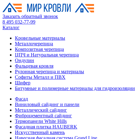
Заказать обратный звонок
8 495 032-77-99
Каталог
Кровельные материалы
Металлочерепица
Композитная черепица
ЦПЧ и Натуральная черепица
Ондулин
Фальцевая кровля
Рулонная черепица и материалы
Софиты Металл и ПВХ
Шифер
Битумные и полимерные материалы для гидроизоляции
Фасад
Виниловый сайдинг и панели
Металлический сайдинг
Фиброцементный сайдинг
Термопанели White Hills
Фасадная плитка HAUBERK
Искусственный камень
Навесная фасадная система Grand Line