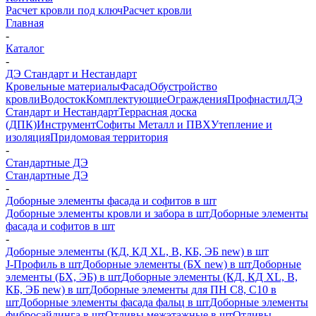
Расчет кровли под ключ
Расчет кровли
Главная
-
Каталог
-
ДЭ Стандарт и Нестандарт
Кровельные материалы
Фасад
Обустройство
кровли
Водосток
Комплектующие
Ограждения
Профнастил
ДЭ
Стандарт и Нестандарт
Террасная доска
(ДПК)
Инструмент
Софиты Металл и ПВХ
Утепление и
изоляция
Придомовая территория
-
Стандартные ДЭ
Стандартные ДЭ
-
Доборные элементы фасада и софитов в шт
Доборные элементы кровли и забора в шт
Доборные элементы
фасада и софитов в шт
-
Доборные элементы (КД, КД XL, В, КБ, ЭБ new) в шт
J-Профиль в шт
Доборные элементы (БХ new) в шт
Доборные
элементы (БХ, ЭБ) в шт
Доборные элементы (КД, КД XL, В,
КБ, ЭБ new) в шт
Доборные элементы для ПН С8, С10 в
шт
Доборные элементы фасада фальц в шт
Доборные элементы
фибросайдинга в шт
Отливы межэтажные в шт
Отливы