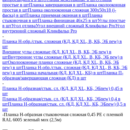
простые в шт
Планка завершающая в шт
Планка околооконная
простая в шт
Планка околооконная сложная 300х50х18 (j-
фаска) в шт
Планка приемная оконная в шт
Планка
стыковочная в шт
Планка финишная 46х25 в шт
Углы простые
в шт
Угол отлива
Угол внешний сложный Кликфальц Pro
Угол
внутренний сложный Кликфальц Pro
-
Планка H-обр./стык. сложная (КД, КД XL, В, КБ, ЭБ new) в
шт
Внешние углы сложные (КД, КД XL, В, КБ, ЭБ new) в
шт
Внутренние углы сложные (КД, КД XL, В, КБ, ЭБ new) в
шт
Околооконные планки сложные (КД, КД XL, В, КБ, ЭБ
new) в шт
Планка H-обр./стык. сложная (КД, КД XL, В, КБ, ЭБ
new) в шт
Планка начальная (КД, КД XL, КБ) в шт
Планка П-
образная/завершающая сложная (КД) в шт
-
Планка H-образная/стык. сл. (КД, КД XL, КБ, ЭБnew) 0,45 в
шт
Планка H-образная/стык. сл. (КД, КД XL, КБ, ЭБnew) 0,4 в
шт
Планка H-образная/стык. сл. (КД, КД XL, КБ, ЭБnew) 0,5 в
шт
-
Планка Н-образная стыковочная сложная 0,45 PE с пленкой
RAL 6005 зеленый мох (2,5м)