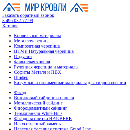
Заказать обратный звонок
8 495 032-77-99
Каталог
Кровельные материалы
Металлочерепица
Композитная черепица
ЦПЧ и Натуральная черепица
Ондулин
Фальцевая кровля
Рулонная черепица и материалы
Софиты Металл и ПВХ
Шифер
Битумные и полимерные материалы для гидроизоляции
Фасад
Виниловый сайдинг и панели
Металлический сайдинг
Фиброцементный сайдинг
Термопанели White Hills
Фасадная плитка HAUBERK
Искусственный камень
Навесная фасадная система Grand Line