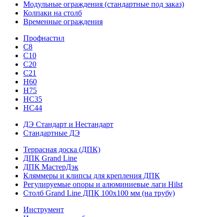
Модульные ограждения (стандартные под заказ)
Колпаки на столб
Временные ограждения
Профнастил
С8
С10
С20
С21
H60
H75
HС35
НС44
ДЭ Стандарт и Нестандарт
Стандартные ДЭ
Террасная доска (ДПК)
ДПК Grand Line
ДПК МастерДэк
Кляммеры и клипсы для крепления ДПК
Регулируемые опоры и алюминиевые лаги Hilst
Столб Grand Line ДПК 100х100 мм (на трубу)
Инструмент