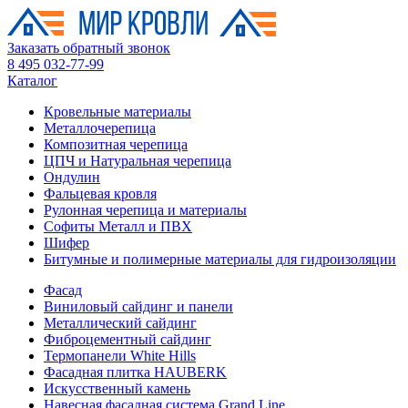
Заказать обратный звонок
8 495 032-77-99
Каталог
Кровельные материалы
Металлочерепица
Композитная черепица
ЦПЧ и Натуральная черепица
Ондулин
Фальцевая кровля
Рулонная черепица и материалы
Софиты Металл и ПВХ
Шифер
Битумные и полимерные материалы для гидроизоляции
Фасад
Виниловый сайдинг и панели
Металлический сайдинг
Фиброцементный сайдинг
Термопанели White Hills
Фасадная плитка HAUBERK
Искусственный камень
Навесная фасадная система Grand Line