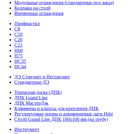
Модульные ограждения (стандартные под заказ)
Колпаки на столб
Временные ограждения
Профнастил
С8
С10
С20
С21
H60
H75
HС35
НС44
ДЭ Стандарт и Нестандарт
Стандартные ДЭ
Террасная доска (ДПК)
ДПК Grand Line
ДПК МастерДэк
Кляммеры и клипсы для крепления ДПК
Регулируемые опоры и алюминиевые лаги Hilst
Столб Grand Line ДПК 100х100 мм (на трубу)
Инструмент