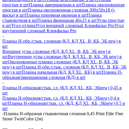
простые в шт
Планка завершающая в шт
Планка околооконная
простая в шт
Планка околооконная сложная 300х50х18 (j-
фаска) в шт
Планка приемная оконная в шт
Планка
стыковочная в шт
Планка финишная 46х25 в шт
Углы простые
в шт
Угол отлива
Угол внешний сложный Кликфальц Pro
Угол
внутренний сложный Кликфальц Pro
-
Планка H-обр./стык. сложная (КД, КД XL, В, КБ, ЭБ new) в
шт
Внешние углы сложные (КД, КД XL, В, КБ, ЭБ new) в
шт
Внутренние углы сложные (КД, КД XL, В, КБ, ЭБ new) в
шт
Околооконные планки сложные (КД, КД XL, В, КБ, ЭБ
new) в шт
Планка H-обр./стык. сложная (КД, КД XL, В, КБ, ЭБ
new) в шт
Планка начальная (КД, КД XL, КБ) в шт
Планка П-
образная/завершающая сложная (КД) в шт
-
Планка H-образная/стык. сл. (КД, КД XL, КБ, ЭБnew) 0,45 в
шт
Планка H-образная/стык. сл. (КД, КД XL, КБ, ЭБnew) 0,4 в
шт
Планка H-образная/стык. сл. (КД, КД XL, КБ, ЭБnew) 0,5 в
шт
-
Планка Н-образная стыковочная сложная 0,45 Print Elite Fine
Stone TwinColor (2м)