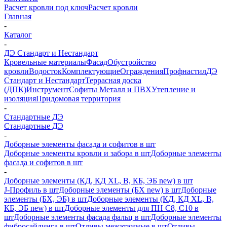
Расчет кровли под ключ
Расчет кровли
Главная
-
Каталог
-
ДЭ Стандарт и Нестандарт
Кровельные материалы
Фасад
Обустройство
кровли
Водосток
Комплектующие
Ограждения
Профнастил
ДЭ
Стандарт и Нестандарт
Террасная доска
(ДПК)
Инструмент
Софиты Металл и ПВХ
Утепление и
изоляция
Придомовая территория
-
Стандартные ДЭ
Стандартные ДЭ
-
Доборные элементы фасада и софитов в шт
Доборные элементы кровли и забора в шт
Доборные элементы
фасада и софитов в шт
-
Доборные элементы (КД, КД XL, В, КБ, ЭБ new) в шт
J-Профиль в шт
Доборные элементы (БХ new) в шт
Доборные
элементы (БХ, ЭБ) в шт
Доборные элементы (КД, КД XL, В,
КБ, ЭБ new) в шт
Доборные элементы для ПН С8, С10 в
шт
Доборные элементы фасада фальц в шт
Доборные элементы
фибросайдинга в шт
Отливы межэтажные в шт
Отливы