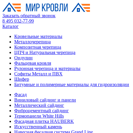
Заказать обратный звонок
8 495 032-77-99
Каталог
Кровельные материалы
Металлочерепица
Композитная черепица
ЦПЧ и Натуральная черепица
Ондулин
Фальцевая кровля
Рулонная черепица и материалы
Софиты Металл и ПВХ
Шифер
Битумные и полимерные материалы для гидроизоляции
Фасад
Виниловый сайдинг и панели
Металлический сайдинг
Фиброцементный сайдинг
Термопанели White Hills
Фасадная плитка HAUBERK
Искусственный камень
Навесная фасадная система Grand Line