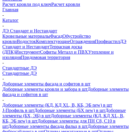
Расчет кровли под ключ
Расчет кровли
Главная
-
Каталог
-
ДЭ Стандарт и Нестандарт
Кровельные материалы
Фасад
Обустройство
кровли
Водосток
Комплектующие
Ограждения
Профнастил
ДЭ
Стандарт и Нестандарт
Террасная доска
(ДПК)
Инструмент
Софиты Металл и ПВХ
Утепление и
изоляция
Придомовая территория
-
Стандартные ДЭ
Стандартные ДЭ
-
Доборные элементы фасада и софитов в шт
Доборные элементы кровли и забора в шт
Доборные элементы
фасада и софитов в шт
-
Доборные элементы (КД, КД XL, В, КБ, ЭБ new) в шт
J-Профиль в шт
Доборные элементы (БХ new) в шт
Доборные
элементы (БХ, ЭБ) в шт
Доборные элементы (КД, КД XL, В,
КБ, ЭБ new) в шт
Доборные элементы для ПН С8, С10 в
шт
Доборные элементы фасада фальц в шт
Доборные элементы
фибросайдинга в шт
Отливы межэтажные в шт
Отливы