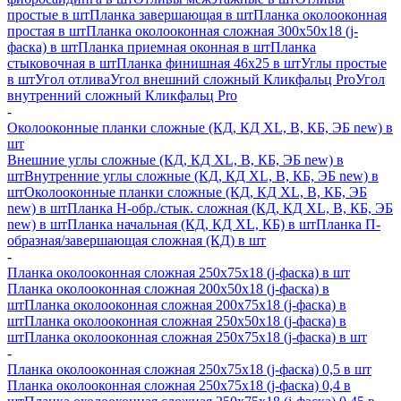
простые в шт
Планка завершающая в шт
Планка околооконная
простая в шт
Планка околооконная сложная 300х50х18 (j-
фаска) в шт
Планка приемная оконная в шт
Планка
стыковочная в шт
Планка финишная 46х25 в шт
Углы простые
в шт
Угол отлива
Угол внешний сложный Кликфальц Pro
Угол
внутренний сложный Кликфальц Pro
-
Околооконные планки сложные (КД, КД XL, В, КБ, ЭБ new) в
шт
Внешние углы сложные (КД, КД XL, В, КБ, ЭБ new) в
шт
Внутренние углы сложные (КД, КД XL, В, КБ, ЭБ new) в
шт
Околооконные планки сложные (КД, КД XL, В, КБ, ЭБ
new) в шт
Планка H-обр./стык. сложная (КД, КД XL, В, КБ, ЭБ
new) в шт
Планка начальная (КД, КД XL, КБ) в шт
Планка П-
образная/завершающая сложная (КД) в шт
-
Планка околооконная сложная 250х75х18 (j-фаска) в шт
Планка околооконная сложная 200х50х18 (j-фаска) в
шт
Планка околооконная сложная 200х75х18 (j-фаска) в
шт
Планка околооконная сложная 250х50х18 (j-фаска) в
шт
Планка околооконная сложная 250х75х18 (j-фаска) в шт
-
Планка околооконная сложная 250х75х18 (j-фаска) 0,5 в шт
Планка околооконная сложная 250х75х18 (j-фаска) 0,4 в