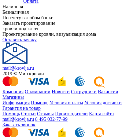
Оплата
Наличная
Безналичная
По счету в любом банке
Заказать проектирование
кровли под ключ
Проектирование кровли, визуализация дома
Оставить заявку
mail@krovlja.ru
2019 © Мир кровли
Компания
О компании
Новости
Сотрудники
Вакансии
Магазины
Информация
Помощь
Условия оплаты
Условия доставки
Гарантия на товар
Помощь
Статьи
Отзывы
Производители
Карта сайта
mail@krovlja.ru
8 495 032-77-99
Заказать звонок