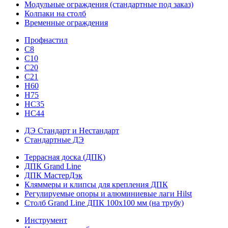
Модульные ограждения (стандартные под заказ)
Колпаки на столб
Временные ограждения
Профнастил
С8
С10
С20
С21
H60
H75
HС35
НС44
ДЭ Стандарт и Нестандарт
Стандартные ДЭ
Террасная доска (ДПК)
ДПК Grand Line
ДПК МастерДэк
Кляммеры и клипсы для крепления ДПК
Регулируемые опоры и алюминиевые лаги Hilst
Столб Grand Line ДПК 100х100 мм (на трубу)
Инструмент