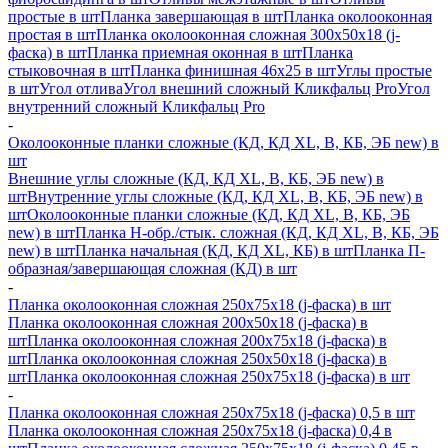
простые в шт
Планка завершающая в шт
Планка околооконная
простая в шт
Планка околооконная сложная 300х50х18 (j-
фаска) в шт
Планка приемная оконная в шт
Планка
стыковочная в шт
Планка финишная 46х25 в шт
Углы простые
в шт
Угол отлива
Угол внешний сложный Кликфальц Pro
Угол
внутренний сложный Кликфальц Pro
-
Околооконные планки сложные (КД, КД XL, В, КБ, ЭБ new) в
шт
Внешние углы сложные (КД, КД XL, В, КБ, ЭБ new) в
шт
Внутренние углы сложные (КД, КД XL, В, КБ, ЭБ new) в
шт
Околооконные планки сложные (КД, КД XL, В, КБ, ЭБ
new) в шт
Планка H-обр./стык. сложная (КД, КД XL, В, КБ, ЭБ
new) в шт
Планка начальная (КД, КД XL, КБ) в шт
Планка П-
образная/завершающая сложная (КД) в шт
-
Планка околооконная сложная 250х75х18 (j-фаска) в шт
Планка околооконная сложная 200х50х18 (j-фаска) в
шт
Планка околооконная сложная 200х75х18 (j-фаска) в
шт
Планка околооконная сложная 250х50х18 (j-фаска) в
шт
Планка околооконная сложная 250х75х18 (j-фаска) в шт
-
Планка околооконная сложная 250х75х18 (j-фаска) 0,5 в шт
Планка околооконная сложная 250х75х18 (j-фаска) 0,4 в