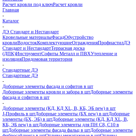
Расчет кровли под ключ
Расчет кровли
Главная
-
Каталог
-
ДЭ Стандарт и Нестандарт
Кровельные материалы
Фасад
Обустройство
кровли
Водосток
Комплектующие
Ограждения
Профнастил
ДЭ
Стандарт и Нестандарт
Террасная доска
(ДПК)
Инструмент
Софиты Металл и ПВХ
Утепление и
изоляция
Придомовая территория
-
Стандартные ДЭ
Стандартные ДЭ
-
Доборные элементы фасада и софитов в шт
Доборные элементы кровли и забора в шт
Доборные элементы
фасада и софитов в шт
-
Доборные элементы (КД, КД XL, В, КБ, ЭБ new) в шт
J-Профиль в шт
Доборные элементы (БХ new) в шт
Доборные
элементы (БХ, ЭБ) в шт
Доборные элементы (КД, КД XL, В,
КБ, ЭБ new) в шт
Доборные элементы для ПН С8, С10 в
шт
Доборные элементы фасада фальц в шт
Доборные элементы
фибросайдинга в шт
Отливы межэтажные в шт
Отливы