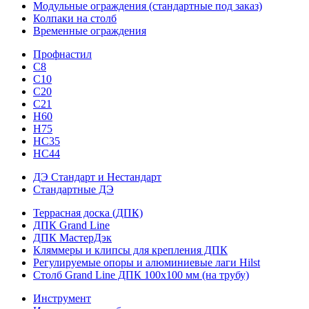
Модульные ограждения (стандартные под заказ)
Колпаки на столб
Временные ограждения
Профнастил
С8
С10
С20
С21
H60
H75
HС35
НС44
ДЭ Стандарт и Нестандарт
Стандартные ДЭ
Террасная доска (ДПК)
ДПК Grand Line
ДПК МастерДэк
Кляммеры и клипсы для крепления ДПК
Регулируемые опоры и алюминиевые лаги Hilst
Столб Grand Line ДПК 100х100 мм (на трубу)
Инструмент