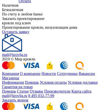
Оплата
Наличная
Безналичная
По счету в любом банке
Заказать проектирование
кровли под ключ
Проектирование кровли, визуализация дома
Оставить заявку
mail@krovlja.ru
2019 © Мир кровли
Компания
О компании
Новости
Сотрудники
Вакансии
Магазины
Информация
Помощь
Условия оплаты
Условия доставки
Гарантия на товар
Помощь
Статьи
Отзывы
Производители
Карта сайта
mail@krovlja.ru
8 495 032-77-99
Заказать звонок