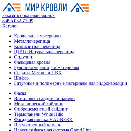
Заказать обратный звонок
8 495 032-77-99
Каталог
Кровельные материалы
Металлочерепица
Композитная черепица
ЦПЧ и Натуральная черепица
Ондулин
Фальцевая кровля
Рулонная черепица и материалы
Софиты Металл и ПВХ
Шифер
Битумные и полимерные материалы для гидроизоляции
Фасад
Виниловый сайдинг и панели
Металлический сайдинг
Фиброцементный сайдинг
Термопанели White Hills
Фасадная плитка HAUBERK
Искусственный камень
Навесная фасадная система Grand Line