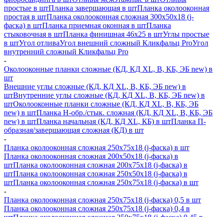
простые в шт
Планка завершающая в шт
Планка околооконная
простая в шт
Планка околооконная сложная 300х50х18 (j-
фаска) в шт
Планка приемная оконная в шт
Планка
стыковочная в шт
Планка финишная 46х25 в шт
Углы простые
в шт
Угол отлива
Угол внешний сложный Кликфальц Pro
Угол
внутренний сложный Кликфальц Pro
-
Околооконные планки сложные (КД, КД XL, В, КБ, ЭБ new) в
шт
Внешние углы сложные (КД, КД XL, В, КБ, ЭБ new) в
шт
Внутренние углы сложные (КД, КД XL, В, КБ, ЭБ new) в
шт
Околооконные планки сложные (КД, КД XL, В, КБ, ЭБ
new) в шт
Планка H-обр./стык. сложная (КД, КД XL, В, КБ, ЭБ
new) в шт
Планка начальная (КД, КД XL, КБ) в шт
Планка П-
образная/завершающая сложная (КД) в шт
-
Планка околооконная сложная 250х75х18 (j-фаска) в шт
Планка околооконная сложная 200х50х18 (j-фаска) в
шт
Планка околооконная сложная 200х75х18 (j-фаска) в
шт
Планка околооконная сложная 250х50х18 (j-фаска) в
шт
Планка околооконная сложная 250х75х18 (j-фаска) в шт
-
Планка околооконная сложная 250х75х18 (j-фаска) 0,5 в шт
Планка околооконная сложная 250х75х18 (j-фаска) 0,4 в