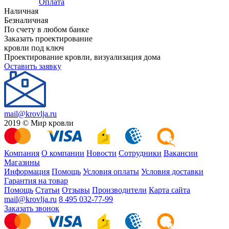
Оплата
Наличная
Безналичная
По счету в любом банке
Заказать проектирование
кровли под ключ
Проектирование кровли, визуализация дома
Оставить заявку
mail@krovlja.ru
2019 © Мир кровли
Компания
О компании
Новости
Сотрудники
Вакансии
Магазины
Информация
Помощь
Условия оплаты
Условия доставки
Гарантия на товар
Помощь
Статьи
Отзывы
Производители
Карта сайта
mail@krovlja.ru
8 495 032-77-99
Заказать звонок