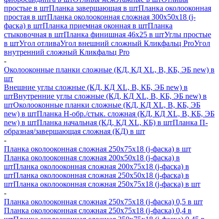
простые в шт
Планка завершающая в шт
Планка околооконная
простая в шт
Планка околооконная сложная 300х50х18 (j-
фаска) в шт
Планка приемная оконная в шт
Планка
стыковочная в шт
Планка финишная 46х25 в шт
Углы простые
в шт
Угол отлива
Угол внешний сложный Кликфальц Pro
Угол
внутренний сложный Кликфальц Pro
-
Околооконные планки сложные (КД, КД XL, В, КБ, ЭБ new) в
шт
Внешние углы сложные (КД, КД XL, В, КБ, ЭБ new) в
шт
Внутренние углы сложные (КД, КД XL, В, КБ, ЭБ new) в
шт
Околооконные планки сложные (КД, КД XL, В, КБ, ЭБ
new) в шт
Планка H-обр./стык. сложная (КД, КД XL, В, КБ, ЭБ
new) в шт
Планка начальная (КД, КД XL, КБ) в шт
Планка П-
образная/завершающая сложная (КД) в шт
-
Планка околооконная сложная 250х75х18 (j-фаска) в шт
Планка околооконная сложная 200х50х18 (j-фаска) в
шт
Планка околооконная сложная 200х75х18 (j-фаска) в
шт
Планка околооконная сложная 250х50х18 (j-фаска) в
шт
Планка околооконная сложная 250х75х18 (j-фаска) в шт
-
Планка околооконная сложная 250х75х18 (j-фаска) 0,5 в шт
Планка околооконная сложная 250х75х18 (j-фаска) 0,4 в