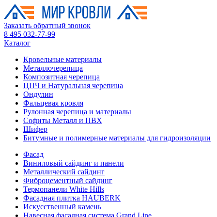
Заказать обратный звонок
8 495 032-77-99
Каталог
Кровельные материалы
Металлочерепица
Композитная черепица
ЦПЧ и Натуральная черепица
Ондулин
Фальцевая кровля
Рулонная черепица и материалы
Софиты Металл и ПВХ
Шифер
Битумные и полимерные материалы для гидроизоляции
Фасад
Виниловый сайдинг и панели
Металлический сайдинг
Фиброцементный сайдинг
Термопанели White Hills
Фасадная плитка HAUBERK
Искусственный камень
Навесная фасадная система Grand Line