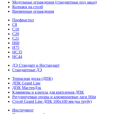
Модульные ограждения (стандартные под заказ)
Колпаки на столб
Временные ограждения
Профнастил
С8
С10
С20
С21
H60
H75
HС35
НС44
ДЭ Стандарт и Нестандарт
Стандартные ДЭ
Террасная доска (ДПК)
ДПК Grand Line
ДПК МастерДэк
Кляммеры и клипсы для крепления ДПК
Регулируемые опоры и алюминиевые лаги Hilst
Столб Grand Line ДПК 100х100 мм (на трубу)
Инструмент