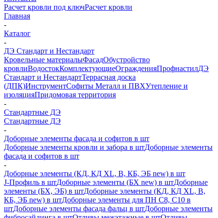
Расчет кровли под ключ
Расчет кровли
Главная
-
Каталог
-
ДЭ Стандарт и Нестандарт
Кровельные материалы
Фасад
Обустройство
кровли
Водосток
Комплектующие
Ограждения
Профнастил
ДЭ
Стандарт и Нестандарт
Террасная доска
(ДПК)
Инструмент
Софиты Металл и ПВХ
Утепление и
изоляция
Придомовая территория
-
Стандартные ДЭ
Стандартные ДЭ
-
Доборные элементы фасада и софитов в шт
Доборные элементы кровли и забора в шт
Доборные элементы
фасада и софитов в шт
-
Доборные элементы (КД, КД XL, В, КБ, ЭБ new) в шт
J-Профиль в шт
Доборные элементы (БХ new) в шт
Доборные
элементы (БХ, ЭБ) в шт
Доборные элементы (КД, КД XL, В,
КБ, ЭБ new) в шт
Доборные элементы для ПН С8, С10 в
шт
Доборные элементы фасада фальц в шт
Доборные элементы
фибросайдинга в шт
Отливы межэтажные в шт
Отливы