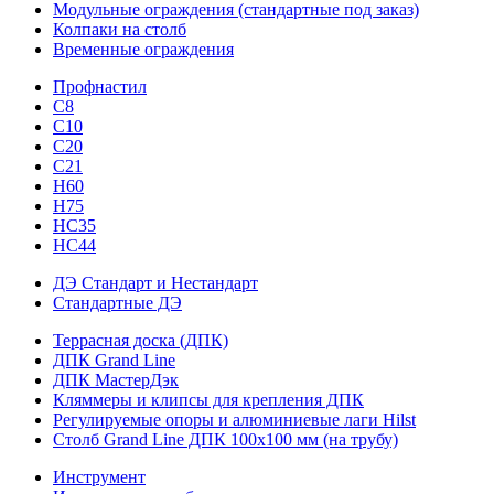
Модульные ограждения (стандартные под заказ)
Колпаки на столб
Временные ограждения
Профнастил
С8
С10
С20
С21
H60
H75
HС35
НС44
ДЭ Стандарт и Нестандарт
Стандартные ДЭ
Террасная доска (ДПК)
ДПК Grand Line
ДПК МастерДэк
Кляммеры и клипсы для крепления ДПК
Регулируемые опоры и алюминиевые лаги Hilst
Столб Grand Line ДПК 100х100 мм (на трубу)
Инструмент