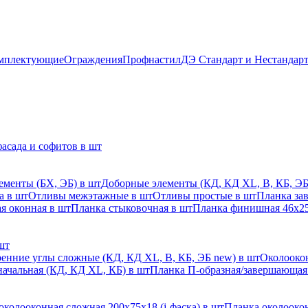
мплектующие
Ограждения
Профнастил
ДЭ Стандарт и Нестандар
асада и софитов в шт
ементы (БХ, ЭБ) в шт
Доборные элементы (КД, КД XL, В, КБ, ЭБ
а в шт
Отливы межэтажные в шт
Отливы простые в шт
Планка за
я оконная в шт
Планка стыковочная в шт
Планка финишная 46х25
шт
енние углы сложные (КД, КД XL, В, КБ, ЭБ new) в шт
Околоокон
начальная (КД, КД XL, КБ) в шт
Планка П-образная/завершающая
околооконная сложная 200х75х18 (j-фаска) в шт
Планка околоокон