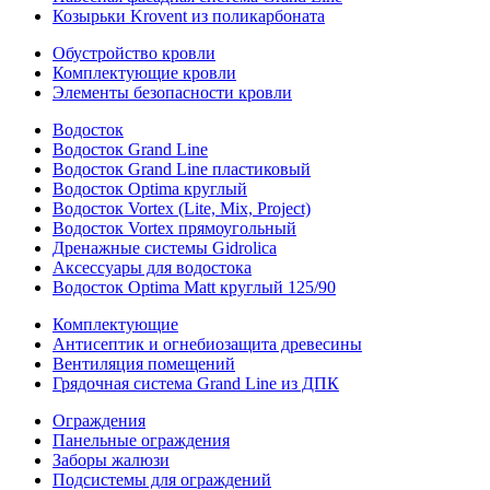
Козырьки Krovent из поликарбоната
Обустройство кровли
Комплектующие кровли
Элементы безопасности кровли
Водосток
Водосток Grand Line
Водосток Grand Line пластиковый
Водосток Optima круглый
Водосток Vortex (Lite, Mix, Project)
Водосток Vortex прямоугольный
Дренажные системы Gidrolica
Аксессуары для водостока
Водосток Optima Matt круглый 125/90
Комплектующие
Антисептик и огнебиозащита древесины
Вентиляция помещений
Грядочная система Grand Line из ДПК
Ограждения
Панельные ограждения
Заборы жалюзи
Подсистемы для ограждений