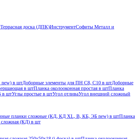
т
Террасная доска (ДПК)
Инструмент
Софиты Металл и
 new) в шт
Доборные элементы для ПН С8, С10 в шт
Доборные
вершающая в шт
Планка околооконная простая в шт
Планка
 в шт
Углы простые в шт
Угол отлива
Угол внешний сложный
ные планки сложные (КД, КД XL, В, КБ, ЭБ new) в шт
Планка
 сложная (КД) в шт
ная сложная 250х50х18 (j-фаска) в шт
Планка околооконная