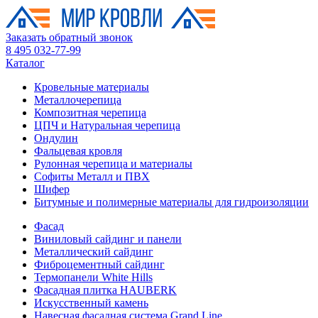
Заказать обратный звонок
8 495 032-77-99
Каталог
Кровельные материалы
Металлочерепица
Композитная черепица
ЦПЧ и Натуральная черепица
Ондулин
Фальцевая кровля
Рулонная черепица и материалы
Софиты Металл и ПВХ
Шифер
Битумные и полимерные материалы для гидроизоляции
Фасад
Виниловый сайдинг и панели
Металлический сайдинг
Фиброцементный сайдинг
Термопанели White Hills
Фасадная плитка HAUBERK
Искусственный камень
Навесная фасадная система Grand Line