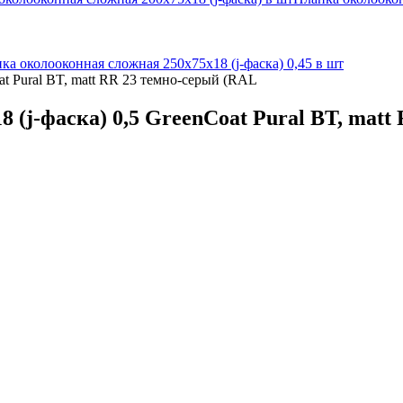
ка околооконная сложная 250х75х18 (j-фаска) 0,45 в шт
at Pural BT, matt RR 23 темно-серый (RAL
 (j-фаска) 0,5 GreenCoat Pural BT, matt