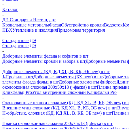
-
Каталог
-
ДЭ Стандарт и Нестандарт
Кровельные материалы
Фасад
Обустройство кровли
Водосток
Ко
ПВХ
Утепление и изоляция
Придомовая территория
-
Стандартные ДЭ
Стандартные ДЭ
-
Доборные элементы фасада и софитов в шт
Доборные элементы кровли и забора в шт
Доборные элементы ф
-
Доборные элементы (КД, КД XL, В, КБ, ЭБ new) в шт
J-Профиль в шт
Доборные элементы (БХ new) в шт
Доборные эл
элементы фасада фальц в шт
Доборные элементы фибросайдинг
околооконная сложная 300х50х18 (j-фаска) в шт
Планка приемна
Кликфальц Pro
Угол внутренний сложный Кликфальц Pro
-
Околооконные планки сложные (КД, КД XL, В, КБ, ЭБ new) в 
Внешние углы сложные (КД, КД XL, В, КБ, ЭБ new) в шт
Внутр
H-обр./стык. сложная (КД, КД XL, В, КБ, ЭБ new) в шт
Планка 
-
Планка околооконная сложная 250х75х18 (j-фаска) в шт
Планка околооконная сложная 200х50х18 (j-фаска) в шт
Планка 