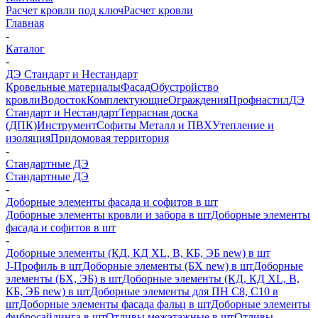
Расчет кровли под ключ
Расчет кровли
Главная
-
Каталог
-
ДЭ Стандарт и Нестандарт
Кровельные материалы
Фасад
Обустройство
кровли
Водосток
Комплектующие
Ограждения
Профнастил
ДЭ
Стандарт и Нестандарт
Террасная доска
(ДПК)
Инструмент
Софиты Металл и ПВХ
Утепление и
изоляция
Придомовая территория
-
Стандартные ДЭ
Стандартные ДЭ
-
Доборные элементы фасада и софитов в шт
Доборные элементы кровли и забора в шт
Доборные элементы
фасада и софитов в шт
-
Доборные элементы (КД, КД XL, В, КБ, ЭБ new) в шт
J-Профиль в шт
Доборные элементы (БХ new) в шт
Доборные
элементы (БХ, ЭБ) в шт
Доборные элементы (КД, КД XL, В,
КБ, ЭБ new) в шт
Доборные элементы для ПН С8, С10 в
шт
Доборные элементы фасада фальц в шт
Доборные элементы
фибросайдинга в шт
Отливы межэтажные в шт
Отливы