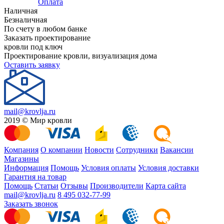
Оплата
Наличная
Безналичная
По счету в любом банке
Заказать проектирование
кровли под ключ
Проектирование кровли, визуализация дома
Оставить заявку
mail@krovlja.ru
2019 © Мир кровли
Компания
О компании
Новости
Сотрудники
Вакансии
Магазины
Информация
Помощь
Условия оплаты
Условия доставки
Гарантия на товар
Помощь
Статьи
Отзывы
Производители
Карта сайта
mail@krovlja.ru
8 495 032-77-99
Заказать звонок