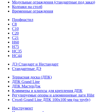
Модульные ограждения (стандартные под заказ)
Колпаки на столб
Временные ограждения
Профнастил
С8
С10
С20
С21
H60
H75
HС35
НС44
ДЭ Стандарт и Нестандарт
Стандартные ДЭ
Террасная доска (ДПК)
ДПК Grand Line
ДПК МастерДэк
Кляммеры и клипсы для крепления ДПК
Регулируемые опоры и алюминиевые лаги Hilst
Столб Grand Line ДПК 100х100 мм (на трубу)
Инструмент