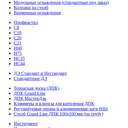
Модульные ограждения (стандартные под заказ)
Колпаки на столб
Временные ограждения
Профнастил
С8
С10
С20
С21
H60
H75
HС35
НС44
ДЭ Стандарт и Нестандарт
Стандартные ДЭ
Террасная доска (ДПК)
ДПК Grand Line
ДПК МастерДэк
Кляммеры и клипсы для крепления ДПК
Регулируемые опоры и алюминиевые лаги Hilst
Столб Grand Line ДПК 100х100 мм (на трубу)
Инструмент