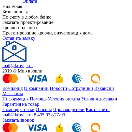
Оплата
Наличная
Безналичная
По счету в любом банке
Заказать проектирование
кровли под ключ
Проектирование кровли, визуализация дома
Оставить заявку
mail@krovlja.ru
2019 © Мир кровли
Компания
О компании
Новости
Сотрудники
Вакансии
Магазины
Информация
Помощь
Условия оплаты
Условия доставки
Гарантия на товар
Помощь
Статьи
Отзывы
Производители
Карта сайта
mail@krovlja.ru
8 495 032-77-99
Заказать звонок