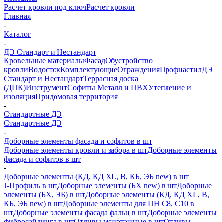
Расчет кровли под ключ
Расчет кровли
Главная
-
Каталог
-
ДЭ Стандарт и Нестандарт
Кровельные материалы
Фасад
Обустройство
кровли
Водосток
Комплектующие
Ограждения
Профнастил
ДЭ
Стандарт и Нестандарт
Террасная доска
(ДПК)
Инструмент
Софиты Металл и ПВХ
Утепление и
изоляция
Придомовая территория
-
Стандартные ДЭ
Стандартные ДЭ
-
Доборные элементы фасада и софитов в шт
Доборные элементы кровли и забора в шт
Доборные элементы
фасада и софитов в шт
-
Доборные элементы (КД, КД XL, В, КБ, ЭБ new) в шт
J-Профиль в шт
Доборные элементы (БХ new) в шт
Доборные
элементы (БХ, ЭБ) в шт
Доборные элементы (КД, КД XL, В,
КБ, ЭБ new) в шт
Доборные элементы для ПН С8, С10 в
шт
Доборные элементы фасада фальц в шт
Доборные элементы
фибросайдинга в шт
Отливы межэтажные в шт
Отливы