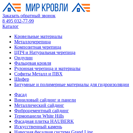
Заказать обратный звонок
8 495 032-77-99
Каталог
Кровельные материалы
Металлочерепица
Композитная черепица
ЦПЧ и Натуральная черепица
Ондулин
Фальцевая кровля
Рулонная черепица и материалы
Софиты Металл и ПВХ
Шифер
Битумные и полимерные материалы для гидроизоляции
Фасад
Виниловый сайдинг и панели
Металлический сайдинг
Фиброцементный сайдинг
Термопанели White Hills
Фасадная плитка HAUBERK
Искусственный камень
Навесная фасадная система Grand Line