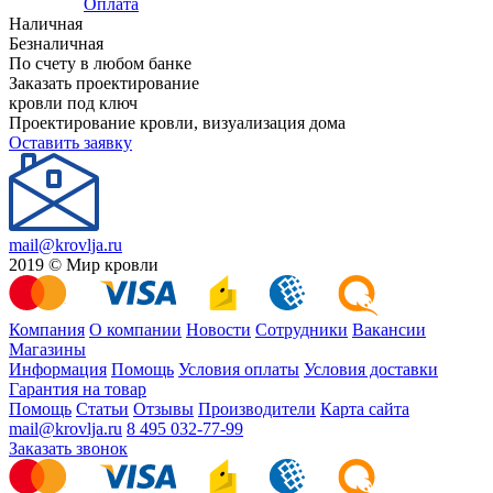
Оплата
Наличная
Безналичная
По счету в любом банке
Заказать проектирование
кровли под ключ
Проектирование кровли, визуализация дома
Оставить заявку
mail@krovlja.ru
2019 © Мир кровли
Компания
О компании
Новости
Сотрудники
Вакансии
Магазины
Информация
Помощь
Условия оплаты
Условия доставки
Гарантия на товар
Помощь
Статьи
Отзывы
Производители
Карта сайта
mail@krovlja.ru
8 495 032-77-99
Заказать звонок