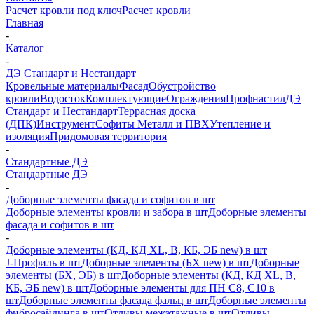
Расчет кровли под ключ
Расчет кровли
Главная
-
Каталог
-
ДЭ Стандарт и Нестандарт
Кровельные материалы
Фасад
Обустройство
кровли
Водосток
Комплектующие
Ограждения
Профнастил
ДЭ
Стандарт и Нестандарт
Террасная доска
(ДПК)
Инструмент
Софиты Металл и ПВХ
Утепление и
изоляция
Придомовая территория
-
Стандартные ДЭ
Стандартные ДЭ
-
Доборные элементы фасада и софитов в шт
Доборные элементы кровли и забора в шт
Доборные элементы
фасада и софитов в шт
-
Доборные элементы (КД, КД XL, В, КБ, ЭБ new) в шт
J-Профиль в шт
Доборные элементы (БХ new) в шт
Доборные
элементы (БХ, ЭБ) в шт
Доборные элементы (КД, КД XL, В,
КБ, ЭБ new) в шт
Доборные элементы для ПН С8, С10 в
шт
Доборные элементы фасада фальц в шт
Доборные элементы
фибросайдинга в шт
Отливы межэтажные в шт
Отливы