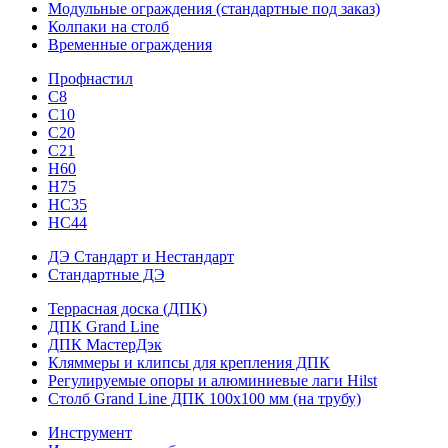
Модульные ограждения (стандартные под заказ)
Колпаки на столб
Временные ограждения
Профнастил
С8
С10
С20
С21
H60
H75
HС35
НС44
ДЭ Стандарт и Нестандарт
Стандартные ДЭ
Террасная доска (ДПК)
ДПК Grand Line
ДПК МастерДэк
Кляммеры и клипсы для крепления ДПК
Регулируемые опоры и алюминиевые лаги Hilst
Столб Grand Line ДПК 100х100 мм (на трубу)
Инструмент