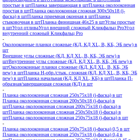
простые в шт
Планка завершающая в шт
Планка околооконная
простая в шт
Планка околооконная сложная 300х50х18 (j-
фаска) в шт
Планка приемная оконная в шт
Планка
стыковочная в шт
Планка финишная 46х25 в шт
Углы простые
в шт
Угол отлива
Угол внешний сложный Кликфальц Pro
Угол
внутренний сложный Кликфальц Pro
-
Околооконные планки сложные (КД, КД XL, В, КБ, ЭБ new) в
шт
Внешние углы сложные (КД, КД XL, В, КБ, ЭБ new) в
шт
Внутренние углы сложные (КД, КД XL, В, КБ, ЭБ new) в
шт
Околооконные планки сложные (КД, КД XL, В, КБ, ЭБ
new) в шт
Планка H-обр./стык. сложная (КД, КД XL, В, КБ, ЭБ
new) в шт
Планка начальная (КД, КД XL, КБ) в шт
Планка П-
образная/завершающая сложная (КД) в шт
-
Планка околооконная сложная 250х75х18 (j-фаска) в шт
Планка околооконная сложная 200х50х18 (j-фаска) в
шт
Планка околооконная сложная 200х75х18 (j-фаска) в
шт
Планка околооконная сложная 250х50х18 (j-фаска) в
шт
Планка околооконная сложная 250х75х18 (j-фаска) в шт
-
Планка околооконная сложная 250х75х18 (j-фаска) 0,5 в шт
Планка околооконная сложная 250х75х18 (j-фаска) 0,4 в