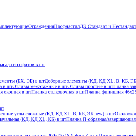
мплектующие
Ограждения
Профнастил
ДЭ Стандарт и Нестандар
асада и софитов в шт
ементы (БХ, ЭБ) в шт
Доборные элементы (КД, КД XL, В, КБ, ЭБ
а в шт
Отливы межэтажные в шт
Отливы простые в шт
Планка за
я оконная в шт
Планка стыковочная в шт
Планка финишная 46х25
шт
енние углы сложные (КД, КД XL, В, КБ, ЭБ new) в шт
Околоокон
начальная (КД, КД XL, КБ) в шт
Планка П-образная/завершающая
околооконная сложная 200х75х18 (j-фаска) в шт
Планка околоокон