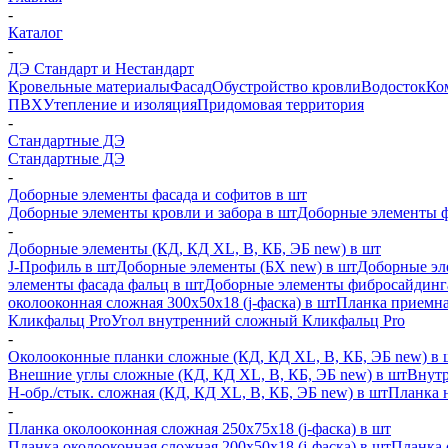
-
Каталог
-
ДЭ Стандарт и Нестандарт
Кровельные материалы
Фасад
Обустройство кровли
Водосток
Ко
ПВХ
Утепление и изоляция
Придомовая территория
-
Стандартные ДЭ
Стандартные ДЭ
-
Доборные элементы фасада и софитов в шт
Доборные элементы кровли и забора в шт
Доборные элементы ф
-
Доборные элементы (КД, КД XL, В, КБ, ЭБ new) в шт
J-Профиль в шт
Доборные элементы (БХ new) в шт
Доборные эл
элементы фасада фальц в шт
Доборные элементы фибросайдинг
околооконная сложная 300х50х18 (j-фаска) в шт
Планка приемна
Кликфальц Pro
Угол внутренний сложный Кликфальц Pro
-
Околооконные планки сложные (КД, КД XL, В, КБ, ЭБ new) в 
Внешние углы сложные (КД, КД XL, В, КБ, ЭБ new) в шт
Внутр
H-обр./стык. сложная (КД, КД XL, В, КБ, ЭБ new) в шт
Планка 
-
Планка околооконная сложная 250х75х18 (j-фаска) в шт
Планка околооконная сложная 200х50х18 (j-фаска) в шт
Планка 