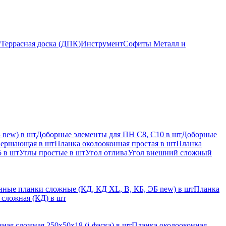
т
Террасная доска (ДПК)
Инструмент
Софиты Металл и
 new) в шт
Доборные элементы для ПН С8, С10 в шт
Доборные
вершающая в шт
Планка околооконная простая в шт
Планка
 в шт
Углы простые в шт
Угол отлива
Угол внешний сложный
ные планки сложные (КД, КД XL, В, КБ, ЭБ new) в шт
Планка
 сложная (КД) в шт
ная сложная 250х50х18 (j-фаска) в шт
Планка околооконная