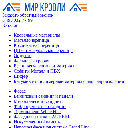
Заказать обратный звонок
8 495 032-77-99
Каталог
Кровельные материалы
Металлочерепица
Композитная черепица
ЦПЧ и Натуральная черепица
Ондулин
Фальцевая кровля
Рулонная черепица и материалы
Софиты Металл и ПВХ
Шифер
Битумные и полимерные материалы для гидроизоляции
Фасад
Виниловый сайдинг и панели
Металлический сайдинг
Фиброцементный сайдинг
Термопанели White Hills
Фасадная плитка HAUBERK
Искусственный камень
Навесная фасадная система Grand Line