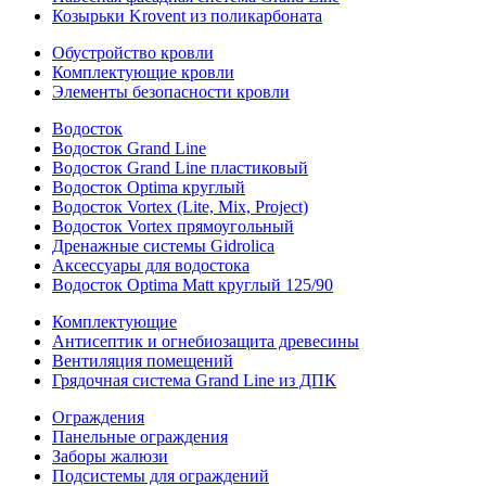
Козырьки Krovent из поликарбоната
Обустройство кровли
Комплектующие кровли
Элементы безопасности кровли
Водосток
Водосток Grand Line
Водосток Grand Line пластиковый
Водосток Optima круглый
Водосток Vortex (Lite, Mix, Project)
Водосток Vortex прямоугольный
Дренажные системы Gidrolica
Аксессуары для водостока
Водосток Optima Matt круглый 125/90
Комплектующие
Антисептик и огнебиозащита древесины
Вентиляция помещений
Грядочная система Grand Line из ДПК
Ограждения
Панельные ограждения
Заборы жалюзи
Подсистемы для ограждений