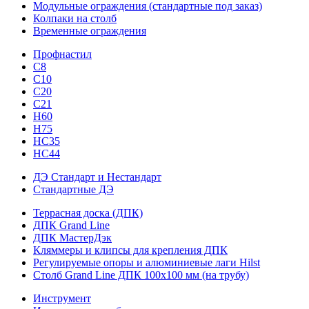
Модульные ограждения (стандартные под заказ)
Колпаки на столб
Временные ограждения
Профнастил
С8
С10
С20
С21
H60
H75
HС35
НС44
ДЭ Стандарт и Нестандарт
Стандартные ДЭ
Террасная доска (ДПК)
ДПК Grand Line
ДПК МастерДэк
Кляммеры и клипсы для крепления ДПК
Регулируемые опоры и алюминиевые лаги Hilst
Столб Grand Line ДПК 100х100 мм (на трубу)
Инструмент