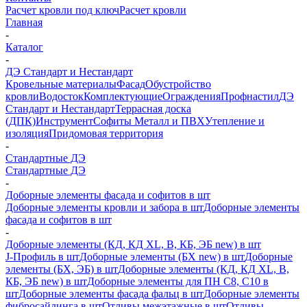
Расчет кровли под ключ
Расчет кровли
Главная
-
Каталог
-
ДЭ Стандарт и Нестандарт
Кровельные материалы
Фасад
Обустройство
кровли
Водосток
Комплектующие
Ограждения
Профнастил
ДЭ
Стандарт и Нестандарт
Террасная доска
(ДПК)
Инструмент
Софиты Металл и ПВХ
Утепление и
изоляция
Придомовая территория
-
Стандартные ДЭ
Стандартные ДЭ
-
Доборные элементы фасада и софитов в шт
Доборные элементы кровли и забора в шт
Доборные элементы
фасада и софитов в шт
-
Доборные элементы (КД, КД XL, В, КБ, ЭБ new) в шт
J-Профиль в шт
Доборные элементы (БХ new) в шт
Доборные
элементы (БХ, ЭБ) в шт
Доборные элементы (КД, КД XL, В,
КБ, ЭБ new) в шт
Доборные элементы для ПН С8, С10 в
шт
Доборные элементы фасада фальц в шт
Доборные элементы
фибросайдинга в шт
Отливы межэтажные в шт
Отливы