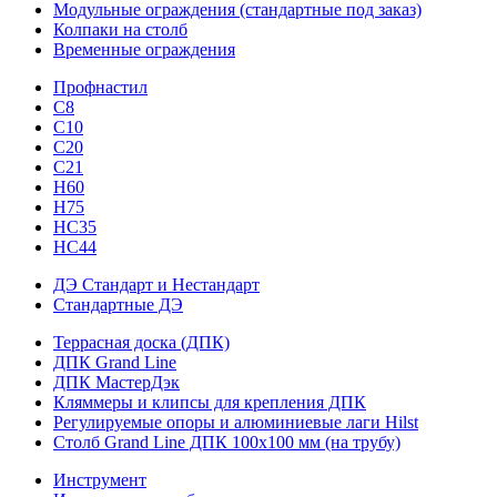
Модульные ограждения (стандартные под заказ)
Колпаки на столб
Временные ограждения
Профнастил
С8
С10
С20
С21
H60
H75
HС35
НС44
ДЭ Стандарт и Нестандарт
Стандартные ДЭ
Террасная доска (ДПК)
ДПК Grand Line
ДПК МастерДэк
Кляммеры и клипсы для крепления ДПК
Регулируемые опоры и алюминиевые лаги Hilst
Столб Grand Line ДПК 100х100 мм (на трубу)
Инструмент