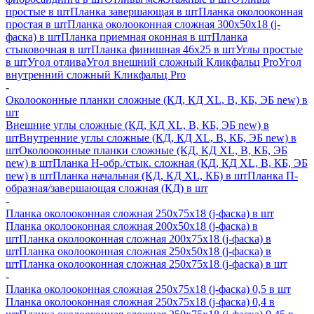
простые в шт
Планка завершающая в шт
Планка околооконная
простая в шт
Планка околооконная сложная 300х50х18 (j-
фаска) в шт
Планка приемная оконная в шт
Планка
стыковочная в шт
Планка финишная 46х25 в шт
Углы простые
в шт
Угол отлива
Угол внешний сложный Кликфальц Pro
Угол
внутренний сложный Кликфальц Pro
-
Околооконные планки сложные (КД, КД XL, В, КБ, ЭБ new) в
шт
Внешние углы сложные (КД, КД XL, В, КБ, ЭБ new) в
шт
Внутренние углы сложные (КД, КД XL, В, КБ, ЭБ new) в
шт
Околооконные планки сложные (КД, КД XL, В, КБ, ЭБ
new) в шт
Планка H-обр./стык. сложная (КД, КД XL, В, КБ, ЭБ
new) в шт
Планка начальная (КД, КД XL, КБ) в шт
Планка П-
образная/завершающая сложная (КД) в шт
-
Планка околооконная сложная 250х75х18 (j-фаска) в шт
Планка околооконная сложная 200х50х18 (j-фаска) в
шт
Планка околооконная сложная 200х75х18 (j-фаска) в
шт
Планка околооконная сложная 250х50х18 (j-фаска) в
шт
Планка околооконная сложная 250х75х18 (j-фаска) в шт
-
Планка околооконная сложная 250х75х18 (j-фаска) 0,5 в шт
Планка околооконная сложная 250х75х18 (j-фаска) 0,4 в