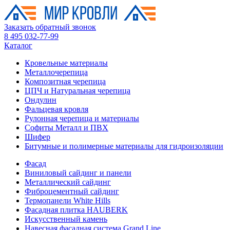
Заказать обратный звонок
8 495 032-77-99
Каталог
Кровельные материалы
Металлочерепица
Композитная черепица
ЦПЧ и Натуральная черепица
Ондулин
Фальцевая кровля
Рулонная черепица и материалы
Софиты Металл и ПВХ
Шифер
Битумные и полимерные материалы для гидроизоляции
Фасад
Виниловый сайдинг и панели
Металлический сайдинг
Фиброцементный сайдинг
Термопанели White Hills
Фасадная плитка HAUBERK
Искусственный камень
Навесная фасадная система Grand Line