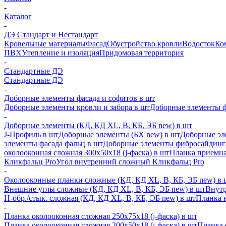
-
Каталог
-
ДЭ Стандарт и Нестандарт
Кровельные материалы
Фасад
Обустройство кровли
Водосток
Ко
ПВХ
Утепление и изоляция
Придомовая территория
-
Стандартные ДЭ
Стандартные ДЭ
-
Доборные элементы фасада и софитов в шт
Доборные элементы кровли и забора в шт
Доборные элементы ф
-
Доборные элементы (КД, КД XL, В, КБ, ЭБ new) в шт
J-Профиль в шт
Доборные элементы (БХ new) в шт
Доборные эл
элементы фасада фальц в шт
Доборные элементы фибросайдинг
околооконная сложная 300х50х18 (j-фаска) в шт
Планка приемна
Кликфальц Pro
Угол внутренний сложный Кликфальц Pro
-
Околооконные планки сложные (КД, КД XL, В, КБ, ЭБ new) в 
Внешние углы сложные (КД, КД XL, В, КБ, ЭБ new) в шт
Внутр
H-обр./стык. сложная (КД, КД XL, В, КБ, ЭБ new) в шт
Планка 
-
Планка околооконная сложная 250х75х18 (j-фаска) в шт
Планка околооконная сложная 200х50х18 (j-фаска) в шт
Планка 