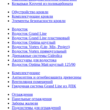
Козырьки Krovent из поликарбоната
Обустройство кровли
Комплектующие кровли
Элементы безопасности кровли
Водосток
Водосток Grand Line
Водосток Grand Line пластиковый
Водосток Optima круглый
Водосток Vortex (Lite, Mix, Project)
Водосток Vortex прямоугольный
Дренажные системы Gidrolica
Аксессуары для водостока
Водосток Optima Matt круглый 125/90
Комплектующие
Антисептик и огнебиозащита древесины
Вентиляция помещений
Грядочная система Grand Line из ДПК
Ограждения
Панельные ограждения
Заборы жалюзи
Подсистемы для ограждений