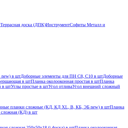
т
Террасная доска (ДПК)
Инструмент
Софиты Металл и
 new) в шт
Доборные элементы для ПН С8, С10 в шт
Доборные
вершающая в шт
Планка околооконная простая в шт
Планка
 в шт
Углы простые в шт
Угол отлива
Угол внешний сложный
ные планки сложные (КД, КД XL, В, КБ, ЭБ new) в шт
Планка
 сложная (КД) в шт
ная сложная 250х50х18 (j-фаска) в шт
Планка околооконная