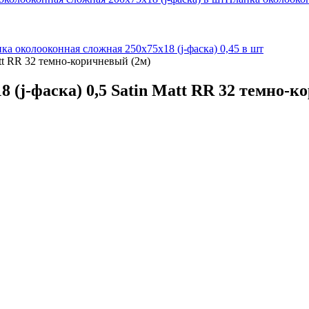
ка околооконная сложная 250х75х18 (j-фаска) 0,45 в шт
att RR 32 темно-коричневый (2м)
 (j-фаска) 0,5 Satin Matt RR 32 темно-к