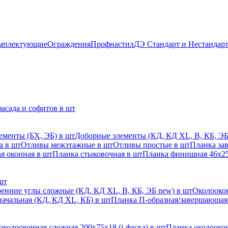
мплектующие
Ограждения
Профнастил
ДЭ Стандарт и Нестандар
асада и софитов в шт
ементы (БХ, ЭБ) в шт
Доборные элементы (КД, КД XL, В, КБ, ЭБ
а в шт
Отливы межэтажные в шт
Отливы простые в шт
Планка за
я оконная в шт
Планка стыковочная в шт
Планка финишная 46х25
шт
енние углы сложные (КД, КД XL, В, КБ, ЭБ new) в шт
Околоокон
начальная (КД, КД XL, КБ) в шт
Планка П-образная/завершающая
околооконная сложная 200х75х18 (j-фаска) в шт
Планка околоокон