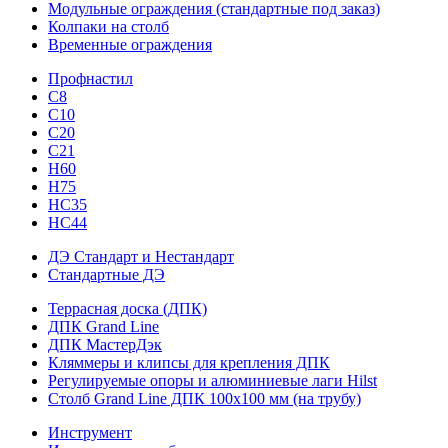
Модульные ограждения (стандартные под заказ)
Колпаки на столб
Временные ограждения
Профнастил
С8
С10
С20
С21
H60
H75
HС35
НС44
ДЭ Стандарт и Нестандарт
Стандартные ДЭ
Террасная доска (ДПК)
ДПК Grand Line
ДПК МастерДэк
Кляммеры и клипсы для крепления ДПК
Регулируемые опоры и алюминиевые лаги Hilst
Столб Grand Line ДПК 100х100 мм (на трубу)
Инструмент