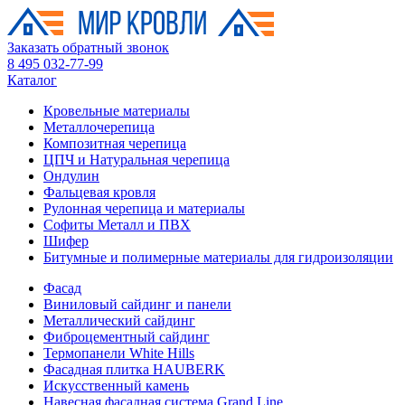
Заказать обратный звонок
8 495 032-77-99
Каталог
Кровельные материалы
Металлочерепица
Композитная черепица
ЦПЧ и Натуральная черепица
Ондулин
Фальцевая кровля
Рулонная черепица и материалы
Софиты Металл и ПВХ
Шифер
Битумные и полимерные материалы для гидроизоляции
Фасад
Виниловый сайдинг и панели
Металлический сайдинг
Фиброцементный сайдинг
Термопанели White Hills
Фасадная плитка HAUBERK
Искусственный камень
Навесная фасадная система Grand Line