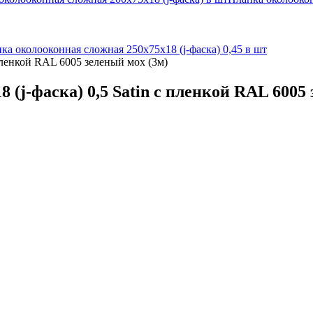
ка околооконная сложная 250х75х18 (j-фаска) 0,45 в шт
 пленкой RAL 6005 зеленый мох (3м)
(j-фаска) 0,5 Satin с пленкой RAL 6005 