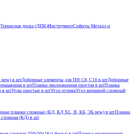
т
Террасная доска (ДПК)
Инструмент
Софиты Металл и
 new) в шт
Доборные элементы для ПН С8, С10 в шт
Доборные
вершающая в шт
Планка околооконная простая в шт
Планка
 в шт
Углы простые в шт
Угол отлива
Угол внешний сложный
ные планки сложные (КД, КД XL, В, КБ, ЭБ new) в шт
Планка
 сложная (КД) в шт
ная сложная 250х50х18 (j-фаска) в шт
Планка околооконная