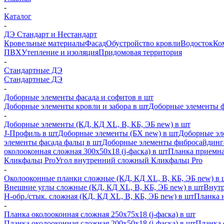
-
Каталог
-
ДЭ Стандарт и Нестандарт
Кровельные материалы
Фасад
Обустройство кровли
Водосток
Ко
ПВХ
Утепление и изоляция
Придомовая территория
-
Стандартные ДЭ
Стандартные ДЭ
-
Доборные элементы фасада и софитов в шт
Доборные элементы кровли и забора в шт
Доборные элементы ф
-
Доборные элементы (КД, КД XL, В, КБ, ЭБ new) в шт
J-Профиль в шт
Доборные элементы (БХ new) в шт
Доборные эл
элементы фасада фальц в шт
Доборные элементы фибросайдинг
околооконная сложная 300х50х18 (j-фаска) в шт
Планка приемна
Кликфальц Pro
Угол внутренний сложный Кликфальц Pro
-
Околооконные планки сложные (КД, КД XL, В, КБ, ЭБ new) в 
Внешние углы сложные (КД, КД XL, В, КБ, ЭБ new) в шт
Внутр
H-обр./стык. сложная (КД, КД XL, В, КБ, ЭБ new) в шт
Планка 
-
Планка околооконная сложная 250х75х18 (j-фаска) в шт
Планка околооконная сложная 200х50х18 (j-фаска) в шт
Планка 