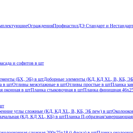
мплектующие
Ограждения
Профнастил
ДЭ Стандарт и Нестандар
асада и софитов в шт
ементы (БХ, ЭБ) в шт
Доборные элементы (КД, КД XL, В, КБ, ЭБ
а в шт
Отливы межэтажные в шт
Отливы простые в шт
Планка за
я оконная в шт
Планка стыковочная в шт
Планка финишная 46х25
шт
енние углы сложные (КД, КД XL, В, КБ, ЭБ new) в шт
Околоокон
начальная (КД, КД XL, КБ) в шт
Планка П-образная/завершающая
околооконная сложная 200х75х18 (j-фаска) в шт
Планка околоокон