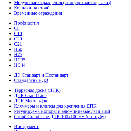
Модульные ограждения (стандартные под заказ)
Колпаки на столб
Временные ограждения
Профнастил
С8
С10
С20
С21
H60
H75
HС35
НС44
ДЭ Стандарт и Нестандарт
Стандартные ДЭ
Террасная доска (ДПК)
ДПК Grand Line
ДПК МастерДэк
Кляммеры и клипсы для крепления ДПК
Регулируемые опоры и алюминиевые лаги Hilst
Столб Grand Line ДПК 100х100 мм (на трубу)
Инструмент