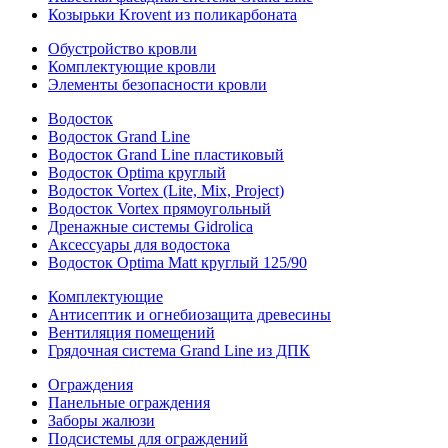
Козырьки Krovent из поликарбоната
Обустройство кровли
Комплектующие кровли
Элементы безопасности кровли
Водосток
Водосток Grand Line
Водосток Grand Line пластиковый
Водосток Optima круглый
Водосток Vortex (Lite, Mix, Project)
Водосток Vortex прямоугольный
Дренажные системы Gidrolica
Аксессуары для водостока
Водосток Optima Matt круглый 125/90
Комплектующие
Антисептик и огнебиозащита древесины
Вентиляция помещений
Грядочная система Grand Line из ДПК
Ограждения
Панельные ограждения
Заборы жалюзи
Подсистемы для ограждений