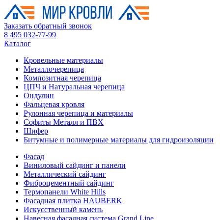
Заказать обратный звонок
8 495 032-77-99
Каталог
Кровельные материалы
Металлочерепица
Композитная черепица
ЦПЧ и Натуральная черепица
Ондулин
Фальцевая кровля
Рулонная черепица и материалы
Софиты Металл и ПВХ
Шифер
Битумные и полимерные материалы для гидроизоляции
Фасад
Виниловый сайдинг и панели
Металлический сайдинг
Фиброцементный сайдинг
Термопанели White Hills
Фасадная плитка HAUBERK
Искусственный камень
Навесная фасадная система Grand Line