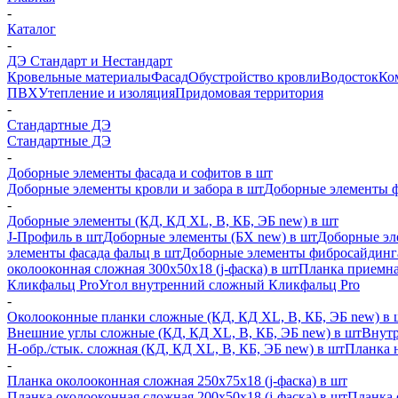
-
Каталог
-
ДЭ Стандарт и Нестандарт
Кровельные материалы
Фасад
Обустройство кровли
Водосток
Ко
ПВХ
Утепление и изоляция
Придомовая территория
-
Стандартные ДЭ
Стандартные ДЭ
-
Доборные элементы фасада и софитов в шт
Доборные элементы кровли и забора в шт
Доборные элементы ф
-
Доборные элементы (КД, КД XL, В, КБ, ЭБ new) в шт
J-Профиль в шт
Доборные элементы (БХ new) в шт
Доборные эл
элементы фасада фальц в шт
Доборные элементы фибросайдинг
околооконная сложная 300х50х18 (j-фаска) в шт
Планка приемна
Кликфальц Pro
Угол внутренний сложный Кликфальц Pro
-
Околооконные планки сложные (КД, КД XL, В, КБ, ЭБ new) в 
Внешние углы сложные (КД, КД XL, В, КБ, ЭБ new) в шт
Внутр
H-обр./стык. сложная (КД, КД XL, В, КБ, ЭБ new) в шт
Планка 
-
Планка околооконная сложная 250х75х18 (j-фаска) в шт
Планка околооконная сложная 200х50х18 (j-фаска) в шт
Планка 