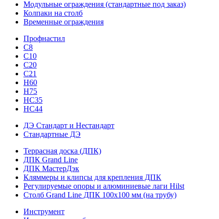
Модульные ограждения (стандартные под заказ)
Колпаки на столб
Временные ограждения
Профнастил
С8
С10
С20
С21
H60
H75
HС35
НС44
ДЭ Стандарт и Нестандарт
Стандартные ДЭ
Террасная доска (ДПК)
ДПК Grand Line
ДПК МастерДэк
Кляммеры и клипсы для крепления ДПК
Регулируемые опоры и алюминиевые лаги Hilst
Столб Grand Line ДПК 100х100 мм (на трубу)
Инструмент