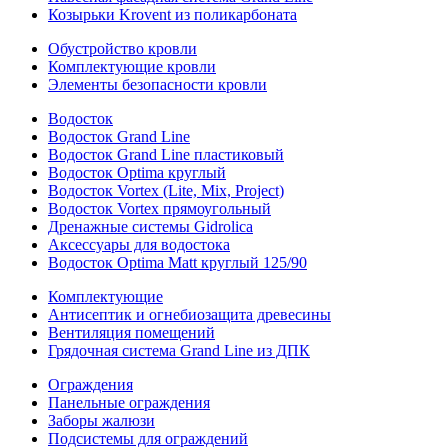
Козырьки Krovent из поликарбоната
Обустройство кровли
Комплектующие кровли
Элементы безопасности кровли
Водосток
Водосток Grand Line
Водосток Grand Line пластиковый
Водосток Optima круглый
Водосток Vortex (Lite, Mix, Project)
Водосток Vortex прямоугольный
Дренажные системы Gidrolica
Аксессуары для водостока
Водосток Optima Matt круглый 125/90
Комплектующие
Антисептик и огнебиозащита древесины
Вентиляция помещений
Грядочная система Grand Line из ДПК
Ограждения
Панельные ограждения
Заборы жалюзи
Подсистемы для ограждений