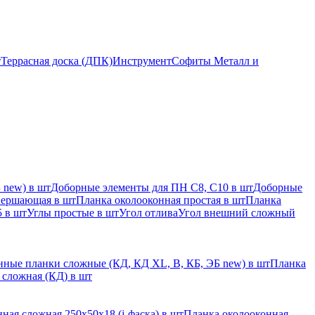
т
Террасная доска (ДПК)
Инструмент
Софиты Металл и
 new) в шт
Доборные элементы для ПН С8, С10 в шт
Доборные
вершающая в шт
Планка околооконная простая в шт
Планка
 в шт
Углы простые в шт
Угол отлива
Угол внешний сложный
ные планки сложные (КД, КД XL, В, КБ, ЭБ new) в шт
Планка
 сложная (КД) в шт
ная сложная 250х50х18 (j-фаска) в шт
Планка околооконная