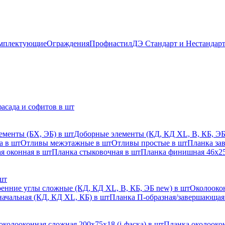
мплектующие
Ограждения
Профнастил
ДЭ Стандарт и Нестандар
асада и софитов в шт
ементы (БХ, ЭБ) в шт
Доборные элементы (КД, КД XL, В, КБ, ЭБ
а в шт
Отливы межэтажные в шт
Отливы простые в шт
Планка за
я оконная в шт
Планка стыковочная в шт
Планка финишная 46х25
шт
енние углы сложные (КД, КД XL, В, КБ, ЭБ new) в шт
Околоокон
начальная (КД, КД XL, КБ) в шт
Планка П-образная/завершающая
околооконная сложная 200х75х18 (j-фаска) в шт
Планка околоокон