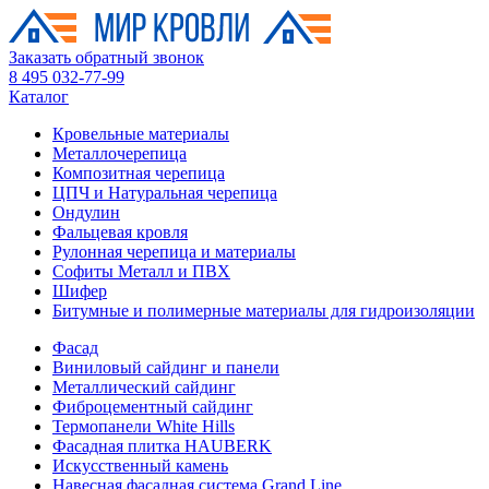
Заказать обратный звонок
8 495 032-77-99
Каталог
Кровельные материалы
Металлочерепица
Композитная черепица
ЦПЧ и Натуральная черепица
Ондулин
Фальцевая кровля
Рулонная черепица и материалы
Софиты Металл и ПВХ
Шифер
Битумные и полимерные материалы для гидроизоляции
Фасад
Виниловый сайдинг и панели
Металлический сайдинг
Фиброцементный сайдинг
Термопанели White Hills
Фасадная плитка HAUBERK
Искусственный камень
Навесная фасадная система Grand Line