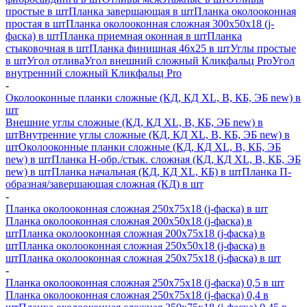
простые в шт
Планка завершающая в шт
Планка околооконная
простая в шт
Планка околооконная сложная 300х50х18 (j-
фаска) в шт
Планка приемная оконная в шт
Планка
стыковочная в шт
Планка финишная 46х25 в шт
Углы простые
в шт
Угол отлива
Угол внешний сложный Кликфальц Pro
Угол
внутренний сложный Кликфальц Pro
-
Околооконные планки сложные (КД, КД XL, В, КБ, ЭБ new) в
шт
Внешние углы сложные (КД, КД XL, В, КБ, ЭБ new) в
шт
Внутренние углы сложные (КД, КД XL, В, КБ, ЭБ new) в
шт
Околооконные планки сложные (КД, КД XL, В, КБ, ЭБ
new) в шт
Планка H-обр./стык. сложная (КД, КД XL, В, КБ, ЭБ
new) в шт
Планка начальная (КД, КД XL, КБ) в шт
Планка П-
образная/завершающая сложная (КД) в шт
-
Планка околооконная сложная 250х75х18 (j-фаска) в шт
Планка околооконная сложная 200х50х18 (j-фаска) в
шт
Планка околооконная сложная 200х75х18 (j-фаска) в
шт
Планка околооконная сложная 250х50х18 (j-фаска) в
шт
Планка околооконная сложная 250х75х18 (j-фаска) в шт
-
Планка околооконная сложная 250х75х18 (j-фаска) 0,5 в шт
Планка околооконная сложная 250х75х18 (j-фаска) 0,4 в