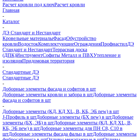
Расчет кровли под ключ
Расчет кровли
Главная
-
Каталог
-
ДЭ Стандарт и Нестандарт
Кровельные материалы
Фасад
Обустройство
кровли
Водосток
Комплектующие
Ограждения
Профнастил
ДЭ
Стандарт и Нестандарт
Террасная доска
(ДПК)
Инструмент
Софиты Металл и ПВХ
Утепление и
изоляция
Придомовая территория
-
Стандартные ДЭ
Стандартные ДЭ
-
Доборные элементы фасада и софитов в шт
Доборные элементы кровли и забора в шт
Доборные элементы
фасада и софитов в шт
-
Доборные элементы (КД, КД XL, В, КБ, ЭБ new) в шт
J-Профиль в шт
Доборные элементы (БХ new) в шт
Доборные
элементы (БХ, ЭБ) в шт
Доборные элементы (КД, КД XL, В,
КБ, ЭБ new) в шт
Доборные элементы для ПН С8, С10 в
шт
Доборные элементы фасада фальц в шт
Доборные элементы
фибросайдинга в шт
Отливы межэтажные в шт
Отливы