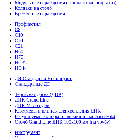
Модульные ограждения (стандартные под заказ)
Колпаки на столб
Временные ограждения
Профнастил
С8
С10
С20
С21
H60
H75
HС35
НС44
ДЭ Стандарт и Нестандарт
Стандартные ДЭ
Террасная доска (ДПК)
ДПК Grand Line
ДПК МастерДэк
Кляммеры и клипсы для крепления ДПК
Регулируемые опоры и алюминиевые лаги Hilst
Столб Grand Line ДПК 100х100 мм (на трубу)
Инструмент