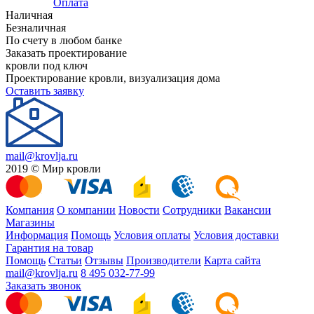
Оплата
Наличная
Безналичная
По счету в любом банке
Заказать проектирование
кровли под ключ
Проектирование кровли, визуализация дома
Оставить заявку
mail@krovlja.ru
2019 © Мир кровли
Компания
О компании
Новости
Сотрудники
Вакансии
Магазины
Информация
Помощь
Условия оплаты
Условия доставки
Гарантия на товар
Помощь
Статьи
Отзывы
Производители
Карта сайта
mail@krovlja.ru
8 495 032-77-99
Заказать звонок