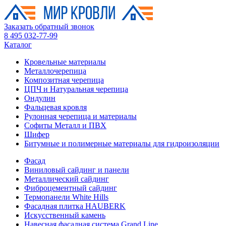
Заказать обратный звонок
8 495 032-77-99
Каталог
Кровельные материалы
Металлочерепица
Композитная черепица
ЦПЧ и Натуральная черепица
Ондулин
Фальцевая кровля
Рулонная черепица и материалы
Софиты Металл и ПВХ
Шифер
Битумные и полимерные материалы для гидроизоляции
Фасад
Виниловый сайдинг и панели
Металлический сайдинг
Фиброцементный сайдинг
Термопанели White Hills
Фасадная плитка HAUBERK
Искусственный камень
Навесная фасадная система Grand Line