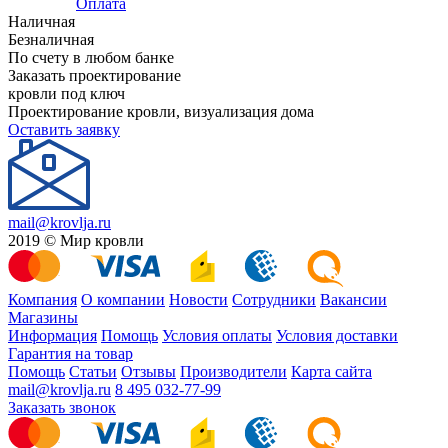
Оплата
Наличная
Безналичная
По счету в любом банке
Заказать проектирование
кровли под ключ
Проектирование кровли, визуализация дома
Оставить заявку
mail@krovlja.ru
2019 © Мир кровли
Компания
О компании
Новости
Сотрудники
Вакансии
Магазины
Информация
Помощь
Условия оплаты
Условия доставки
Гарантия на товар
Помощь
Статьи
Отзывы
Производители
Карта сайта
mail@krovlja.ru
8 495 032-77-99
Заказать звонок