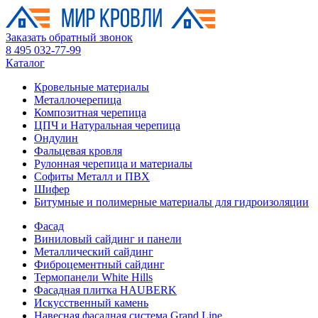
Заказать обратный звонок
8 495 032-77-99
Каталог
Кровельные материалы
Металлочерепица
Композитная черепица
ЦПЧ и Натуральная черепица
Ондулин
Фальцевая кровля
Рулонная черепица и материалы
Софиты Металл и ПВХ
Шифер
Битумные и полимерные материалы для гидроизоляции
Фасад
Виниловый сайдинг и панели
Металлический сайдинг
Фиброцементный сайдинг
Термопанели White Hills
Фасадная плитка HAUBERK
Искусственный камень
Навесная фасадная система Grand Line