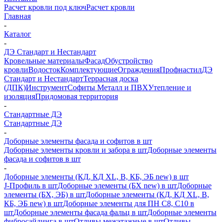
Расчет кровли под ключ
Расчет кровли
Главная
-
Каталог
-
ДЭ Стандарт и Нестандарт
Кровельные материалы
Фасад
Обустройство
кровли
Водосток
Комплектующие
Ограждения
Профнастил
ДЭ
Стандарт и Нестандарт
Террасная доска
(ДПК)
Инструмент
Софиты Металл и ПВХ
Утепление и
изоляция
Придомовая территория
-
Стандартные ДЭ
Стандартные ДЭ
-
Доборные элементы фасада и софитов в шт
Доборные элементы кровли и забора в шт
Доборные элементы
фасада и софитов в шт
-
Доборные элементы (КД, КД XL, В, КБ, ЭБ new) в шт
J-Профиль в шт
Доборные элементы (БХ new) в шт
Доборные
элементы (БХ, ЭБ) в шт
Доборные элементы (КД, КД XL, В,
КБ, ЭБ new) в шт
Доборные элементы для ПН С8, С10 в
шт
Доборные элементы фасада фальц в шт
Доборные элементы
фибросайдинга в шт
Отливы межэтажные в шт
Отливы