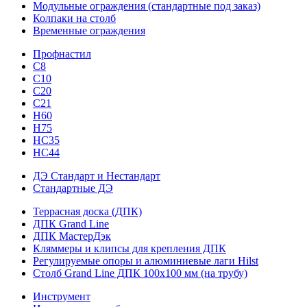
Модульные ограждения (стандартные под заказ)
Колпаки на столб
Временные ограждения
Профнастил
С8
С10
С20
С21
H60
H75
HС35
НС44
ДЭ Стандарт и Нестандарт
Стандартные ДЭ
Террасная доска (ДПК)
ДПК Grand Line
ДПК МастерДэк
Кляммеры и клипсы для крепления ДПК
Регулируемые опоры и алюминиевые лаги Hilst
Столб Grand Line ДПК 100х100 мм (на трубу)
Инструмент