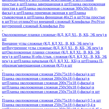
простые в шт
Планка завершающая в шт
Планка околооконная
простая в шт
Планка околооконная сложная 300х50х18 (j-
фаска) в шт
Планка приемная оконная в шт
Планка
стыковочная в шт
Планка финишная 46х25 в шт
Углы простые
в шт
Угол отлива
Угол внешний сложный Кликфальц Pro
Угол
внутренний сложный Кликфальц Pro
-
Околооконные планки сложные (КД, КД XL, В, КБ, ЭБ new) в
шт
Внешние углы сложные (КД, КД XL, В, КБ, ЭБ new) в
шт
Внутренние углы сложные (КД, КД XL, В, КБ, ЭБ new) в
шт
Околооконные планки сложные (КД, КД XL, В, КБ, ЭБ
new) в шт
Планка H-обр./стык. сложная (КД, КД XL, В, КБ, ЭБ
new) в шт
Планка начальная (КД, КД XL, КБ) в шт
Планка П-
образная/завершающая сложная (КД) в шт
-
Планка околооконная сложная 250х75х18 (j-фаска) в шт
Планка околооконная сложная 200х50х18 (j-фаска) в
шт
Планка околооконная сложная 200х75х18 (j-фаска) в
шт
Планка околооконная сложная 250х50х18 (j-фаска) в
шт
Планка околооконная сложная 250х75х18 (j-фаска) в шт
-
Планка околооконная сложная 250х75х18 (j-фаска) 0,5 в шт
Планка околооконная сложная 250х75х18 (j-фаска) 0,4 в