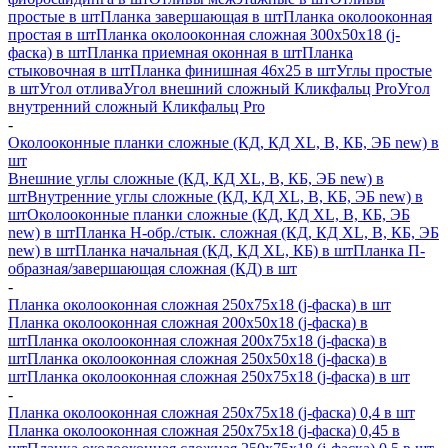
простые в шт
Планка завершающая в шт
Планка околооконная
простая в шт
Планка околооконная сложная 300х50х18 (j-
фаска) в шт
Планка приемная оконная в шт
Планка
стыковочная в шт
Планка финишная 46х25 в шт
Углы простые
в шт
Угол отлива
Угол внешний сложный Кликфальц Pro
Угол
внутренний сложный Кликфальц Pro
-
Околооконные планки сложные (КД, КД XL, В, КБ, ЭБ new) в
шт
Внешние углы сложные (КД, КД XL, В, КБ, ЭБ new) в
шт
Внутренние углы сложные (КД, КД XL, В, КБ, ЭБ new) в
шт
Околооконные планки сложные (КД, КД XL, В, КБ, ЭБ
new) в шт
Планка H-обр./стык. сложная (КД, КД XL, В, КБ, ЭБ
new) в шт
Планка начальная (КД, КД XL, КБ) в шт
Планка П-
образная/завершающая сложная (КД) в шт
-
Планка околооконная сложная 250х75х18 (j-фаска) в шт
Планка околооконная сложная 200х50х18 (j-фаска) в
шт
Планка околооконная сложная 200х75х18 (j-фаска) в
шт
Планка околооконная сложная 250х50х18 (j-фаска) в
шт
Планка околооконная сложная 250х75х18 (j-фаска) в шт
-
Планка околооконная сложная 250х75х18 (j-фаска) 0,4 в шт
Планка околооконная сложная 250х75х18 (j-фаска) 0,45 в