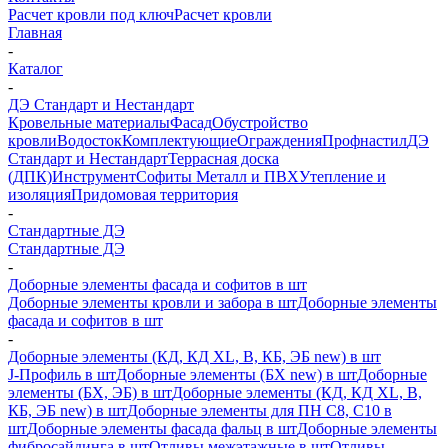
Расчет кровли под ключ
Расчет кровли
Главная
-
Каталог
-
ДЭ Стандарт и Нестандарт
Кровельные материалы
Фасад
Обустройство
кровли
Водосток
Комплектующие
Ограждения
Профнастил
ДЭ
Стандарт и Нестандарт
Террасная доска
(ДПК)
Инструмент
Софиты Металл и ПВХ
Утепление и
изоляция
Придомовая территория
-
Стандартные ДЭ
Стандартные ДЭ
-
Доборные элементы фасада и софитов в шт
Доборные элементы кровли и забора в шт
Доборные элементы
фасада и софитов в шт
-
Доборные элементы (КД, КД XL, В, КБ, ЭБ new) в шт
J-Профиль в шт
Доборные элементы (БХ new) в шт
Доборные
элементы (БХ, ЭБ) в шт
Доборные элементы (КД, КД XL, В,
КБ, ЭБ new) в шт
Доборные элементы для ПН С8, С10 в
шт
Доборные элементы фасада фальц в шт
Доборные элементы
фибросайдинга в шт
Отливы межэтажные в шт
Отливы