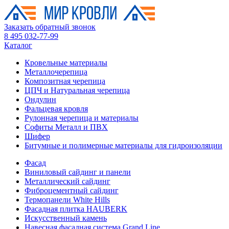
Заказать обратный звонок
8 495 032-77-99
Каталог
Кровельные материалы
Металлочерепица
Композитная черепица
ЦПЧ и Натуральная черепица
Ондулин
Фальцевая кровля
Рулонная черепица и материалы
Софиты Металл и ПВХ
Шифер
Битумные и полимерные материалы для гидроизоляции
Фасад
Виниловый сайдинг и панели
Металлический сайдинг
Фиброцементный сайдинг
Термопанели White Hills
Фасадная плитка HAUBERK
Искусственный камень
Навесная фасадная система Grand Line