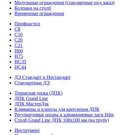
Модульные ограждения (стандартные под заказ)
Колпаки на столб
Временные ограждения
Профнастил
С8
С10
С20
С21
H60
H75
HС35
НС44
ДЭ Стандарт и Нестандарт
Стандартные ДЭ
Террасная доска (ДПК)
ДПК Grand Line
ДПК МастерДэк
Кляммеры и клипсы для крепления ДПК
Регулируемые опоры и алюминиевые лаги Hilst
Столб Grand Line ДПК 100х100 мм (на трубу)
Инструмент