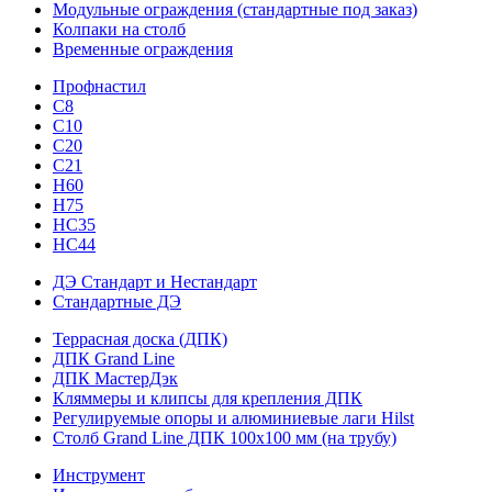
Модульные ограждения (стандартные под заказ)
Колпаки на столб
Временные ограждения
Профнастил
С8
С10
С20
С21
H60
H75
HС35
НС44
ДЭ Стандарт и Нестандарт
Стандартные ДЭ
Террасная доска (ДПК)
ДПК Grand Line
ДПК МастерДэк
Кляммеры и клипсы для крепления ДПК
Регулируемые опоры и алюминиевые лаги Hilst
Столб Grand Line ДПК 100х100 мм (на трубу)
Инструмент