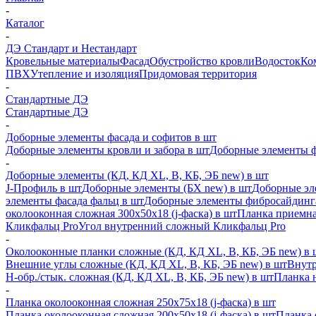
-
Каталог
-
ДЭ Стандарт и Нестандарт
Кровельные материалы
Фасад
Обустройство кровли
Водосток
Ко
ПВХ
Утепление и изоляция
Придомовая территория
-
Стандартные ДЭ
Стандартные ДЭ
-
Доборные элементы фасада и софитов в шт
Доборные элементы кровли и забора в шт
Доборные элементы ф
-
Доборные элементы (КД, КД XL, В, КБ, ЭБ new) в шт
J-Профиль в шт
Доборные элементы (БХ new) в шт
Доборные эл
элементы фасада фальц в шт
Доборные элементы фибросайдинг
околооконная сложная 300х50х18 (j-фаска) в шт
Планка приемна
Кликфальц Pro
Угол внутренний сложный Кликфальц Pro
-
Околооконные планки сложные (КД, КД XL, В, КБ, ЭБ new) в 
Внешние углы сложные (КД, КД XL, В, КБ, ЭБ new) в шт
Внутр
H-обр./стык. сложная (КД, КД XL, В, КБ, ЭБ new) в шт
Планка 
-
Планка околооконная сложная 250х75х18 (j-фаска) в шт
Планка околооконная сложная 200х50х18 (j-фаска) в шт
Планка 