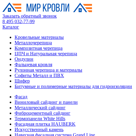
Заказать обратный звонок
8 495 032-77-99
Каталог
Кровельные материалы
Металлочерепица
Композитная черепица
ЦПЧ и Натуральная черепица
Ондулин
Фальцевая кровля
Рулонная черепица и материалы
Софиты Металл и ПВХ
Шифер
Битумные и полимерные материалы для гидроизоляции
Фасад
Виниловый сайдинг и панели
Металлический сайдинг
Фиброцементный сайдинг
Термопанели White Hills
Фасадная плитка HAUBERK
Искусственный камень
Навесная фасадная система Grand Line