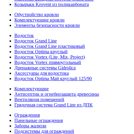
Козырьки Krovent из поликарбоната
Обустройство кровли
Комплектующие кровли
Элементы безопасности кровли
Водосток
Водосток Grand Line
Водосток Grand Line пластиковый
Водосток Optima круглый
Водосток Vortex (Lite, Mix, Project)
Водосток Vortex прямоугольный
Дренажные системы Gidrolica
Аксессуары для водостока
Водосток Optima Matt круглый 125/90
Комплектующие
Антисептик и огнебиозащита древесины
Вентиляция помещений
Грядочная система Grand Line из ДПК
Ограждения
Панельные ограждения
Заборы жалюзи
Подсистемы для ограждений