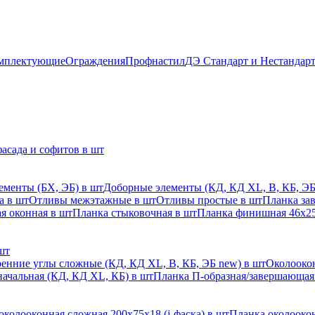
мплектующие
Ограждения
Профнастил
ДЭ Стандарт и Нестандар
асада и софитов в шт
ементы (БХ, ЭБ) в шт
Доборные элементы (КД, КД XL, В, КБ, ЭБ
а в шт
Отливы межэтажные в шт
Отливы простые в шт
Планка за
я оконная в шт
Планка стыковочная в шт
Планка финишная 46х25
шт
енние углы сложные (КД, КД XL, В, КБ, ЭБ new) в шт
Околоокон
начальная (КД, КД XL, КБ) в шт
Планка П-образная/завершающая
околооконная сложная 200х75х18 (j-фаска) в шт
Планка околоокон