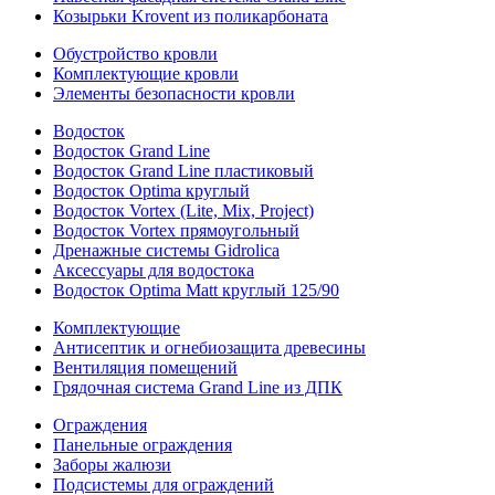
Козырьки Krovent из поликарбоната
Обустройство кровли
Комплектующие кровли
Элементы безопасности кровли
Водосток
Водосток Grand Line
Водосток Grand Line пластиковый
Водосток Optima круглый
Водосток Vortex (Lite, Mix, Project)
Водосток Vortex прямоугольный
Дренажные системы Gidrolica
Аксессуары для водостока
Водосток Optima Matt круглый 125/90
Комплектующие
Антисептик и огнебиозащита древесины
Вентиляция помещений
Грядочная система Grand Line из ДПК
Ограждения
Панельные ограждения
Заборы жалюзи
Подсистемы для ограждений