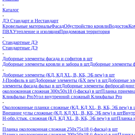
-
Каталог
-
ДЭ Стандарт и Нестандарт
Кровельные материалы
Фасад
Обустройство кровли
Водосток
Ко
ПВХ
Утепление и изоляция
Придомовая территория
-
Стандартные ДЭ
Стандартные ДЭ
-
Доборные элементы фасада и софитов в шт
Доборные элементы кровли и забора в шт
Доборные элементы ф
-
Доборные элементы (КД, КД XL, В, КБ, ЭБ new) в шт
J-Профиль в шт
Доборные элементы (БХ new) в шт
Доборные эл
элементы фасада фальц в шт
Доборные элементы фибросайдинг
околооконная сложная 300х50х18 (j-фаска) в шт
Планка приемна
Кликфальц Pro
Угол внутренний сложный Кликфальц Pro
-
Околооконные планки сложные (КД, КД XL, В, КБ, ЭБ new) в 
Внешние углы сложные (КД, КД XL, В, КБ, ЭБ new) в шт
Внутр
H-обр./стык. сложная (КД, КД XL, В, КБ, ЭБ new) в шт
Планка 
-
Планка околооконная сложная 250х75х18 (j-фаска) в шт
Планка околооконная сложная 200х50х18 (j-фаска) в шт
Планка 