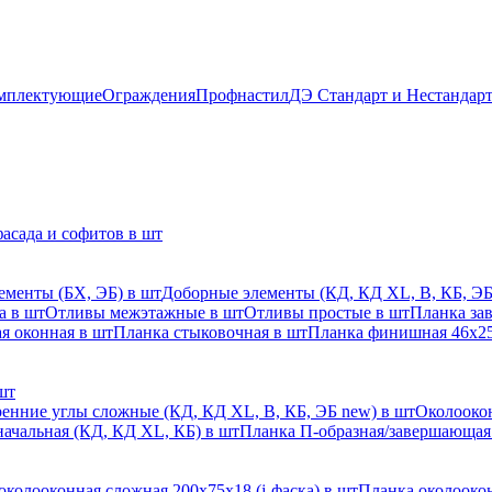
мплектующие
Ограждения
Профнастил
ДЭ Стандарт и Нестандар
асада и софитов в шт
ементы (БХ, ЭБ) в шт
Доборные элементы (КД, КД XL, В, КБ, ЭБ
а в шт
Отливы межэтажные в шт
Отливы простые в шт
Планка за
я оконная в шт
Планка стыковочная в шт
Планка финишная 46х25
шт
енние углы сложные (КД, КД XL, В, КБ, ЭБ new) в шт
Околоокон
начальная (КД, КД XL, КБ) в шт
Планка П-образная/завершающая
околооконная сложная 200х75х18 (j-фаска) в шт
Планка околоокон