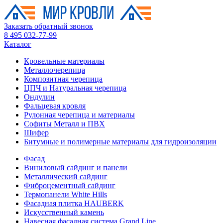
Заказать обратный звонок
8 495 032-77-99
Каталог
Кровельные материалы
Металлочерепица
Композитная черепица
ЦПЧ и Натуральная черепица
Ондулин
Фальцевая кровля
Рулонная черепица и материалы
Софиты Металл и ПВХ
Шифер
Битумные и полимерные материалы для гидроизоляции
Фасад
Виниловый сайдинг и панели
Металлический сайдинг
Фиброцементный сайдинг
Термопанели White Hills
Фасадная плитка HAUBERK
Искусственный камень
Навесная фасадная система Grand Line