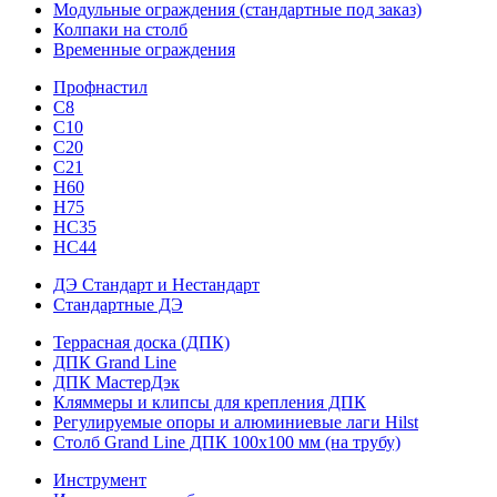
Модульные ограждения (стандартные под заказ)
Колпаки на столб
Временные ограждения
Профнастил
С8
С10
С20
С21
H60
H75
HС35
НС44
ДЭ Стандарт и Нестандарт
Стандартные ДЭ
Террасная доска (ДПК)
ДПК Grand Line
ДПК МастерДэк
Кляммеры и клипсы для крепления ДПК
Регулируемые опоры и алюминиевые лаги Hilst
Столб Grand Line ДПК 100х100 мм (на трубу)
Инструмент