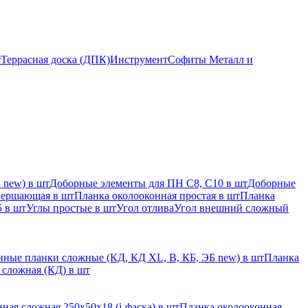
т
Террасная доска (ДПК)
Инструмент
Софиты Металл и
 new) в шт
Доборные элементы для ПН С8, С10 в шт
Доборные
вершающая в шт
Планка околооконная простая в шт
Планка
 в шт
Углы простые в шт
Угол отлива
Угол внешний сложный
ные планки сложные (КД, КД XL, В, КБ, ЭБ new) в шт
Планка
 сложная (КД) в шт
ная сложная 250х50х18 (j-фаска) в шт
Планка околооконная