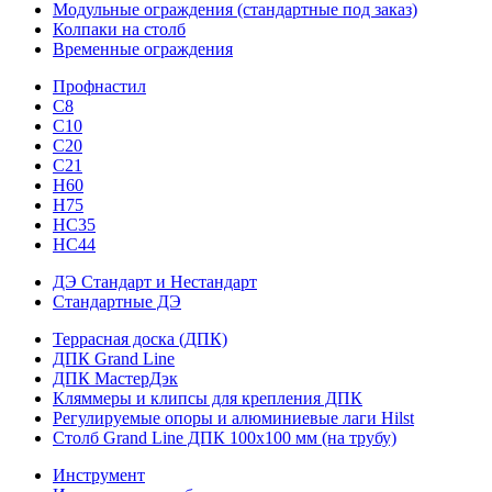
Модульные ограждения (стандартные под заказ)
Колпаки на столб
Временные ограждения
Профнастил
С8
С10
С20
С21
H60
H75
HС35
НС44
ДЭ Стандарт и Нестандарт
Стандартные ДЭ
Террасная доска (ДПК)
ДПК Grand Line
ДПК МастерДэк
Кляммеры и клипсы для крепления ДПК
Регулируемые опоры и алюминиевые лаги Hilst
Столб Grand Line ДПК 100х100 мм (на трубу)
Инструмент