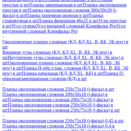
простые в шт
Планка завершающая в шт
Планка околооконная
простая в шт
Планка околооконная сложная 300х50х18 (j-
фаска) в шт
Планка приемная оконная в шт
Планка
стыковочная в шт
Планка финишная 46х25 в шт
Углы простые
в шт
Угол отлива
Угол внешний сложный Кликфальц Pro
Угол
внутренний сложный Кликфальц Pro
-
Околооконные планки сложные (КД, КД XL, В, КБ, ЭБ new) в
шт
Внешние углы сложные (КД, КД XL, В, КБ, ЭБ new) в
шт
Внутренние углы сложные (КД, КД XL, В, КБ, ЭБ new) в
шт
Околооконные планки сложные (КД, КД XL, В, КБ, ЭБ
new) в шт
Планка H-обр./стык. сложная (КД, КД XL, В, КБ, ЭБ
new) в шт
Планка начальная (КД, КД XL, КБ) в шт
Планка П-
образная/завершающая сложная (КД) в шт
-
Планка околооконная сложная 250х75х18 (j-фаска) в шт
Планка околооконная сложная 200х50х18 (j-фаска) в
шт
Планка околооконная сложная 200х75х18 (j-фаска) в
шт
Планка околооконная сложная 250х50х18 (j-фаска) в
шт
Планка околооконная сложная 250х75х18 (j-фаска) в шт
-
Планка околооконная сложная 250х75х18 (j-фаска) 0,45 в шт
Планка околооконная сложная 250х75х18 (j-фаска) 0,4 в