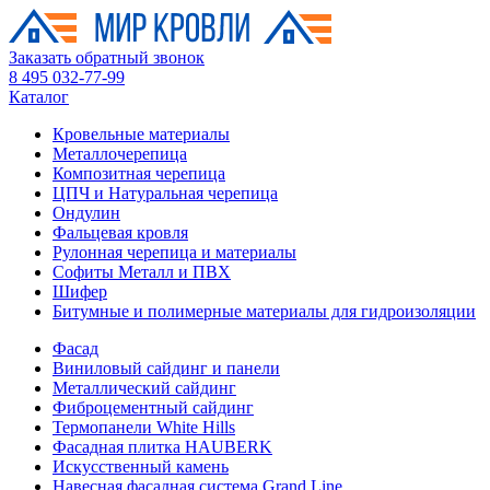
Заказать обратный звонок
8 495 032-77-99
Каталог
Кровельные материалы
Металлочерепица
Композитная черепица
ЦПЧ и Натуральная черепица
Ондулин
Фальцевая кровля
Рулонная черепица и материалы
Софиты Металл и ПВХ
Шифер
Битумные и полимерные материалы для гидроизоляции
Фасад
Виниловый сайдинг и панели
Металлический сайдинг
Фиброцементный сайдинг
Термопанели White Hills
Фасадная плитка HAUBERK
Искусственный камень
Навесная фасадная система Grand Line