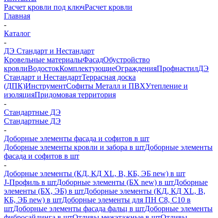
Расчет кровли под ключ
Расчет кровли
Главная
-
Каталог
-
ДЭ Стандарт и Нестандарт
Кровельные материалы
Фасад
Обустройство
кровли
Водосток
Комплектующие
Ограждения
Профнастил
ДЭ
Стандарт и Нестандарт
Террасная доска
(ДПК)
Инструмент
Софиты Металл и ПВХ
Утепление и
изоляция
Придомовая территория
-
Стандартные ДЭ
Стандартные ДЭ
-
Доборные элементы фасада и софитов в шт
Доборные элементы кровли и забора в шт
Доборные элементы
фасада и софитов в шт
-
Доборные элементы (КД, КД XL, В, КБ, ЭБ new) в шт
J-Профиль в шт
Доборные элементы (БХ new) в шт
Доборные
элементы (БХ, ЭБ) в шт
Доборные элементы (КД, КД XL, В,
КБ, ЭБ new) в шт
Доборные элементы для ПН С8, С10 в
шт
Доборные элементы фасада фальц в шт
Доборные элементы
фибросайдинга в шт
Отливы межэтажные в шт
Отливы