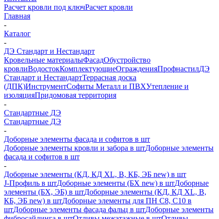
Расчет кровли под ключ
Расчет кровли
Главная
-
Каталог
-
ДЭ Стандарт и Нестандарт
Кровельные материалы
Фасад
Обустройство
кровли
Водосток
Комплектующие
Ограждения
Профнастил
ДЭ
Стандарт и Нестандарт
Террасная доска
(ДПК)
Инструмент
Софиты Металл и ПВХ
Утепление и
изоляция
Придомовая территория
-
Стандартные ДЭ
Стандартные ДЭ
-
Доборные элементы фасада и софитов в шт
Доборные элементы кровли и забора в шт
Доборные элементы
фасада и софитов в шт
-
Доборные элементы (КД, КД XL, В, КБ, ЭБ new) в шт
J-Профиль в шт
Доборные элементы (БХ new) в шт
Доборные
элементы (БХ, ЭБ) в шт
Доборные элементы (КД, КД XL, В,
КБ, ЭБ new) в шт
Доборные элементы для ПН С8, С10 в
шт
Доборные элементы фасада фальц в шт
Доборные элементы
фибросайдинга в шт
Отливы межэтажные в шт
Отливы