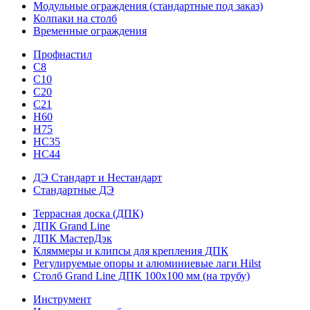
Модульные ограждения (стандартные под заказ)
Колпаки на столб
Временные ограждения
Профнастил
С8
С10
С20
С21
H60
H75
HС35
НС44
ДЭ Стандарт и Нестандарт
Стандартные ДЭ
Террасная доска (ДПК)
ДПК Grand Line
ДПК МастерДэк
Кляммеры и клипсы для крепления ДПК
Регулируемые опоры и алюминиевые лаги Hilst
Столб Grand Line ДПК 100х100 мм (на трубу)
Инструмент