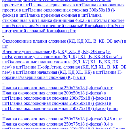
простые в шт
Планка завершающая в шт
Планка околооконная
простая в шт
Планка околооконная сложная 300х50х18 (j-
фаска) в шт
Планка приемная оконная в шт
Планка
стыковочная в шт
Планка финишная 46х25 в шт
Углы простые
в шт
Угол отлива
Угол внешний сложный Кликфальц Pro
Угол
внутренний сложный Кликфальц Pro
-
Околооконные планки сложные (КД, КД XL, В, КБ, ЭБ new) в
шт
Внешние углы сложные (КД, КД XL, В, КБ, ЭБ new) в
шт
Внутренние углы сложные (КД, КД XL, В, КБ, ЭБ new) в
шт
Околооконные планки сложные (КД, КД XL, В, КБ, ЭБ
new) в шт
Планка H-обр./стык. сложная (КД, КД XL, В, КБ, ЭБ
new) в шт
Планка начальная (КД, КД XL, КБ) в шт
Планка П-
образная/завершающая сложная (КД) в шт
-
Планка околооконная сложная 250х75х18 (j-фаска) в шт
Планка околооконная сложная 200х50х18 (j-фаска) в
шт
Планка околооконная сложная 200х75х18 (j-фаска) в
шт
Планка околооконная сложная 250х50х18 (j-фаска) в
шт
Планка околооконная сложная 250х75х18 (j-фаска) в шт
-
Планка околооконная сложная 250х75х18 (j-фаска) 0,45 в шт
Планка околооконная сложная 250х75х18 (j-фаска) 0,4 в