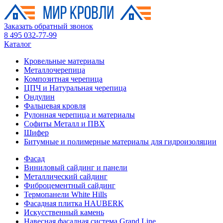
Заказать обратный звонок
8 495 032-77-99
Каталог
Кровельные материалы
Металлочерепица
Композитная черепица
ЦПЧ и Натуральная черепица
Ондулин
Фальцевая кровля
Рулонная черепица и материалы
Софиты Металл и ПВХ
Шифер
Битумные и полимерные материалы для гидроизоляции
Фасад
Виниловый сайдинг и панели
Металлический сайдинг
Фиброцементный сайдинг
Термопанели White Hills
Фасадная плитка HAUBERK
Искусственный камень
Навесная фасадная система Grand Line