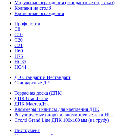
Модульные ограждения (стандартные под заказ)
Колпаки на столб
Временные ограждения
Профнастил
С8
С10
С20
С21
H60
H75
HС35
НС44
ДЭ Стандарт и Нестандарт
Стандартные ДЭ
Террасная доска (ДПК)
ДПК Grand Line
ДПК МастерДэк
Кляммеры и клипсы для крепления ДПК
Регулируемые опоры и алюминиевые лаги Hilst
Столб Grand Line ДПК 100х100 мм (на трубу)
Инструмент