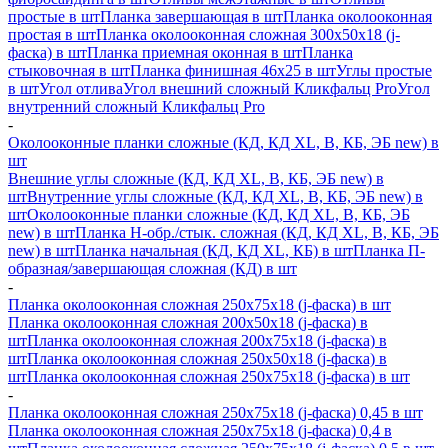
простые в шт
Планка завершающая в шт
Планка околооконная
простая в шт
Планка околооконная сложная 300х50х18 (j-
фаска) в шт
Планка приемная оконная в шт
Планка
стыковочная в шт
Планка финишная 46х25 в шт
Углы простые
в шт
Угол отлива
Угол внешний сложный Кликфальц Pro
Угол
внутренний сложный Кликфальц Pro
-
Околооконные планки сложные (КД, КД XL, В, КБ, ЭБ new) в
шт
Внешние углы сложные (КД, КД XL, В, КБ, ЭБ new) в
шт
Внутренние углы сложные (КД, КД XL, В, КБ, ЭБ new) в
шт
Околооконные планки сложные (КД, КД XL, В, КБ, ЭБ
new) в шт
Планка H-обр./стык. сложная (КД, КД XL, В, КБ, ЭБ
new) в шт
Планка начальная (КД, КД XL, КБ) в шт
Планка П-
образная/завершающая сложная (КД) в шт
-
Планка околооконная сложная 250х75х18 (j-фаска) в шт
Планка околооконная сложная 200х50х18 (j-фаска) в
шт
Планка околооконная сложная 200х75х18 (j-фаска) в
шт
Планка околооконная сложная 250х50х18 (j-фаска) в
шт
Планка околооконная сложная 250х75х18 (j-фаска) в шт
-
Планка околооконная сложная 250х75х18 (j-фаска) 0,45 в шт
Планка околооконная сложная 250х75х18 (j-фаска) 0,4 в