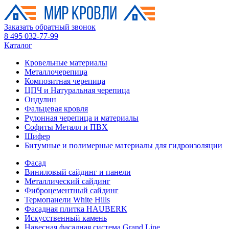
Заказать обратный звонок
8 495 032-77-99
Каталог
Кровельные материалы
Металлочерепица
Композитная черепица
ЦПЧ и Натуральная черепица
Ондулин
Фальцевая кровля
Рулонная черепица и материалы
Софиты Металл и ПВХ
Шифер
Битумные и полимерные материалы для гидроизоляции
Фасад
Виниловый сайдинг и панели
Металлический сайдинг
Фиброцементный сайдинг
Термопанели White Hills
Фасадная плитка HAUBERK
Искусственный камень
Навесная фасадная система Grand Line