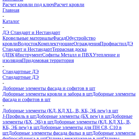
Расчет кровли под ключ
Расчет кровли
Главная
-
Каталог
-
ДЭ Стандарт и Нестандарт
Кровельные материалы
Фасад
Обустройство
кровли
Водосток
Комплектующие
Ограждения
Профнастил
ДЭ
Стандарт и Нестандарт
Террасная доска
(ДПК)
Инструмент
Софиты Металл и ПВХ
Утепление и
изоляция
Придомовая территория
-
Стандартные ДЭ
Стандартные ДЭ
-
Доборные элементы фасада и софитов в шт
Доборные элементы кровли и забора в шт
Доборные элементы
фасада и софитов в шт
-
Доборные элементы (КД, КД XL, В, КБ, ЭБ new) в шт
J-Профиль в шт
Доборные элементы (БХ new) в шт
Доборные
элементы (БХ, ЭБ) в шт
Доборные элементы (КД, КД XL, В,
КБ, ЭБ new) в шт
Доборные элементы для ПН С8, С10 в
шт
Доборные элементы фасада фальц в шт
Доборные элементы
фибросайдинга в шт
Отливы межэтажные в шт
Отливы