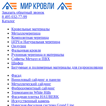
Заказать обратный звонок
8 495 032-77-99
Каталог
Кровельные материалы
Металлочерепица
Композитная черепица
ЦПЧ и Натуральная черепица
Ондулин
Фальцевая кровля
Рулонная черепица и материалы
Софиты Металл и ПВХ
Шифер
Битумные и полимерные материалы для гидроизоляции
Фасад
Виниловый сайдинг и панели
Металлический сайдинг
Фиброцементный сайдинг
Термопанели White Hills
Фасадная плитка HAUBERK
Искусственный камень
Навесная фасадная система Grand Line