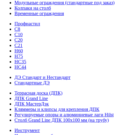
Модульные ограждения (стандартные под заказ)
Колпаки на столб
Временные ограждения
Профнастил
С8
С10
С20
С21
H60
H75
HС35
НС44
ДЭ Стандарт и Нестандарт
Стандартные ДЭ
Террасная доска (ДПК)
ДПК Grand Line
ДПК МастерДэк
Кляммеры и клипсы для крепления ДПК
Регулируемые опоры и алюминиевые лаги Hilst
Столб Grand Line ДПК 100х100 мм (на трубу)
Инструмент