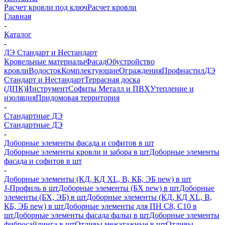
Расчет кровли под ключ
Расчет кровли
Главная
-
Каталог
-
ДЭ Стандарт и Нестандарт
Кровельные материалы
Фасад
Обустройство
кровли
Водосток
Комплектующие
Ограждения
Профнастил
ДЭ
Стандарт и Нестандарт
Террасная доска
(ДПК)
Инструмент
Софиты Металл и ПВХ
Утепление и
изоляция
Придомовая территория
-
Стандартные ДЭ
Стандартные ДЭ
-
Доборные элементы фасада и софитов в шт
Доборные элементы кровли и забора в шт
Доборные элементы
фасада и софитов в шт
-
Доборные элементы (КД, КД XL, В, КБ, ЭБ new) в шт
J-Профиль в шт
Доборные элементы (БХ new) в шт
Доборные
элементы (БХ, ЭБ) в шт
Доборные элементы (КД, КД XL, В,
КБ, ЭБ new) в шт
Доборные элементы для ПН С8, С10 в
шт
Доборные элементы фасада фальц в шт
Доборные элементы
фибросайдинга в шт
Отливы межэтажные в шт
Отливы