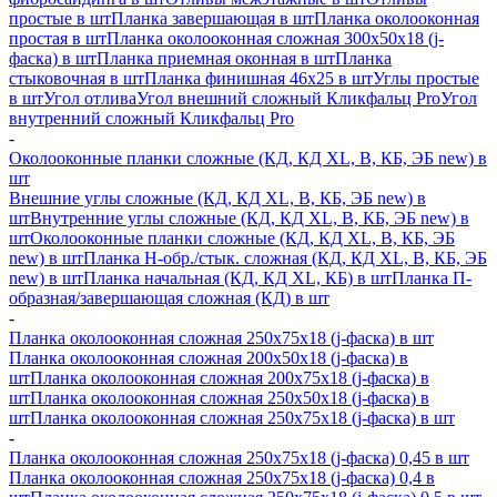
простые в шт
Планка завершающая в шт
Планка околооконная
простая в шт
Планка околооконная сложная 300х50х18 (j-
фаска) в шт
Планка приемная оконная в шт
Планка
стыковочная в шт
Планка финишная 46х25 в шт
Углы простые
в шт
Угол отлива
Угол внешний сложный Кликфальц Pro
Угол
внутренний сложный Кликфальц Pro
-
Околооконные планки сложные (КД, КД XL, В, КБ, ЭБ new) в
шт
Внешние углы сложные (КД, КД XL, В, КБ, ЭБ new) в
шт
Внутренние углы сложные (КД, КД XL, В, КБ, ЭБ new) в
шт
Околооконные планки сложные (КД, КД XL, В, КБ, ЭБ
new) в шт
Планка H-обр./стык. сложная (КД, КД XL, В, КБ, ЭБ
new) в шт
Планка начальная (КД, КД XL, КБ) в шт
Планка П-
образная/завершающая сложная (КД) в шт
-
Планка околооконная сложная 250х75х18 (j-фаска) в шт
Планка околооконная сложная 200х50х18 (j-фаска) в
шт
Планка околооконная сложная 200х75х18 (j-фаска) в
шт
Планка околооконная сложная 250х50х18 (j-фаска) в
шт
Планка околооконная сложная 250х75х18 (j-фаска) в шт
-
Планка околооконная сложная 250х75х18 (j-фаска) 0,45 в шт
Планка околооконная сложная 250х75х18 (j-фаска) 0,4 в