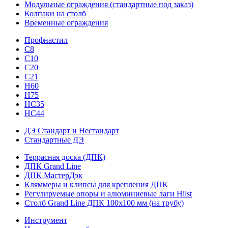
Модульные ограждения (стандартные под заказ)
Колпаки на столб
Временные ограждения
Профнастил
С8
С10
С20
С21
H60
H75
HС35
НС44
ДЭ Стандарт и Нестандарт
Стандартные ДЭ
Террасная доска (ДПК)
ДПК Grand Line
ДПК МастерДэк
Кляммеры и клипсы для крепления ДПК
Регулируемые опоры и алюминиевые лаги Hilst
Столб Grand Line ДПК 100х100 мм (на трубу)
Инструмент