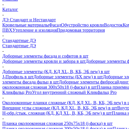
-
Каталог
-
ДЭ Стандарт и Нестандарт
Кровельные материалы
Фасад
Обустройство кровли
Водосток
Ко
ПВХ
Утепление и изоляция
Придомовая территория
-
Стандартные ДЭ
Стандартные ДЭ
-
Доборные элементы фасада и софитов в шт
Доборные элементы кровли и забора в шт
Доборные элементы ф
-
Доборные элементы (КД, КД XL, В, КБ, ЭБ new) в шт
J-Профиль в шт
Доборные элементы (БХ new) в шт
Доборные эл
элементы фасада фальц в шт
Доборные элементы фибросайдинг
околооконная сложная 300х50х18 (j-фаска) в шт
Планка приемна
Кликфальц Pro
Угол внутренний сложный Кликфальц Pro
-
Околооконные планки сложные (КД, КД XL, В, КБ, ЭБ new) в 
Внешние углы сложные (КД, КД XL, В, КБ, ЭБ new) в шт
Внутр
H-обр./стык. сложная (КД, КД XL, В, КБ, ЭБ new) в шт
Планка 
-
Планка околооконная сложная 250х75х18 (j-фаска) в шт
Планка околооконная сложная 200х50х18 (j-фаска) в шт
Планка 