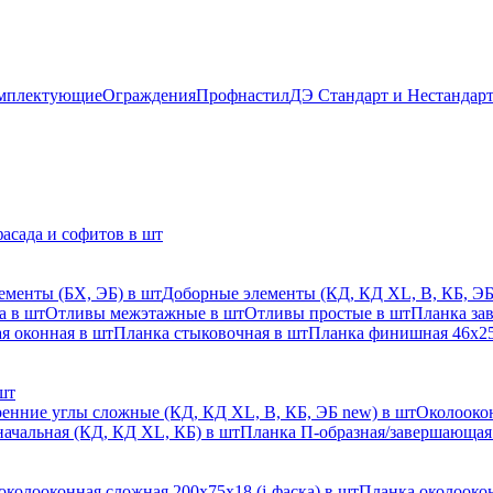
мплектующие
Ограждения
Профнастил
ДЭ Стандарт и Нестандар
асада и софитов в шт
ементы (БХ, ЭБ) в шт
Доборные элементы (КД, КД XL, В, КБ, ЭБ
а в шт
Отливы межэтажные в шт
Отливы простые в шт
Планка за
я оконная в шт
Планка стыковочная в шт
Планка финишная 46х25
шт
енние углы сложные (КД, КД XL, В, КБ, ЭБ new) в шт
Околоокон
начальная (КД, КД XL, КБ) в шт
Планка П-образная/завершающая
околооконная сложная 200х75х18 (j-фаска) в шт
Планка околоокон