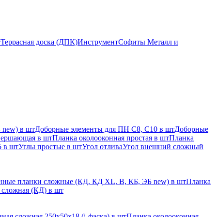
т
Террасная доска (ДПК)
Инструмент
Софиты Металл и
 new) в шт
Доборные элементы для ПН С8, С10 в шт
Доборные
вершающая в шт
Планка околооконная простая в шт
Планка
 в шт
Углы простые в шт
Угол отлива
Угол внешний сложный
ные планки сложные (КД, КД XL, В, КБ, ЭБ new) в шт
Планка
 сложная (КД) в шт
ная сложная 250х50х18 (j-фаска) в шт
Планка околооконная