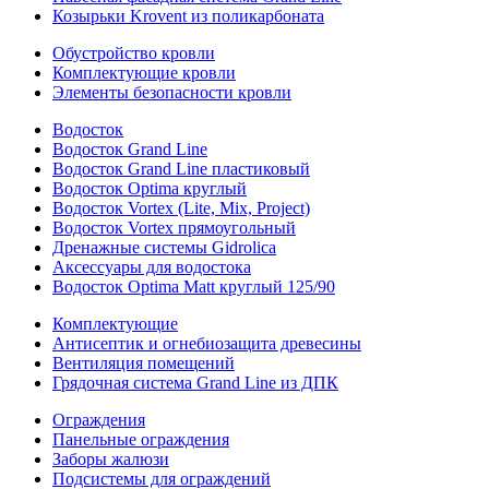
Козырьки Krovent из поликарбоната
Обустройство кровли
Комплектующие кровли
Элементы безопасности кровли
Водосток
Водосток Grand Line
Водосток Grand Line пластиковый
Водосток Optima круглый
Водосток Vortex (Lite, Mix, Project)
Водосток Vortex прямоугольный
Дренажные системы Gidrolica
Аксессуары для водостока
Водосток Optima Matt круглый 125/90
Комплектующие
Антисептик и огнебиозащита древесины
Вентиляция помещений
Грядочная система Grand Line из ДПК
Ограждения
Панельные ограждения
Заборы жалюзи
Подсистемы для ограждений