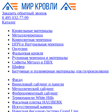
Заказать обратный звонок
8 495 032-77-99
Каталог
Кровельные материалы
Металлочерепица
Композитная черепица
ЦПЧ и Натуральная черепица
Ондулин
Фальцевая кровля
Рулонная черепица и материалы
Софиты Металл и ПВХ
Шифер
Битумные и полимерные материалы для гидроизоляции
Фасад
Виниловый сайдинг и панели
Металлический сайдинг
Фиброцементный сайдинг
Термопанели White Hills
Фасадная плитка HAUBERK
Искусственный камень
Навесная фасадная система Grand Line