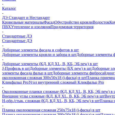
-
Каталог
-
ДЭ Стандарт и Нестандарт
Кровельные материалы
Фасад
Обустройство кровли
Водосток
Ко
ПВХ
Утепление и изоляция
Придомовая территория
-
Стандартные ДЭ
Стандартные ДЭ
-
Доборные элементы фасада и софитов в шт
Доборные элементы кровли и забора в шт
Доборные элементы ф
-
Доборные элементы (КД, КД XL, В, КБ, ЭБ new) в шт
J-Профиль в шт
Доборные элементы (БХ new) в шт
Доборные эл
элементы фасада фальц в шт
Доборные элементы фибросайдинг
околооконная сложная 300х50х18 (j-фаска) в шт
Планка приемна
Кликфальц Pro
Угол внутренний сложный Кликфальц Pro
-
Околооконные планки сложные (КД, КД XL, В, КБ, ЭБ new) в 
Внешние углы сложные (КД, КД XL, В, КБ, ЭБ new) в шт
Внутр
H-обр./стык. сложная (КД, КД XL, В, КБ, ЭБ new) в шт
Планка 
-
Планка околооконная сложная 250х75х18 (j-фаска) в шт
Планка околооконная сложная 200х50х18 (j-фаска) в шт
Планка 