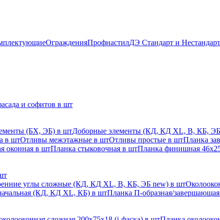
мплектующие
Ограждения
Профнастил
ДЭ Стандарт и Нестандар
асада и софитов в шт
ементы (БХ, ЭБ) в шт
Доборные элементы (КД, КД XL, В, КБ, ЭБ
а в шт
Отливы межэтажные в шт
Отливы простые в шт
Планка за
я оконная в шт
Планка стыковочная в шт
Планка финишная 46х25
шт
енние углы сложные (КД, КД XL, В, КБ, ЭБ new) в шт
Околоокон
начальная (КД, КД XL, КБ) в шт
Планка П-образная/завершающая
околооконная сложная 200х75х18 (j-фаска) в шт
Планка околоокон