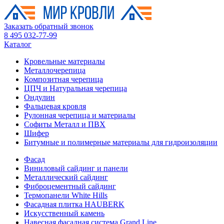
Заказать обратный звонок
8 495 032-77-99
Каталог
Кровельные материалы
Металлочерепица
Композитная черепица
ЦПЧ и Натуральная черепица
Ондулин
Фальцевая кровля
Рулонная черепица и материалы
Софиты Металл и ПВХ
Шифер
Битумные и полимерные материалы для гидроизоляции
Фасад
Виниловый сайдинг и панели
Металлический сайдинг
Фиброцементный сайдинг
Термопанели White Hills
Фасадная плитка HAUBERK
Искусственный камень
Навесная фасадная система Grand Line