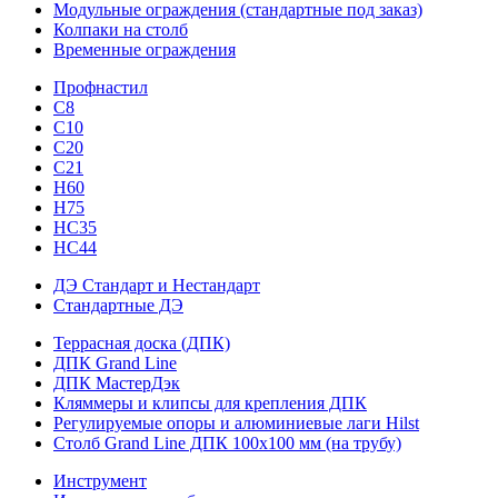
Модульные ограждения (стандартные под заказ)
Колпаки на столб
Временные ограждения
Профнастил
С8
С10
С20
С21
H60
H75
HС35
НС44
ДЭ Стандарт и Нестандарт
Стандартные ДЭ
Террасная доска (ДПК)
ДПК Grand Line
ДПК МастерДэк
Кляммеры и клипсы для крепления ДПК
Регулируемые опоры и алюминиевые лаги Hilst
Столб Grand Line ДПК 100х100 мм (на трубу)
Инструмент