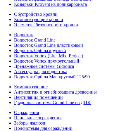
Козырьки Krovent из поликарбоната
Обустройство кровли
Комплектующие кровли
Элементы безопасности кровли
Водосток
Водосток Grand Line
Водосток Grand Line пластиковый
Водосток Optima круглый
Водосток Vortex (Lite, Mix, Project)
Водосток Vortex прямоугольный
Дренажные системы Gidrolica
Аксессуары для водостока
Водосток Optima Matt круглый 125/90
Комплектующие
Антисептик и огнебиозащита древесины
Вентиляция помещений
Грядочная система Grand Line из ДПК
Ограждения
Панельные ограждения
Заборы жалюзи
Подсистемы для ограждений