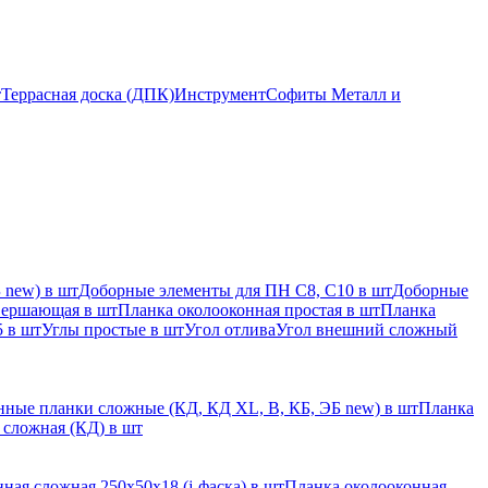
т
Террасная доска (ДПК)
Инструмент
Софиты Металл и
 new) в шт
Доборные элементы для ПН С8, С10 в шт
Доборные
вершающая в шт
Планка околооконная простая в шт
Планка
 в шт
Углы простые в шт
Угол отлива
Угол внешний сложный
ные планки сложные (КД, КД XL, В, КБ, ЭБ new) в шт
Планка
 сложная (КД) в шт
ная сложная 250х50х18 (j-фаска) в шт
Планка околооконная