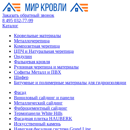
Заказать обратный звонок
8 495 032-77-99
Каталог
Кровельные материалы
Металлочерепица
Композитная черепица
ЦПЧ и Натуральная черепица
Ондулин
Фальцевая кровля
Рулонная черепица и материалы
Софиты Металл и ПВХ
Шифер
Битумные и полимерные материалы для гидроизоляции
Фасад
Виниловый сайдинг и панели
Металлический сайдинг
Фиброцементный сайдинг
Термопанели White Hills
Фасадная плитка HAUBERK
Искусственный камень
Навесная фасадная система Grand Line