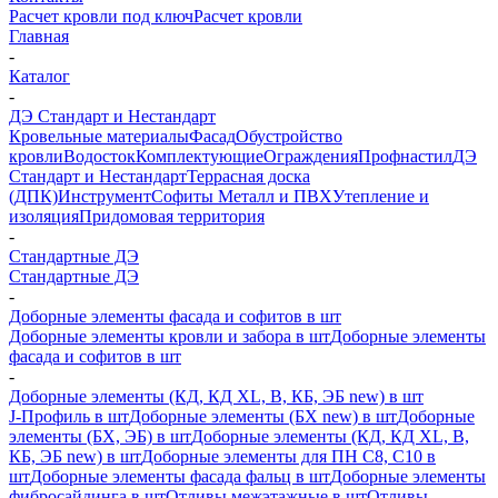
Расчет кровли под ключ
Расчет кровли
Главная
-
Каталог
-
ДЭ Стандарт и Нестандарт
Кровельные материалы
Фасад
Обустройство
кровли
Водосток
Комплектующие
Ограждения
Профнастил
ДЭ
Стандарт и Нестандарт
Террасная доска
(ДПК)
Инструмент
Софиты Металл и ПВХ
Утепление и
изоляция
Придомовая территория
-
Стандартные ДЭ
Стандартные ДЭ
-
Доборные элементы фасада и софитов в шт
Доборные элементы кровли и забора в шт
Доборные элементы
фасада и софитов в шт
-
Доборные элементы (КД, КД XL, В, КБ, ЭБ new) в шт
J-Профиль в шт
Доборные элементы (БХ new) в шт
Доборные
элементы (БХ, ЭБ) в шт
Доборные элементы (КД, КД XL, В,
КБ, ЭБ new) в шт
Доборные элементы для ПН С8, С10 в
шт
Доборные элементы фасада фальц в шт
Доборные элементы
фибросайдинга в шт
Отливы межэтажные в шт
Отливы