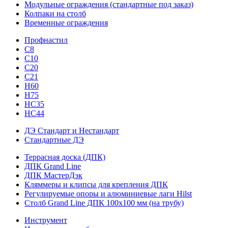
Модульные ограждения (стандартные под заказ)
Колпаки на столб
Временные ограждения
Профнастил
С8
С10
С20
С21
H60
H75
HС35
НС44
ДЭ Стандарт и Нестандарт
Стандартные ДЭ
Террасная доска (ДПК)
ДПК Grand Line
ДПК МастерДэк
Кляммеры и клипсы для крепления ДПК
Регулируемые опоры и алюминиевые лаги Hilst
Столб Grand Line ДПК 100х100 мм (на трубу)
Инструмент