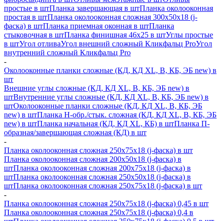
простые в шт
Планка завершающая в шт
Планка околооконная
простая в шт
Планка околооконная сложная 300х50х18 (j-
фаска) в шт
Планка приемная оконная в шт
Планка
стыковочная в шт
Планка финишная 46х25 в шт
Углы простые
в шт
Угол отлива
Угол внешний сложный Кликфальц Pro
Угол
внутренний сложный Кликфальц Pro
-
Околооконные планки сложные (КД, КД XL, В, КБ, ЭБ new) в
шт
Внешние углы сложные (КД, КД XL, В, КБ, ЭБ new) в
шт
Внутренние углы сложные (КД, КД XL, В, КБ, ЭБ new) в
шт
Околооконные планки сложные (КД, КД XL, В, КБ, ЭБ
new) в шт
Планка H-обр./стык. сложная (КД, КД XL, В, КБ, ЭБ
new) в шт
Планка начальная (КД, КД XL, КБ) в шт
Планка П-
образная/завершающая сложная (КД) в шт
-
Планка околооконная сложная 250х75х18 (j-фаска) в шт
Планка околооконная сложная 200х50х18 (j-фаска) в
шт
Планка околооконная сложная 200х75х18 (j-фаска) в
шт
Планка околооконная сложная 250х50х18 (j-фаска) в
шт
Планка околооконная сложная 250х75х18 (j-фаска) в шт
-
Планка околооконная сложная 250х75х18 (j-фаска) 0,45 в шт
Планка околооконная сложная 250х75х18 (j-фаска) 0,4 в