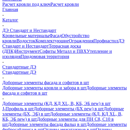
Расчет кровли под ключ
Расчет кровли
Главная
-
Каталог
-
ДЭ Стандарт и Нестандарт
Кровельные материалы
Фасад
Обустройство
кровли
Водосток
Комплектующие
Ограждения
Профнастил
ДЭ
Стандарт и Нестандарт
Террасная доска
(ДПК)
Инструмент
Софиты Металл и ПВХ
Утепление и
изоляция
Придомовая территория
-
Стандартные ДЭ
Стандартные ДЭ
-
Доборные элементы фасада и софитов в шт
Доборные элементы кровли и забора в шт
Доборные элементы
фасада и софитов в шт
-
Доборные элементы (КД, КД XL, В, КБ, ЭБ new) в шт
J-Профиль в шт
Доборные элементы (БХ new) в шт
Доборные
элементы (БХ, ЭБ) в шт
Доборные элементы (КД, КД XL, В,
КБ, ЭБ new) в шт
Доборные элементы для ПН С8, С10 в
шт
Доборные элементы фасада фальц в шт
Доборные элементы
фибросайдинга в шт
Отливы межэтажные в шт
Отливы