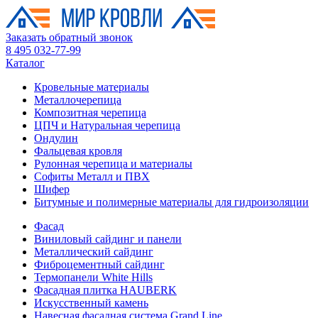
Заказать обратный звонок
8 495 032-77-99
Каталог
Кровельные материалы
Металлочерепица
Композитная черепица
ЦПЧ и Натуральная черепица
Ондулин
Фальцевая кровля
Рулонная черепица и материалы
Софиты Металл и ПВХ
Шифер
Битумные и полимерные материалы для гидроизоляции
Фасад
Виниловый сайдинг и панели
Металлический сайдинг
Фиброцементный сайдинг
Термопанели White Hills
Фасадная плитка HAUBERK
Искусственный камень
Навесная фасадная система Grand Line