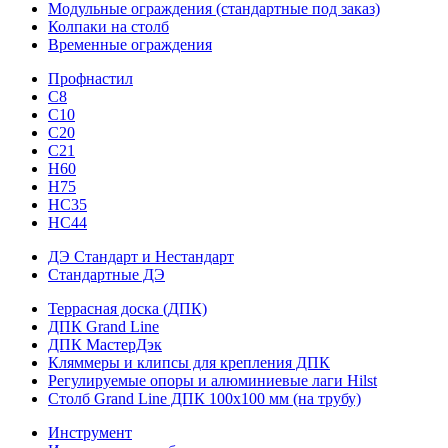
Модульные ограждения (стандартные под заказ)
Колпаки на столб
Временные ограждения
Профнастил
С8
С10
С20
С21
H60
H75
HС35
НС44
ДЭ Стандарт и Нестандарт
Стандартные ДЭ
Террасная доска (ДПК)
ДПК Grand Line
ДПК МастерДэк
Кляммеры и клипсы для крепления ДПК
Регулируемые опоры и алюминиевые лаги Hilst
Столб Grand Line ДПК 100х100 мм (на трубу)
Инструмент