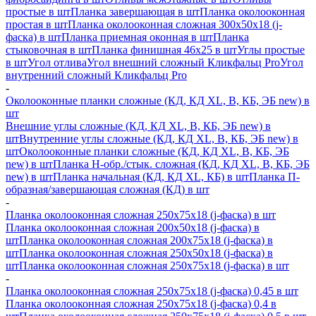
простые в шт
Планка завершающая в шт
Планка околооконная
простая в шт
Планка околооконная сложная 300х50х18 (j-
фаска) в шт
Планка приемная оконная в шт
Планка
стыковочная в шт
Планка финишная 46х25 в шт
Углы простые
в шт
Угол отлива
Угол внешний сложный Кликфальц Pro
Угол
внутренний сложный Кликфальц Pro
-
Околооконные планки сложные (КД, КД XL, В, КБ, ЭБ new) в
шт
Внешние углы сложные (КД, КД XL, В, КБ, ЭБ new) в
шт
Внутренние углы сложные (КД, КД XL, В, КБ, ЭБ new) в
шт
Околооконные планки сложные (КД, КД XL, В, КБ, ЭБ
new) в шт
Планка H-обр./стык. сложная (КД, КД XL, В, КБ, ЭБ
new) в шт
Планка начальная (КД, КД XL, КБ) в шт
Планка П-
образная/завершающая сложная (КД) в шт
-
Планка околооконная сложная 250х75х18 (j-фаска) в шт
Планка околооконная сложная 200х50х18 (j-фаска) в
шт
Планка околооконная сложная 200х75х18 (j-фаска) в
шт
Планка околооконная сложная 250х50х18 (j-фаска) в
шт
Планка околооконная сложная 250х75х18 (j-фаска) в шт
-
Планка околооконная сложная 250х75х18 (j-фаска) 0,45 в шт
Планка околооконная сложная 250х75х18 (j-фаска) 0,4 в