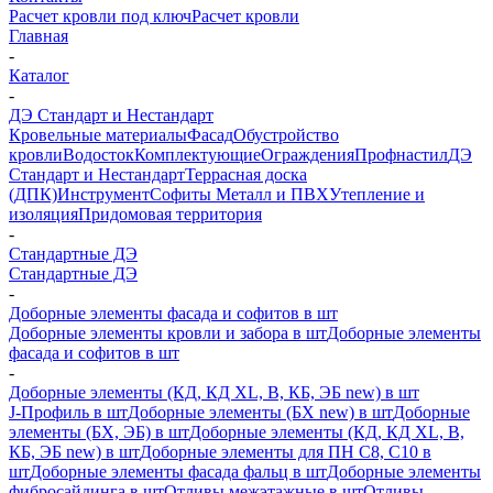
Расчет кровли под ключ
Расчет кровли
Главная
-
Каталог
-
ДЭ Стандарт и Нестандарт
Кровельные материалы
Фасад
Обустройство
кровли
Водосток
Комплектующие
Ограждения
Профнастил
ДЭ
Стандарт и Нестандарт
Террасная доска
(ДПК)
Инструмент
Софиты Металл и ПВХ
Утепление и
изоляция
Придомовая территория
-
Стандартные ДЭ
Стандартные ДЭ
-
Доборные элементы фасада и софитов в шт
Доборные элементы кровли и забора в шт
Доборные элементы
фасада и софитов в шт
-
Доборные элементы (КД, КД XL, В, КБ, ЭБ new) в шт
J-Профиль в шт
Доборные элементы (БХ new) в шт
Доборные
элементы (БХ, ЭБ) в шт
Доборные элементы (КД, КД XL, В,
КБ, ЭБ new) в шт
Доборные элементы для ПН С8, С10 в
шт
Доборные элементы фасада фальц в шт
Доборные элементы
фибросайдинга в шт
Отливы межэтажные в шт
Отливы