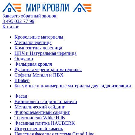
Заказать обратный звонок
8 495 032-77-99
Каталог
Кровельные материалы
Металлочерепица
Композитная черепица
ЦПЧ и Натуральная черепица
Ондулин
Фальцевая кровля
Рулонная черепица и материалы
Софиты Металл и ПВХ
Шифер
Битумные и полимерные материалы для гидроизоляции
Фасад
Виниловый сайдинг и панели
Металлический сайдинг
Фиброцементный сайдинг
Термопанели White Hills
Фасадная плитка HAUBERK
Искусственный камень
Навесная фасадная система Grand Line