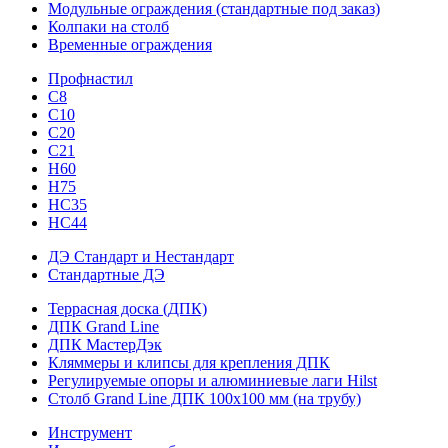
Модульные ограждения (стандартные под заказ)
Колпаки на столб
Временные ограждения
Профнастил
С8
С10
С20
С21
H60
H75
HС35
НС44
ДЭ Стандарт и Нестандарт
Стандартные ДЭ
Террасная доска (ДПК)
ДПК Grand Line
ДПК МастерДэк
Кляммеры и клипсы для крепления ДПК
Регулируемые опоры и алюминиевые лаги Hilst
Столб Grand Line ДПК 100х100 мм (на трубу)
Инструмент