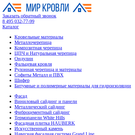
Заказать обратный звонок
8 495 032-77-99
Каталог
Кровельные материалы
Металлочерепица
Композитная черепица
ЦПЧ и Натуральная черепица
Ондулин
Фальцевая кровля
Рулонная черепица и материалы
Софиты Металл и ПВХ
Шифер
Битумные и полимерные материалы для гидроизоляции
Фасад
Виниловый сайдинг и панели
Металлический сайдинг
Фиброцементный сайдинг
Термопанели White Hills
Фасадная плитка HAUBERK
Искусственный камень
Навесная фасадная система Grand Line