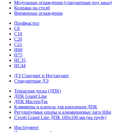
Модульные ограждения (стандартные под заказ)
Колпаки на столб
Временные ограждения
Профнастил
С8
С10
С20
С21
H60
H75
HС35
НС44
ДЭ Стандарт и Нестандарт
Стандартные ДЭ
Террасная доска (ДПК)
ДПК Grand Line
ДПК МастерДэк
Кляммеры и клипсы для крепления ДПК
Регулируемые опоры и алюминиевые лаги Hilst
Столб Grand Line ДПК 100х100 мм (на трубу)
Инструмент