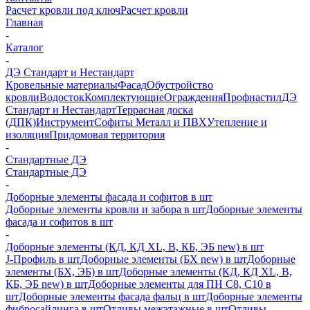
Расчет кровли под ключ
Расчет кровли
Главная
-
Каталог
-
ДЭ Стандарт и Нестандарт
Кровельные материалы
Фасад
Обустройство
кровли
Водосток
Комплектующие
Ограждения
Профнастил
ДЭ
Стандарт и Нестандарт
Террасная доска
(ДПК)
Инструмент
Софиты Металл и ПВХ
Утепление и
изоляция
Придомовая территория
-
Стандартные ДЭ
Стандартные ДЭ
-
Доборные элементы фасада и софитов в шт
Доборные элементы кровли и забора в шт
Доборные элементы
фасада и софитов в шт
-
Доборные элементы (КД, КД XL, В, КБ, ЭБ new) в шт
J-Профиль в шт
Доборные элементы (БХ new) в шт
Доборные
элементы (БХ, ЭБ) в шт
Доборные элементы (КД, КД XL, В,
КБ, ЭБ new) в шт
Доборные элементы для ПН С8, С10 в
шт
Доборные элементы фасада фальц в шт
Доборные элементы
фибросайдинга в шт
Отливы межэтажные в шт
Отливы