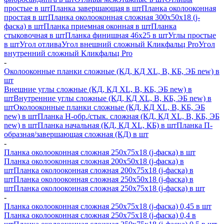
простые в шт
Планка завершающая в шт
Планка околооконная
простая в шт
Планка околооконная сложная 300х50х18 (j-
фаска) в шт
Планка приемная оконная в шт
Планка
стыковочная в шт
Планка финишная 46х25 в шт
Углы простые
в шт
Угол отлива
Угол внешний сложный Кликфальц Pro
Угол
внутренний сложный Кликфальц Pro
-
Околооконные планки сложные (КД, КД XL, В, КБ, ЭБ new) в
шт
Внешние углы сложные (КД, КД XL, В, КБ, ЭБ new) в
шт
Внутренние углы сложные (КД, КД XL, В, КБ, ЭБ new) в
шт
Околооконные планки сложные (КД, КД XL, В, КБ, ЭБ
new) в шт
Планка H-обр./стык. сложная (КД, КД XL, В, КБ, ЭБ
new) в шт
Планка начальная (КД, КД XL, КБ) в шт
Планка П-
образная/завершающая сложная (КД) в шт
-
Планка околооконная сложная 250х75х18 (j-фаска) в шт
Планка околооконная сложная 200х50х18 (j-фаска) в
шт
Планка околооконная сложная 200х75х18 (j-фаска) в
шт
Планка околооконная сложная 250х50х18 (j-фаска) в
шт
Планка околооконная сложная 250х75х18 (j-фаска) в шт
-
Планка околооконная сложная 250х75х18 (j-фаска) 0,45 в шт
Планка околооконная сложная 250х75х18 (j-фаска) 0,4 в