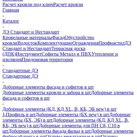
Расчет кровли под ключ
Расчет кровли
Главная
-
Каталог
-
ДЭ Стандарт и Нестандарт
Кровельные материалы
Фасад
Обустройство
кровли
Водосток
Комплектующие
Ограждения
Профнастил
ДЭ
Стандарт и Нестандарт
Террасная доска
(ДПК)
Инструмент
Софиты Металл и ПВХ
Утепление и
изоляция
Придомовая территория
-
Стандартные ДЭ
Стандартные ДЭ
-
Доборные элементы фасада и софитов в шт
Доборные элементы кровли и забора в шт
Доборные элементы
фасада и софитов в шт
-
Доборные элементы (КД, КД XL, В, КБ, ЭБ new) в шт
J-Профиль в шт
Доборные элементы (БХ new) в шт
Доборные
элементы (БХ, ЭБ) в шт
Доборные элементы (КД, КД XL, В,
КБ, ЭБ new) в шт
Доборные элементы для ПН С8, С10 в
шт
Доборные элементы фасада фальц в шт
Доборные элементы
фибросайдинга в шт
Отливы межэтажные в шт
Отливы