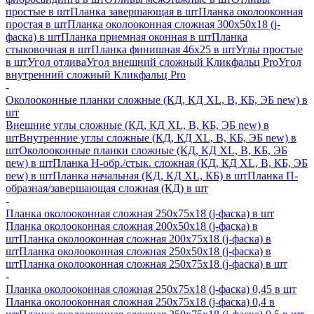
простые в шт
Планка завершающая в шт
Планка околооконная
простая в шт
Планка околооконная сложная 300х50х18 (j-
фаска) в шт
Планка приемная оконная в шт
Планка
стыковочная в шт
Планка финишная 46х25 в шт
Углы простые
в шт
Угол отлива
Угол внешний сложный Кликфальц Pro
Угол
внутренний сложный Кликфальц Pro
-
Околооконные планки сложные (КД, КД XL, В, КБ, ЭБ new) в
шт
Внешние углы сложные (КД, КД XL, В, КБ, ЭБ new) в
шт
Внутренние углы сложные (КД, КД XL, В, КБ, ЭБ new) в
шт
Околооконные планки сложные (КД, КД XL, В, КБ, ЭБ
new) в шт
Планка H-обр./стык. сложная (КД, КД XL, В, КБ, ЭБ
new) в шт
Планка начальная (КД, КД XL, КБ) в шт
Планка П-
образная/завершающая сложная (КД) в шт
-
Планка околооконная сложная 250х75х18 (j-фаска) в шт
Планка околооконная сложная 200х50х18 (j-фаска) в
шт
Планка околооконная сложная 200х75х18 (j-фаска) в
шт
Планка околооконная сложная 250х50х18 (j-фаска) в
шт
Планка околооконная сложная 250х75х18 (j-фаска) в шт
-
Планка околооконная сложная 250х75х18 (j-фаска) 0,45 в шт
Планка околооконная сложная 250х75х18 (j-фаска) 0,4 в