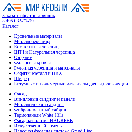
Заказать обратный звонок
8 495 032-77-99
Каталог
Кровельные материалы
Металлочерепица
Композитная черепица
ЦПЧ и Натуральная черепица
Ондулин
Фальцевая кровля
Рулонная черепица и материалы
Софиты Металл и ПВХ
Шифер
Битумные и полимерные материалы для гидроизоляции
Фасад
Виниловый сайдинг и панели
Металлический сайдинг
Фиброцементный сайдинг
Термопанели White Hills
Фасадная плитка HAUBERK
Искусственный камень
Навесная фасадная система Grand Line