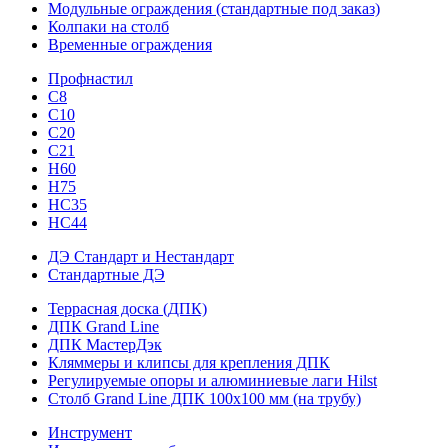
Модульные ограждения (стандартные под заказ)
Колпаки на столб
Временные ограждения
Профнастил
С8
С10
С20
С21
H60
H75
HС35
НС44
ДЭ Стандарт и Нестандарт
Стандартные ДЭ
Террасная доска (ДПК)
ДПК Grand Line
ДПК МастерДэк
Кляммеры и клипсы для крепления ДПК
Регулируемые опоры и алюминиевые лаги Hilst
Столб Grand Line ДПК 100х100 мм (на трубу)
Инструмент