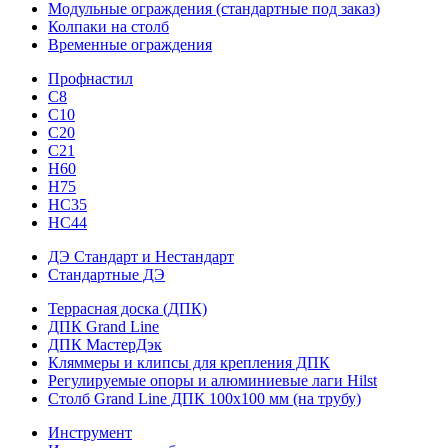
Модульные ограждения (стандартные под заказ)
Колпаки на столб
Временные ограждения
Профнастил
С8
С10
С20
С21
H60
H75
HС35
НС44
ДЭ Стандарт и Нестандарт
Стандартные ДЭ
Террасная доска (ДПК)
ДПК Grand Line
ДПК МастерДэк
Кляммеры и клипсы для крепления ДПК
Регулируемые опоры и алюминиевые лаги Hilst
Столб Grand Line ДПК 100х100 мм (на трубу)
Инструмент