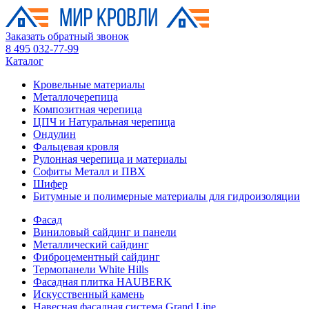
Заказать обратный звонок
8 495 032-77-99
Каталог
Кровельные материалы
Металлочерепица
Композитная черепица
ЦПЧ и Натуральная черепица
Ондулин
Фальцевая кровля
Рулонная черепица и материалы
Софиты Металл и ПВХ
Шифер
Битумные и полимерные материалы для гидроизоляции
Фасад
Виниловый сайдинг и панели
Металлический сайдинг
Фиброцементный сайдинг
Термопанели White Hills
Фасадная плитка HAUBERK
Искусственный камень
Навесная фасадная система Grand Line