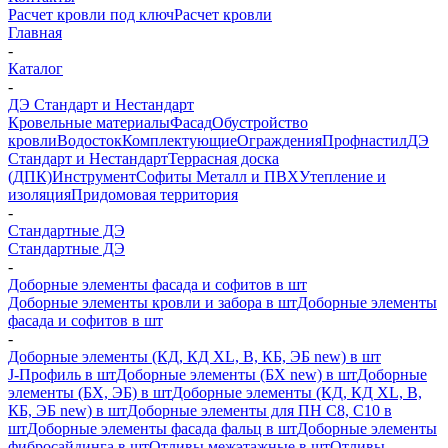
Расчет кровли под ключ
Расчет кровли
Главная
-
Каталог
-
ДЭ Стандарт и Нестандарт
Кровельные материалы
Фасад
Обустройство
кровли
Водосток
Комплектующие
Ограждения
Профнастил
ДЭ
Стандарт и Нестандарт
Террасная доска
(ДПК)
Инструмент
Софиты Металл и ПВХ
Утепление и
изоляция
Придомовая территория
-
Стандартные ДЭ
Стандартные ДЭ
-
Доборные элементы фасада и софитов в шт
Доборные элементы кровли и забора в шт
Доборные элементы
фасада и софитов в шт
-
Доборные элементы (КД, КД XL, В, КБ, ЭБ new) в шт
J-Профиль в шт
Доборные элементы (БХ new) в шт
Доборные
элементы (БХ, ЭБ) в шт
Доборные элементы (КД, КД XL, В,
КБ, ЭБ new) в шт
Доборные элементы для ПН С8, С10 в
шт
Доборные элементы фасада фальц в шт
Доборные элементы
фибросайдинга в шт
Отливы межэтажные в шт
Отливы