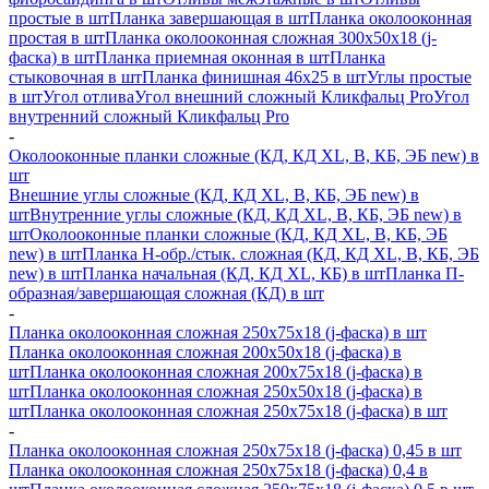
простые в шт
Планка завершающая в шт
Планка околооконная
простая в шт
Планка околооконная сложная 300х50х18 (j-
фаска) в шт
Планка приемная оконная в шт
Планка
стыковочная в шт
Планка финишная 46х25 в шт
Углы простые
в шт
Угол отлива
Угол внешний сложный Кликфальц Pro
Угол
внутренний сложный Кликфальц Pro
-
Околооконные планки сложные (КД, КД XL, В, КБ, ЭБ new) в
шт
Внешние углы сложные (КД, КД XL, В, КБ, ЭБ new) в
шт
Внутренние углы сложные (КД, КД XL, В, КБ, ЭБ new) в
шт
Околооконные планки сложные (КД, КД XL, В, КБ, ЭБ
new) в шт
Планка H-обр./стык. сложная (КД, КД XL, В, КБ, ЭБ
new) в шт
Планка начальная (КД, КД XL, КБ) в шт
Планка П-
образная/завершающая сложная (КД) в шт
-
Планка околооконная сложная 250х75х18 (j-фаска) в шт
Планка околооконная сложная 200х50х18 (j-фаска) в
шт
Планка околооконная сложная 200х75х18 (j-фаска) в
шт
Планка околооконная сложная 250х50х18 (j-фаска) в
шт
Планка околооконная сложная 250х75х18 (j-фаска) в шт
-
Планка околооконная сложная 250х75х18 (j-фаска) 0,45 в шт
Планка околооконная сложная 250х75х18 (j-фаска) 0,4 в