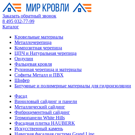
Заказать обратный звонок
8 495 032-77-99
Каталог
Кровельные материалы
Металлочерепица
Композитная черепица
ЦПЧ и Натуральная черепица
Ондулин
Фальцевая кровля
Рулонная черепица и материалы
Софиты Металл и ПВХ
Шифер
Битумные и полимерные материалы для гидроизоляции
Фасад
Виниловый сайдинг и панели
Металлический сайдинг
Фиброцементный сайдинг
Термопанели White Hills
Фасадная плитка HAUBERK
Искусственный камень
Навесная фасадная система Grand Line