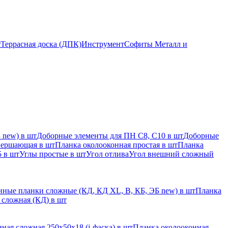
т
Террасная доска (ДПК)
Инструмент
Софиты Металл и
 new) в шт
Доборные элементы для ПН С8, С10 в шт
Доборные
вершающая в шт
Планка околооконная простая в шт
Планка
 в шт
Углы простые в шт
Угол отлива
Угол внешний сложный
ные планки сложные (КД, КД XL, В, КБ, ЭБ new) в шт
Планка
 сложная (КД) в шт
ная сложная 250х50х18 (j-фаска) в шт
Планка околооконная