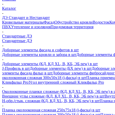
-
Каталог
-
ДЭ Стандарт и Нестандарт
Кровельные материалы
Фасад
Обустройство кровли
Водосток
Ко
ПВХ
Утепление и изоляция
Придомовая территория
-
Стандартные ДЭ
Стандартные ДЭ
-
Доборные элементы фасада и софитов в шт
Доборные элементы кровли и забора в шт
Доборные элементы ф
-
Доборные элементы (КД, КД XL, В, КБ, ЭБ new) в шт
J-Профиль в шт
Доборные элементы (БХ new) в шт
Доборные эл
элементы фасада фальц в шт
Доборные элементы фибросайдинг
околооконная сложная 300х50х18 (j-фаска) в шт
Планка приемна
Кликфальц Pro
Угол внутренний сложный Кликфальц Pro
-
Околооконные планки сложные (КД, КД XL, В, КБ, ЭБ new) в 
Внешние углы сложные (КД, КД XL, В, КБ, ЭБ new) в шт
Внутр
H-обр./стык. сложная (КД, КД XL, В, КБ, ЭБ new) в шт
Планка 
-
Планка околооконная сложная 250х75х18 (j-фаска) в шт
Планка околооконная сложная 200х50х18 (j-фаска) в шт
Планка 