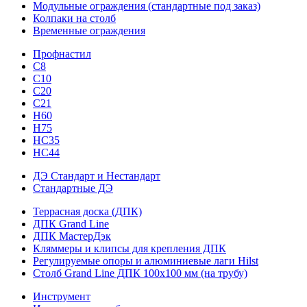
Модульные ограждения (стандартные под заказ)
Колпаки на столб
Временные ограждения
Профнастил
С8
С10
С20
С21
H60
H75
HС35
НС44
ДЭ Стандарт и Нестандарт
Стандартные ДЭ
Террасная доска (ДПК)
ДПК Grand Line
ДПК МастерДэк
Кляммеры и клипсы для крепления ДПК
Регулируемые опоры и алюминиевые лаги Hilst
Столб Grand Line ДПК 100х100 мм (на трубу)
Инструмент