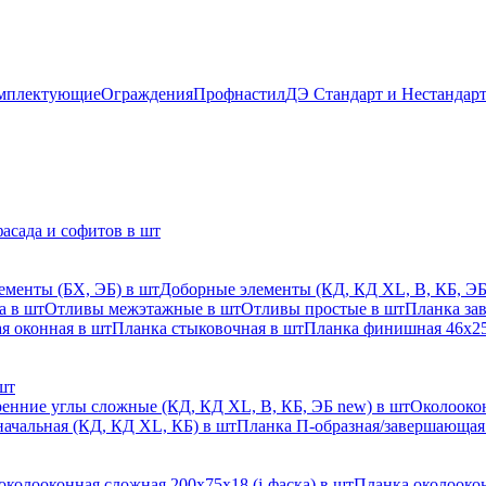
мплектующие
Ограждения
Профнастил
ДЭ Стандарт и Нестандар
асада и софитов в шт
ементы (БХ, ЭБ) в шт
Доборные элементы (КД, КД XL, В, КБ, ЭБ
а в шт
Отливы межэтажные в шт
Отливы простые в шт
Планка за
я оконная в шт
Планка стыковочная в шт
Планка финишная 46х25
шт
енние углы сложные (КД, КД XL, В, КБ, ЭБ new) в шт
Околоокон
начальная (КД, КД XL, КБ) в шт
Планка П-образная/завершающая
околооконная сложная 200х75х18 (j-фаска) в шт
Планка околоокон