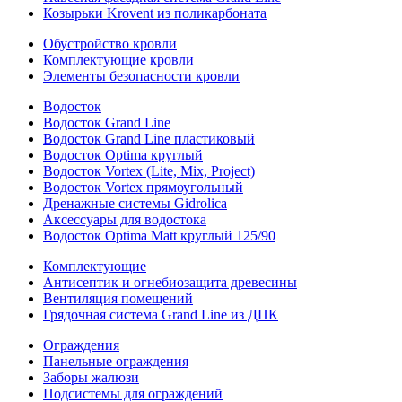
Козырьки Krovent из поликарбоната
Обустройство кровли
Комплектующие кровли
Элементы безопасности кровли
Водосток
Водосток Grand Line
Водосток Grand Line пластиковый
Водосток Optima круглый
Водосток Vortex (Lite, Mix, Project)
Водосток Vortex прямоугольный
Дренажные системы Gidrolica
Аксессуары для водостока
Водосток Optima Matt круглый 125/90
Комплектующие
Антисептик и огнебиозащита древесины
Вентиляция помещений
Грядочная система Grand Line из ДПК
Ограждения
Панельные ограждения
Заборы жалюзи
Подсистемы для ограждений