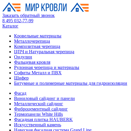
Заказать обратный звонок
8 495 032-77-99
Каталог
Кровельные материалы
Металлочерепица
Композитная черепица
ЦПЧ и Натуральная черепица
Ондулин
Фальцевая кровля
Рулонная черепица и материалы
Софиты Металл и ПВХ
Шифер
Битумные и полимерные материалы для гидроизоляции
Фасад
Виниловый сайдинг и панели
Металлический сайдинг
Фиброцементный сайдинг
Термопанели White Hills
Фасадная плитка HAUBERK
Искусственный камень
Навесная фасадная система Grand Line