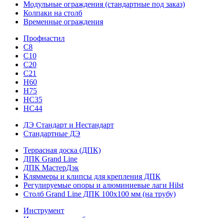
Модульные ограждения (стандартные под заказ)
Колпаки на столб
Временные ограждения
Профнастил
С8
С10
С20
С21
H60
H75
HС35
НС44
ДЭ Стандарт и Нестандарт
Стандартные ДЭ
Террасная доска (ДПК)
ДПК Grand Line
ДПК МастерДэк
Кляммеры и клипсы для крепления ДПК
Регулируемые опоры и алюминиевые лаги Hilst
Столб Grand Line ДПК 100х100 мм (на трубу)
Инструмент