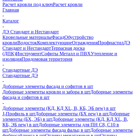
Расчет кровли под ключ
Расчет кровли
Главная
-
Каталог
-
ДЭ Стандарт и Нестандарт
Кровельные материалы
Фасад
Обустройство
кровли
Водосток
Комплектующие
Ограждения
Профнастил
ДЭ
Стандарт и Нестандарт
Террасная доска
(ДПК)
Инструмент
Софиты Металл и ПВХ
Утепление и
изоляция
Придомовая территория
-
Стандартные ДЭ
Стандартные ДЭ
-
Доборные элементы фасада и софитов в шт
Доборные элементы кровли и забора в шт
Доборные элементы
фасада и софитов в шт
-
Доборные элементы (КД, КД XL, В, КБ, ЭБ new) в шт
J-Профиль в шт
Доборные элементы (БХ new) в шт
Доборные
элементы (БХ, ЭБ) в шт
Доборные элементы (КД, КД XL, В,
КБ, ЭБ new) в шт
Доборные элементы для ПН С8, С10 в
шт
Доборные элементы фасада фальц в шт
Доборные элементы
фибросайдинга в шт
Отливы межэтажные в шт
Отливы