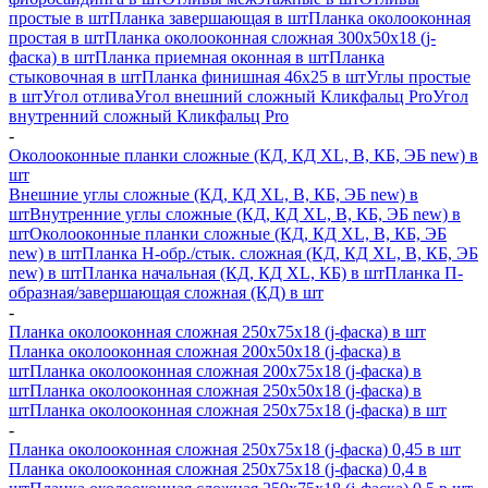
простые в шт
Планка завершающая в шт
Планка околооконная
простая в шт
Планка околооконная сложная 300х50х18 (j-
фаска) в шт
Планка приемная оконная в шт
Планка
стыковочная в шт
Планка финишная 46х25 в шт
Углы простые
в шт
Угол отлива
Угол внешний сложный Кликфальц Pro
Угол
внутренний сложный Кликфальц Pro
-
Околооконные планки сложные (КД, КД XL, В, КБ, ЭБ new) в
шт
Внешние углы сложные (КД, КД XL, В, КБ, ЭБ new) в
шт
Внутренние углы сложные (КД, КД XL, В, КБ, ЭБ new) в
шт
Околооконные планки сложные (КД, КД XL, В, КБ, ЭБ
new) в шт
Планка H-обр./стык. сложная (КД, КД XL, В, КБ, ЭБ
new) в шт
Планка начальная (КД, КД XL, КБ) в шт
Планка П-
образная/завершающая сложная (КД) в шт
-
Планка околооконная сложная 250х75х18 (j-фаска) в шт
Планка околооконная сложная 200х50х18 (j-фаска) в
шт
Планка околооконная сложная 200х75х18 (j-фаска) в
шт
Планка околооконная сложная 250х50х18 (j-фаска) в
шт
Планка околооконная сложная 250х75х18 (j-фаска) в шт
-
Планка околооконная сложная 250х75х18 (j-фаска) 0,45 в шт
Планка околооконная сложная 250х75х18 (j-фаска) 0,4 в